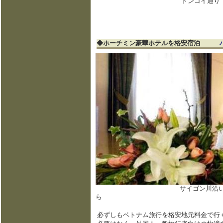
ドンコイ通り
◆ホーチミン豪華ホテルを格安宿泊
サイゴン川沿い レジェンドホテ
ら
必ずしもベトナム旅行を格安地元料金で行