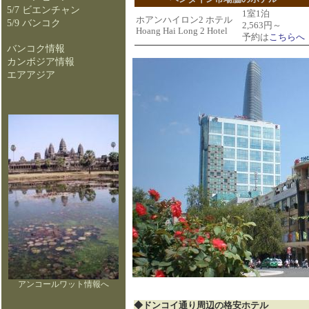
5/7 ビエンチャン
1室1泊
ホアンハイロン2 ホテル
5/9 バンコク
2,563円～
Hoang Hai Long 2 Hotel
予約は
こちらへ
バンコク情報
カンボジア情報
エアアジア
アンコールワット情報へ
◆ドンコイ通り周辺の格安ホテル