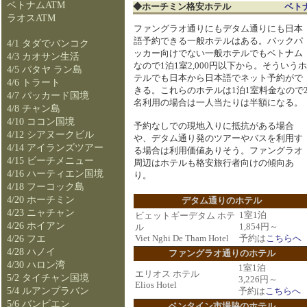
ベトナムATM
◆ホーチミン格安ホテル
ベト
ラオスATM
ファングラオ通りにもデタム通りにも日本
語予約できる一般ホテルはある。バックパ
4/1 タダでバンコク
ッカー向けでない一般ホテルでもベトナム
4/3 カオサン生活
なので1泊1室2,000円以下から。そういうホ
4/5 パタヤ ラン島
テルでも日本から日本語でネット予約がで
4/6 トラート
きる。これらのホテルは1泊1室料金なので
4/7 パッカード国境
名利用の場合は一人当たりは半額になる。
4/8 チャン島
4/10 ココン国境
予約なしでの現地入りに抵抗がある場合
4/12 シアヌークビル
や、デタム通り発のツアーやバスを利用す
4/14 アイランズツアー
る場合は利用価値ありそう。ファングラオ
4/15 ビーチメニュー
周辺はホテルも格安旅行者向けの傾向あ
4/16 ハーティエン国境
り。
4/18 フーコック島
4/20 ホーチミン
デタム通りのホテル
4/23 ニャチャン
1室1泊
ビェットギーデタム ホテ
4/26 ホイアン
1,854円～
ル
4/26 フエ
Viet Nghi De Tham Hotel
予約は
こちらへ
4/28 ハノイ
ファングラオ通りのホテル
4/30 ハロン湾
1室1泊
エリオス ホテル
5/2 タイチャン国境
3,226円～
Elios Hotel
5/4 ルアンプラバン
予約は
こちらへ
5/6 バンビエン
ベンタイン市場脇のホテル