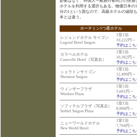
必要はなく、外国人一般旅行者向けの快適
ホテルを利用する選択もある。物価日本の1
分の1という国なので、高級ホテルの値段
本とは違う。
ホーチミン5つ星ホテル
1室1泊
レジェンドホテル サイゴン
10,222円～
Legend Hotel Saigon
予約はこち
1室1泊
カラベルホテル
10,362円～
Caravelle Hotel（写真右）
予約はこち
1室1泊
シェラトンサイゴン
12,499円～
Sheraton Saigon
予約はこち
1室1泊
ウィンザープラザ
5,601円～
Windsor Plaza
予約はこち
1室1泊
ソフィテルプラザ（写真左）
8,908円～
Sofitel Saigon Plaza
予約はこち
1室1泊
ニューワールドホテル
7,704円～
New World Hotel
予約はこち