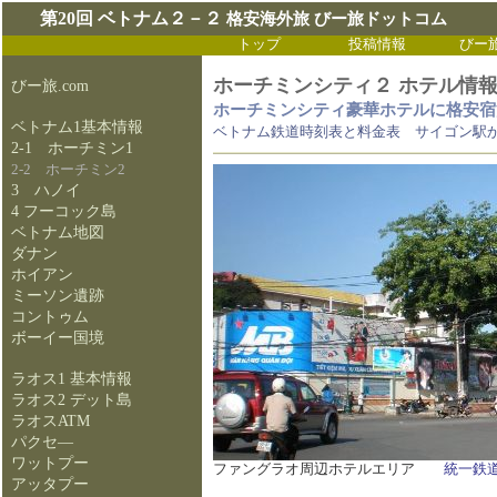
第20回 ベトナム２－２
格安海外旅 びー旅ドットコム
トップ
投稿情報
びー
ホーチミンシティ２ ホテル情報
びー旅.com
ホーチミンシティ豪華ホテルに格安
ベトナム1基本情報
ベトナム鉄道時刻表と料金表 サイゴン駅
2-1 ホーチミン1
2-2 ホーチミン2
3 ハノイ
4 フーコック島
ベトナム地図
ダナン
ホイアン
ミーソン遺跡
コントゥム
ボーイー国境
ラオス1 基本情報
ラオス2 デット島
ラオスATM
パクセ―
ワットプー
ファングラオ周辺ホテルエリア
統一鉄
アッタプー