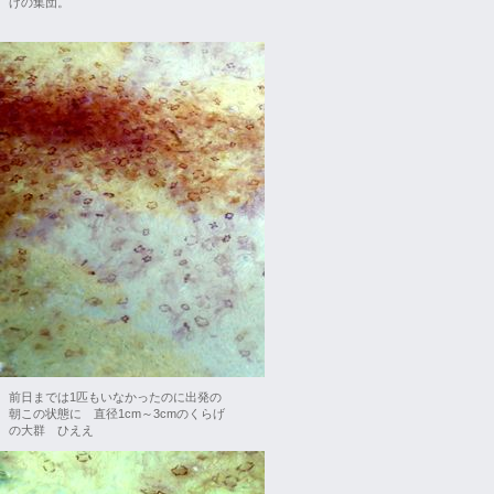
げの集団。
前日までは1匹もいなかったのに出発の
朝この状態に 直径1cm～3cmのくらげ
の大群 ひええ