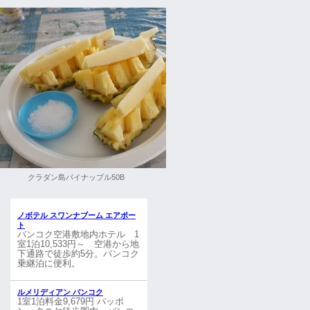
クラダン島パイナップル50B
ノボテル スワンナブーム エアポー
ト
バンコク空港敷地内ホテル 1
室1泊10,533円～ 空港から地
下通路で徒歩約5分。バンコク
乗継泊に便利。
ルメリディアン バンコク
1室1泊料金9,679円 パッポ