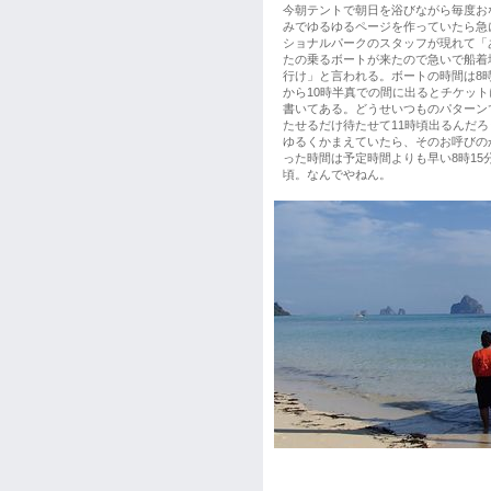
今朝テントで朝日を浴びながら毎度お
みでゆるゆるページを作っていたら急
ショナルパークのスタッフが現れて「
たの乗るボートが来たので急いで船着
行け」と言われる。ボートの時間は8
から10時半真での間に出るとチケット
書いてある。どうせいつものパターン
たせるだけ待たせて11時頃出るんだろ
ゆるくかまえていたら、そのお呼びの
った時間は予定時間よりも早い8時15
頃。なんでやねん。