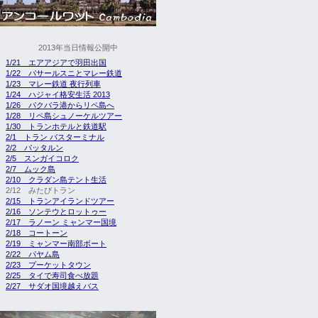
2013年当日情報公開中
1/21 エアアジアで羽田出国
1/22 パサールスニとマレー鉄道
1/23 マレー鉄道 夜行列車
1/24 ハジャイ格安生活 2013
1/26 パクバラ港からリペ島へ
1/28 リペ島シュノーケルツアー
1/30 トランホテルと鉄道駅
2/1 トラン バスターミナル
2/2 パッタルン
2/5 スンガイコロク
2/7 ムック島
2/10 クラダン島テント生活
2/12 みたびトラン
2/15 トランアイランドツアー
2/16 ソンテウとロットゥー
2/17 ラノーン ミャンマー国境
2/18 コートーン
2/19 ミャンマー南部ボート
2/22 パヤム島
2/23 プーケットタウン
2/25 タイで寿司食べ放題
2/27 サダオ国境越えバス