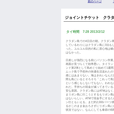
前のページ
ジョイントチケット クラ
タイ時間 7:28 2013/2/12
クラダン島での4日目の朝。クラダン
しているわりにはクラダン島に3泊も
った。ユルユル目的の私に居心地は確
はなかった。
日差しが強烈になる前にパソコン作業
画面が見づらくて効率悪い。タイラン
ンド第2弾として島めぐり始めて1週間
ムック島で予想外の快適生活送れたの
感じはあまりない。海はきれいなんだ
間も島にいるとそろそろ「これって島
という感じもしないでもない。われな
れだ。手持ちの現金が減ってきている
安な原因。クラダン島にはATMはなく
まリボン島に行こうとするもリボン島に
はないらしい。ATMで現金手にするた
ン行ともいえる。まだ約2,000バーツ
るがこのまま金おろさずにリボン島に
状況ではない。なんにしても春節の喧