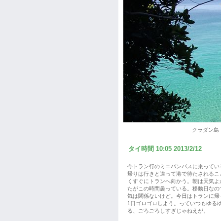
クラダン島 
タイ時間 10:05 2013/2/12
今トラン行のミニバンバスに乗ってい
帰りは行きと違って港で待たされるこ
くすぐにトランへ向かう。朝は天気よ
たがこの時間曇っている。移動日なの
気は関係ないけど。今日はトランに帰
1日ゴロゴロしよう。っていつもゆる
る、ごろごろしすぎじゃねえが。