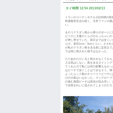
タイ時間 12:54 2013/02/13
トランのコーテンホテル1泊200Bの
快適格安生活が続く。天井ファンの風
い。
きのうクラダン島から帰りのボートに
ビーチに大量のくらげのちっちゃいの
が押し寄せていた。前日までは全くい
らげ。直径1cm～3cmくらい。ささ
が私がクラダン島を去る前に足首まで
では特に刺された様子はなかった。
ただあれだけいると刺されなくてもち
入る気はしない。島を去るタイミング
てくれたので私には何の影響もなかっ
はビーチで泳ぐことはできなそう。帰
よったムック島のチャーリービーチに
げの大群はいなかった。マングローブ
の進む南国ビーチは状況が読み辛い。
で全部きれいに流されてしまうのだろ