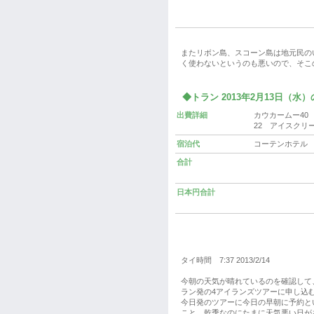
またリボン島、スコーン島は地元民の
く使わないというのも悪いので、そこの
◆トラン 2013年2月13日（水
出費詳細
カウカームー40
22 アイスクリ
宿泊代
コーテンホテル 2
合計
日本円合計
タイ時間 7:37 2013/2/14
今朝の天気が晴れているのを確認して
ラン発の4アイランズツアーに申し込
今日発のツアーに今日の早朝に予約と
こと。乾季なのにたまに天気悪い日が