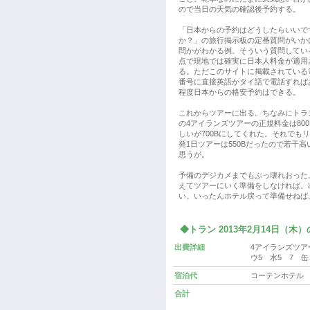
ので当日の天気の確認後予約する。
「日本からの予約はどうしたらいいで
か？」の旅行掲示板の定番質問がいか
問かがわかる例。そういう質問してい
点で現地では確実に日本人料金が適用
る。ただこのサイトに掲載されている
番号に直接英語かタイ語で電話すれば
程度日本からの格安予約はできる。
これからツアーに出る。ちなみにトラ
の4アイランズツアーの正規料金は800
しいが700Bにしてくれた。それでも
発1日ツアーは550Bだったので若干高
思うが。
予備のデジカメまでもぶっ壊れおった
えてツアーにいく準備をしなければ。
い。いったんホテル戻って準備せねば
◆トラン 2013年2月14日（木
出費詳細
4アイランズツア
ウ5 水5 7 缶
宿泊代
コーテンホテル 2
合計