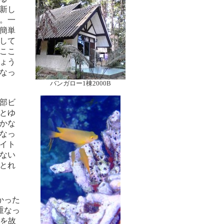
新し
。一
簡単
して
ここ
ょう
重なっ
バンガロー1棟2000B
部ビ
とゆ
かな
なっ
イト
ない
とれ
かった
重なっ
を故