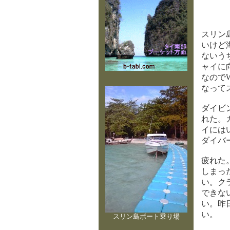
スリン
いけど
ないう
ャイに
なのでW
なって
ダイビ
れた。
イには
ダイバ
疲れた
しまっ
い。ク
できな
い。昨
い。
スリン島ボート乗り場