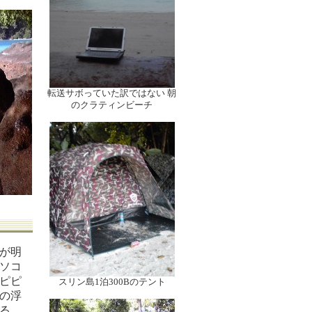
転送サボっていた訳ではない 朝
のクラティンビーチ
が明
ソコ
ピピ
スリン島1泊300Bのテント
の浮
る