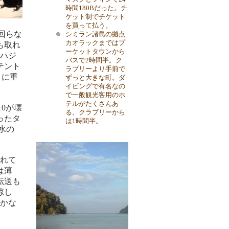
時間180Bだった。チ
ケット制でチケット
を買って払う。
回らな
シミラン諸島の拠点
カオラックまではプ
も取れ
ーケットタウンから
ハジ
バスで2時間半。ク
テント
ラブリーより手前で
）に重
ずっと大きな町。ダ
イビングで有名なの
で一般観光客用のホ
テルがたくさんあ
0が壊
る。クラブリーから
ったタ
は1時間半。
水の
れて
は薄
転送も
涼し
かな