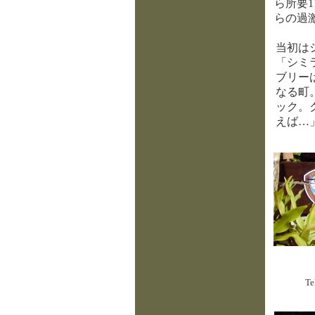
ら所要
らの過
当初は
「シミ
ブリー
なる町
ック。
えば…
Te