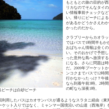
もともとの旅の目的が西
リカなのでそんなタイの
い情報事前チェックなど
い。帰りにビーチによる
があるかどうかさえわか
かったのだから。
クラブリーからカオラッ
ではバスで1時間半もか
おばちゃん情報は全くの
い。そのおかげで予想し
った意外な島へ放浪する
になる。さらに問題は時
だ。2009年プーケット
ンコクまでバスで12時
行かなかったっけ？午後
なら到着午前3時。2時
の町なら深夜1時。
島ビーチは白砂ビーチ
回利用したバスはカオサンバスが通るようなスラタニ経由（東
ーケット入りではなく、ミャンマー国境沿いの山道（西海岸）