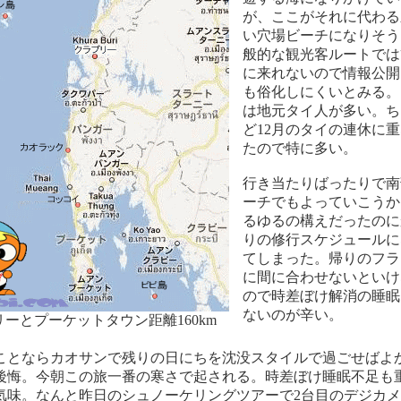
が、ここがそれに代わる
い穴場ビーチになりそう
般的な観光客ルートでは
に来れないので情報公開
も俗化しにくいとみる。
は地元タイ人が多い。ち
ど12月のタイの連休に
たので特に多い。
行き当たりばったりで南
ーチでもよっていこうか
るゆるの構えだったのに
りの修行スケジュールに
てしまった。帰りのフラ
に間に合わせないといけ
ので時差ぼけ解消の睡眠
ないのが辛い。
ーとプーケットタウン距離160km
ことならカオサンで残りの日にちを沈没スタイルで過ごせばよ
後悔。今朝この旅一番の寒さで起される。時差ぼけ睡眠不足も
気味。なんと昨日のシュノーケリングツアーで2台目のデジカメ