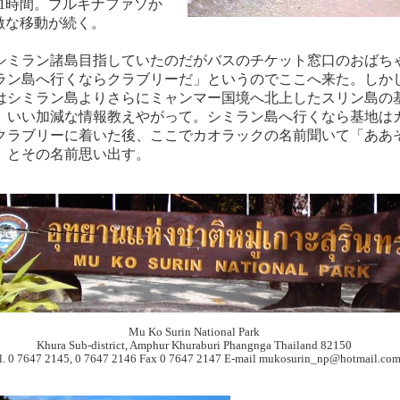
11時間。ブルキナファソか
激な移動が続く。
シミラン諸島目指していたのだがバスのチケット窓口のおばち
ラン島へ行くならクラブリーだ」というのでここへ来た。しか
はシミラン島よりさらにミャンマー国境へ北上したスリン島の
。いい加減な情報教えやがって。シミラン島へ行くなら基地は
クラブリーに着いた後、ここでカオラックの名前聞いて「ああ
」とその名前思い出す。
Mu Ko Surin National Park
Khura Sub-district, Amphur Khuraburi Phangnga Thailand 82150
l. 0 7647 2145, 0 7647 2146 Fax 0 7647 2147 E-mail mukosurin_np@hotmail.co