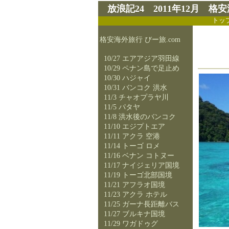
放浪記24 2011年12月 格安海
トッ
格安海外旅行 びー旅.com
10/27 エアアジア羽田線
10/29 ペナン島で足止め
10/30 ハジャイ
10/31 バンコク 洪水
11/3 チャオプラヤ川
11/5 パタヤ
11/8 洪水後のバンコク
11/10 エジプトエア
11/11 アクラ 空港
11/14 トーゴ ロメ
11/16 ベナン コトヌー
11/17 ナイジェリア国境
11/19 トーゴ北部国境
11/21 アフラオ国境
11/23 アクラ ホテル
11/25 ガーナ長距離バス
11/27 ブルキナ国境
11/29 ワガドゥグ