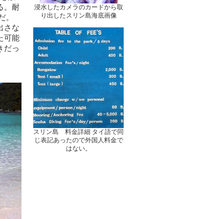
る。耐
浸水したカメラのカードから取
り出したスリン島海底画像
だ。
出さな
た可能
きだっ
スリン島 料金詳細 タイ語で同
じ表記あったので外国人料金で
はない。