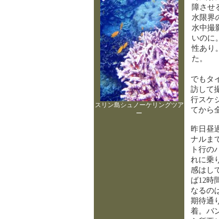
障させ
水限界
水中撮
いのに
性あり
た。
でもタ
訪して
行スケ
スリン島シュノーケリングツア
てから
ー
昨日昼
ナルま
ト行の
れに乗
感はし
ば12
なるの
期待通
着。バ