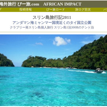
外旅行 びー旅.com AFRICAN IMPACT
プ
投稿情報
びー旅ロード
旅ログ目次
バ
スリン島旅行記2011
アンダマン海ミャンマー国境近くのタイ国立公園
クラブリー発スリン島個人旅行 スリン島1泊300Bのテント泊