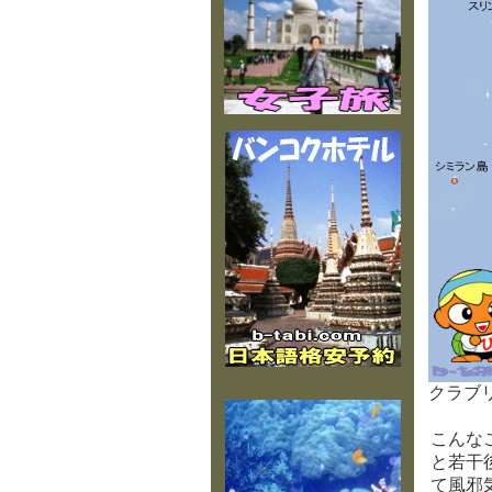
クラブリ
こんな
と若干
て風邪