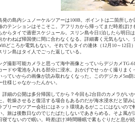
島発の島内シュノーケルツアーは100B。ポイントは二箇所しか
海のテンションはそこそこ。アフリカから帰ってまだ時差ぼけ
ちからタイで過密スケジュール。スリン島今日1泊したら明日は
向かわねば帰国便に間に合わなくなる。詳細書く元気もない。
ifiどころか電気もない。それでもタイの連休（12月10～12日
スリン島はタイ人でごった返している。
ング撮影可能カメラと思って海中画像とっていらデジカメTG-61
カードや電池を入れる部分に浸水。おかげでせっかく撮りまく
いっていからの画像が読み取れなくなった。このデジカメ5m防
ー仕様じゃなかったんかい。
。詳細の公開は多分帰国してから？今回も2台目のカメラがいか
た。乾燥させると復活する場合もあるのだが海水浸水だと望み
ラブリーのツアー会社にはネット環境あるがここにはないので
い。旅は後数日なのでじたばたしないであきらめる。そよ風が
日寝てないので眠い。時差ぼけ3時間睡眠で素もぐりだと息が続