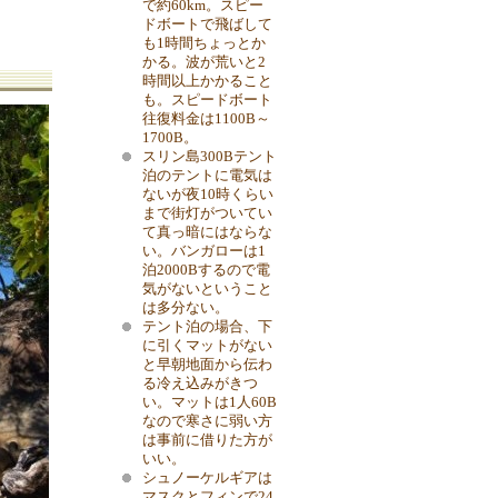
で約60km。スピー
ドボートで飛ばして
も1時間ちょっとか
かる。波が荒いと2
時間以上かかること
も。スピードボート
往復料金は1100B～
1700B。
スリン島300Bテント
泊のテントに電気は
ないが夜10時くらい
まで街灯がついてい
て真っ暗にはならな
い。バンガローは1
泊2000Bするので電
気がないということ
は多分ない。
テント泊の場合、下
に引くマットがない
と早朝地面から伝わ
る冷え込みがきつ
い。マットは1人60B
なので寒さに弱い方
は事前に借りた方が
いい。
シュノーケルギアは
マスクとフィンで24