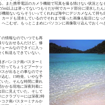
る。また携帯電話のカメラ機能で写真を撮る情けない状況とな
の5m以上は潜ってないつもりだが何でカード部分に浸水したん
影機能ないならそういってくれれば海中にデジカメなんて持ち
。カードも浸水しているのでそれまで撮った画像も駄目になっ
。へこむぜ。もっとこまめにパソコンに画像取り込んでおくべ
イの情報なのでいつでも再
撮りなおせるんだけど。修
ジュールなのでタイに入っ
全く転送もできていない。
過ぎバンコク南バスターミ
で行ってちょうどプーケッ
バスが出るとの事なのでそ
り込む。15時発。いやな予
ていた。そんな時間に乗れ
時間かかる現地に深夜到着に
は目に見えていた。そして
りにクラブリーには深夜2時
ンコク南バスターミナルか