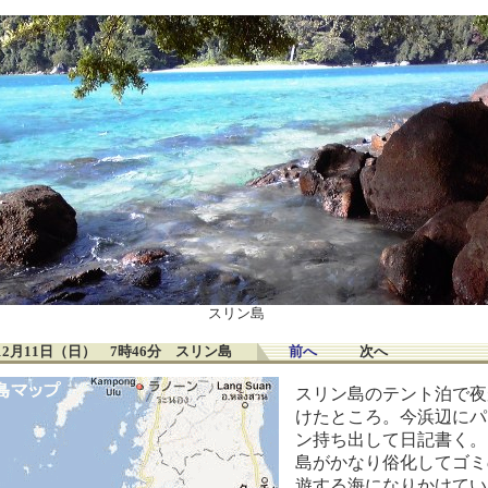
スリン島
1年12月11日（日） 7時46分 スリン島
前へ
次へ
スリン島のテント泊で夜
けたところ。今浜辺にパ
ン持ち出して日記書く。
島がかなり俗化してゴミ
遊する海になりかけてい