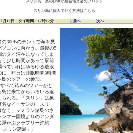
スリン島 奥の砂浜が船着場と宿のフロント
スリン島に個人で行く方法はこちら
1年12月10日 タイ時間 17時12分
前へ
次へ
の300Bのテントで海を見
パソコンに向かう。最後の5
闘のタイ滞在になってしま
もう少し時間があって事前
調べていればゆるゆる放浪
のに。昨日は睡眠時間3時間
ン島のツアーの参加。
B。すべて込みのツアーかと
ら島に来てからいろいろ追
とられる。「スリン」は象
有名なイーサンの「スリ
はなく、シミラン諸島のさ
ャンマー国境よりのアンダ
に浮かぶクラブリー沖約
の「スリン諸島」。