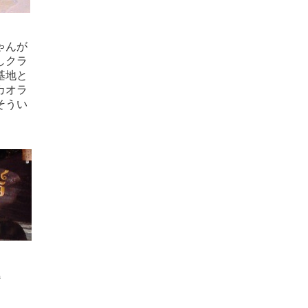
ゃんが
しクラ
基地と
カオラ
そうい
m