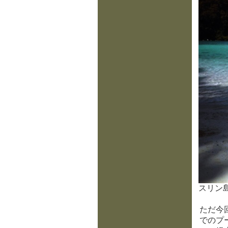
スリン
ただ今
でのプ