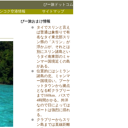
びー旅ドットコム
ンコク空港情報
サイトマップ
びー旅おまけ情報
タイでスリンと言え
ば普通は象祭りで有
名なタイ東北部スリ
ン県の「スリン」が
浮かぶが、それとは
別にスリン諸島とい
うタイ南東部のミャ
ンマー国境近くの島
がある。
位置的にはシミラン
諸島の北、ミャンマ
ー国境沿い。プーケ
ットタウンから拠点
となる町クラブリー
まで160km、バスで
4時間かかる。外洋
なので日によっては
ボートは強烈に揺れ
る。
クラブリーからスリ
ン島までは直線距離