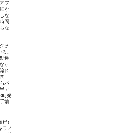
アフ
細か
しな
時間
らな
クま
かる。
勘違
なか
流れ
間
からバ
間半で
3時発
間手前
海岸）
をラノ