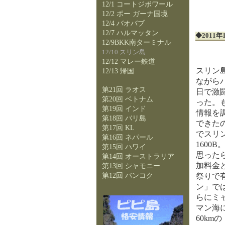
12/1 コートジボワール
12/2 ポー ガーナ国境
12/4 バオバブ
12/7 ハルマッタン
◆201
12/9BKK南ターミナル
12/10 スリン島
12/12 マレー鉄道
スリン島
12/13 帰国
ながら
第21回 ラオス
日で激
第20回 ベトナム
った。
第19回 インド
情報を
第18回 バリ島
できた
第17回 KL
でスリ
第16回 ネパール
1600
第15回 ハワイ
思った
第14回 オーストラリア
加料金
第13回 シャモニー
第12回 バンコク
祭りで
ン」で
らにミ
マン海
60km