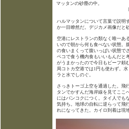
マッタンの砂塵の中。
ハルマッタンについて言葉で説明
か一目瞭然だ。デジカメ画像だと
空港にレストランの類なく唯一ある
いので朝から何も食べない状態。
の食いまくって腹いっぱい状態で
ペコで食う機内食もいいもんだと
がうまかったので今日もビーフ頼
局コトカ空港では1円も使わず。
ラと水でしのぐ。
さっきトーゴ上空を通過した。飛行
タンでかすんだ海岸線を見てここ
にはバンコクにつく。タイ人でも
気持ち。地球の自転に逆らって飛
れになってきた。カイロ到着は現地