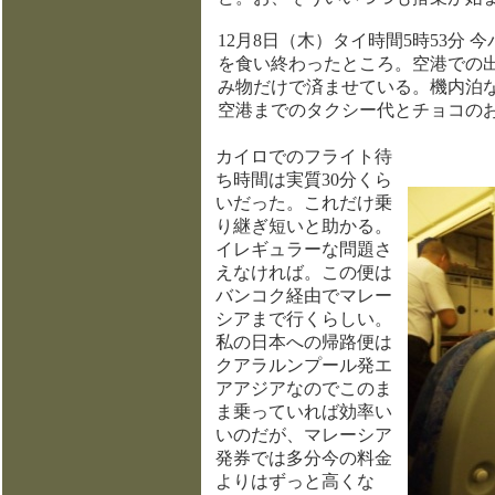
12月8日（木）タイ時間5時53分
を食い終わったところ。空港での
み物だけで済ませている。機内泊
空港までのタクシー代とチョコの
カイロでのフライト待
ち時間は実質30分くら
いだった。これだけ乗
り継ぎ短いと助かる。
イレギュラーな問題さ
えなければ。この便は
バンコク経由でマレー
シアまで行くらしい。
私の日本への帰路便は
クアラルンプール発エ
アアジアなのでこのま
ま乗っていれば効率い
いのだが、マレーシア
発券では多分今の料金
よりはずっと高くな