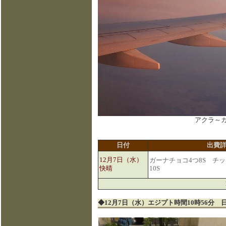
アクラ～
日付
出費
12月7日（水）
ガーナチョコ4つ8S チ
快晴
10S
◆12月7日（水）エジプト時間10時56分 