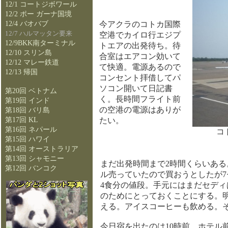
12/1 コートジボワール
12/2 ポー ガーナ国境
12/4 バオバブ
今アクラのコトカ国際
12/7 ハルマッタン要来
空港でカイロ行エジプ
12/9BKK南ターミナル
トエアの出発待ち。待
12/10 スリン島
合室はエアコン効いて
12/12 マレー鉄道
て快適。電源あるので
12/13 帰国
コンセント拝借してパ
ソコン開いて日記書
第20回 ベトナム
く。長時間フライト前
第19回 インド
の空港の電源はありが
第18回 バリ島
第17回 KL
たい。
第16回 ネパール
コ
第15回 ハワイ
第14回 オーストラリア
第13回 シャモニー
まだ出発時間まで2時間くらいあ
第12回 バンコク
ル売っていたので買おうとしたが7
4食分の値段。手元にはまだセデ
のためにとっておくことにする。
える。アイスコーヒーも飲める。
今日宿を出たのは10時前。ホテル