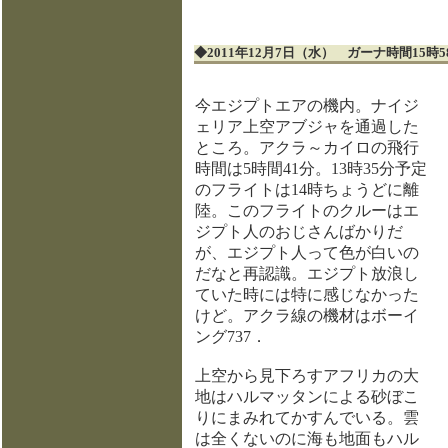
◆2011年12月7日（水） ガーナ時間15時
今エジプトエアの機内。ナイジ
ェリア上空アブジャを通過した
ところ。アクラ～カイロの飛行
時間は5時間41分。13時35分予定
のフライトは14時ちょうどに離
陸。このフライトのクルーはエ
ジプト人のおじさんばかりだ
が、エジプト人って色が白いの
だなと再認識。エジプト放浪し
ていた時には特に感じなかった
けど。アクラ線の機材はボーイ
ング737．
上空から見下ろすアフリカの大
地はハルマッタンによる砂ぼこ
りにまみれてかすんでいる。雲
は全くないのに海も地面もハル