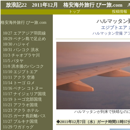
放浪記22 2011年12月 格安海外旅行 びー旅.com AF
トップ
投稿情報
ハルマッタン
格安海外旅行 びー旅.com
エジプトエア
10/27 エアアジア羽田線
ハルマッタン空撮 ア
10/29 ペナン島で足止め
10/30 ハジャイ
10/31 バンコク 洪水
11/3 チャオプラヤ川
11/5 パタヤ
11/8 洪水後のバンコク
11/10 エジプトエア
11/11 アクラ 空港
11/14 トーゴ ロメ
11/16 ベナン コトヌー
11/17 ナイジェリア国境
11/19 トーゴ北部国境
11/21 アフラオ国境
11/23 アクラ ホテル
ハルマッタンが到来で快晴なの
11/25 ガーナ長距離バス
11/27 ブルキナ国境
◆2011年12月7日（水）ガーナ時間1
11/29 ワガドゥグ