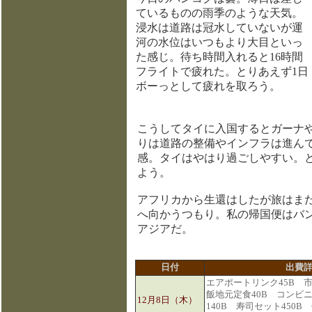
ているものの雨季のような天気。
浸水は道路は冠水していないが運
河の水位はいつもより大目といっ
た感じ。待ち時間入れると16時間
フライトで疲れた。とりあえず1日
ボーっとして疲れを取ろう。
こうしてタイに入国するとガーナ
りは道路の整備やインフラは進ん
感。タイはやはり過ごしやすい。と
よう。
アフリカから生還はしたが旅はま
へ向かうつもり。私の帰国便はバ
アジアだ。
日付
出費
エアポートリンク45B 市バ
飯地元定食40B コンビニ
12月8日（木）
140B 寿司セット450B