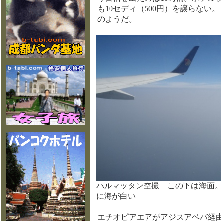
も10セディ（500円）を譲らない
のようだ。
ハルマッタン空撮 この下は海面
に海が白い
エチオピアエアがアジスアベバ経