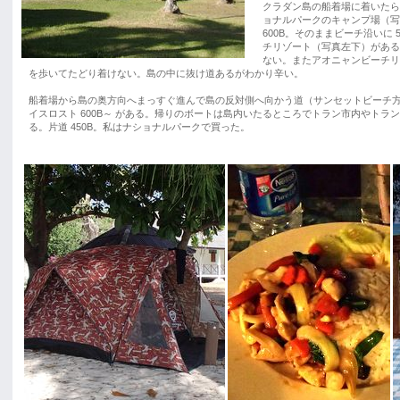
クラダン島の船着場に着いたら
ョナルパークのキャンプ場（写真
600B。そのままビーチ沿いに 5
チリゾート（写真左下）がある
ない。またアオニャンビーチリ
を歩いてたどり着けない。島の中に抜け道あるがわかり辛い。
船着場から島の奥方向へまっすぐ進んで島の反対側へ向かう道（サンセットビーチ
イスロスト 600B～ がある。帰りのボートは島内いたるところでトラン市内やト
る。片道 450B。私はナショナルパークで買った。