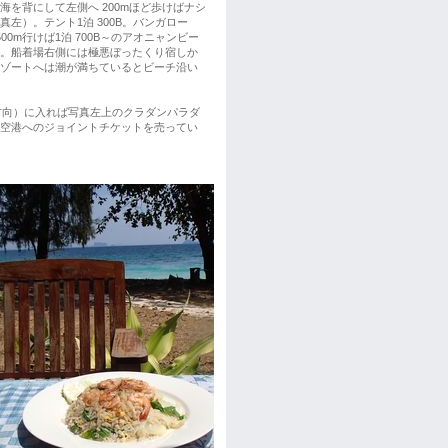
海を背にして左側へ 200mほど歩けばナシ
左）。テント1泊 300B。バンガロー
00m行けば1泊 700B～のアオニャンビー
。船着場右側には極悪ぼったくり宿しか
ゾートへは潮が満ちているとビーチ沿い
方向）に入れば写真左上のクラダンパラダ
ラン空港へのジョイントチケットを売ってい