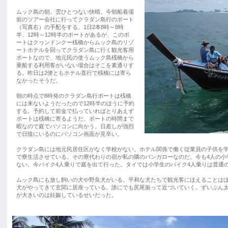
ムック島の朝。雲ひとつない快晴。今朝船着場
前のツアー会社に行ってクラダン島行のボート
（写真右）の手配をする。1日2本8時～8時
半、12時～12時半のボートがあるが、このボ
ートはクヮンドンクー桟橋からムック島のリゾ
ートホテルを回ってクラダン島に行く観光客用
ボートなので、地元民の使うムック島桟橋から
乗船する利用客がいない場合はそこを素通りす
る。昨日は2便ともホテル直行で桟橋には寄ら
なかったそうだ。
朝の時点で8時発のクラダン島行ボートは桟橋
には来ないようだったので12時半のほうに予約
する。予約して前金で払っていればとりあえず
ボートは桟橋に寄るようだ。ボートの時間まで
暇なので庭でパソコンに向かう。日差しが強烈
で日陰にいるのにパソコン画面が見辛い。
クラダン島には地元民居住区がなく学校がない。ホテル関係で働く従業員の子供を
で寮生活させている。その寮代わりの宿が私の隣のバンガローなのだ。今も4人の小
ない。今バイク4人乗りで庭を出て行った。タイでは小学生のバイク4人乗りは普通
ムック島にも放し飼いの犬や野良犬がいる。平和な犬たちで観光客にほえることは
犬がやってきて玄関に居座っている。誰にでも尻尾振って近づいていく。ずいぶん
が大きいのは妊娠しているせいだった。