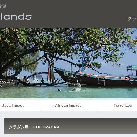
宿泊
クラ
Java Impact
African Impact
Travel Log
クラダン島
KOH KRADAN