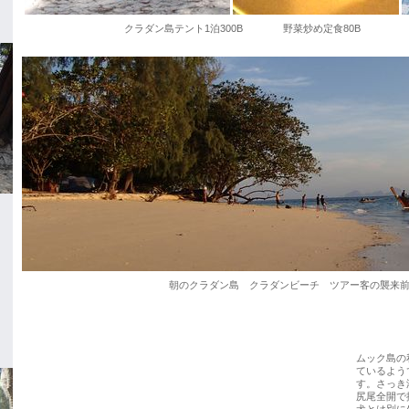
クラダン島テント1泊300B 野菜炒め定食80B エビ
朝のクラダン島 クラダンビーチ ツアー客の襲来
ムック島の
ているよう
す。さっき
尻尾全開で
犬とは別に