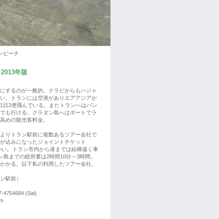
ンビーチ
013年版
にするのが一般的。クラビからもハジャ
い。トランには空港がありエアアジアが
1日2便飛んでいる。またトランへはバン
でも行ける。クラダン島へはボートでラ
高めの観光客料金。
よりトラン駅前に複数あるツアー会社で
が込みになったジョイントチケット
はいい。トラン市内から港までは結構遠く車
ン島までの総所要は2時間10分～3時間。
かかる。以下私の利用したツアー会社。
（トラン駅前）
-4754684 (Sai)
om