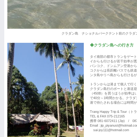
クラダン島 ナショナルパークテント前のクラダ
◆クラダン島への行き方 2
タイ南部の都市トランをゲート
イからも行けるが若干効率が悪
バンコク、ドンムアン空港から
コクからは長距離バスでも鉄道
ンタ島やリペ島からも行けるが
トランからは港まで個人で行く
クラダン島行のボートと港送迎
（450B）を買うほうが効率
で40分～1時間かかる。クラダ
港で待たされる場合には時間が
Trang Happy Trip & Tour
TEL & FAX 075-212165
携帯 081-6072411 (Jip) / 087
Email : jip_piyanust@hotmail.c
sai-joy111@hotmail.com