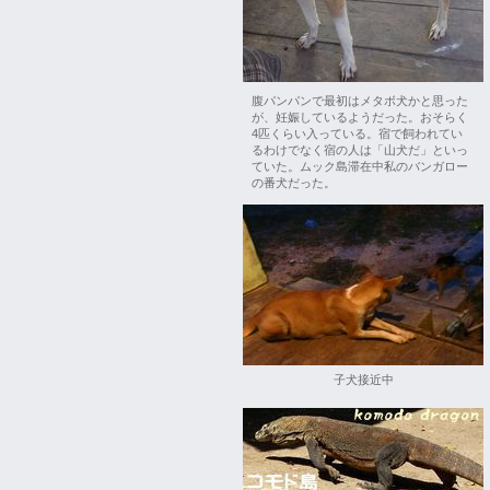
腹パンパンで最初はメタボ犬かと思った
が、妊娠しているようだった。おそらく
4匹くらい入っている。宿で飼われてい
るわけでなく宿の人は「山犬だ」といっ
ていた。ムック島滞在中私のバンガロー
の番犬だった。
子犬接近中