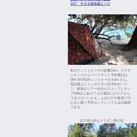
2/27 サダオ国境越えバス
私のテントとビーチの距離10m。クラダ
ンナショナルパークテント予約電話は
084-3970528 レンジャーの korb さん。
英語通じにくいのでタイ語予約がベス
ト。駅前のツアー会社のスタッフにチッ
プ20Bほどあげて上の電話にかけてもら
うほうがいいかも。よほどの大集団で行
かない限り予約なしでいってもほぼ確保
できる。
以下良心的なクラダン島の宿