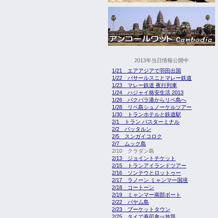
2013年当日情報公開中
1/21 エアアジアで羽田出国
1/22 パサールスニとマレー鉄道
1/23 マレー鉄道 夜行列車
1/24 ハジャイ格安生活 2013
1/26 パクバラ港からリペ島へ
1/28 リペ島シュノーケルツアー
1/30 トランホテルと鉄道駅
2/1 トラン バスターミナル
2/2 パッタルン
2/5 スンガイコロク
2/7 ムック島
2/10 クラダン島
2/13 ジョイントチケット
2/15 トランアイランドツアー
2/16 ソンテウとロットゥー
2/17 ラノーン ミャンマー国境
2/18 コートーン
2/19 ミャンマー南部ボート
2/22 パヤム島
2/23 プーケットタウン
2/25 タイで寿司食べ放題