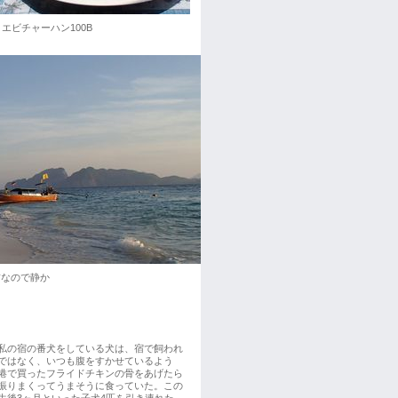
チャーハン100B
前なので静か
私の宿の番犬をしている犬は、宿で飼われ
ではなく、いつも腹をすかせているよう
港で買ったフライドチキンの骨をあげたら
振りまくってうまそうに食っていた。この
生後3ヶ月といった子犬4匹を引き連れた