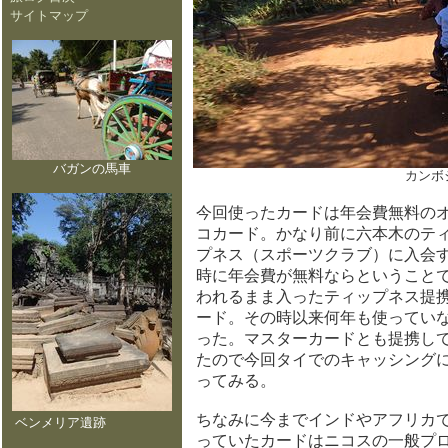
サイトマップ
バガンの馬車
カンボ
今回使ったカードは年会費無料の
コカード。かなり前に六本木のテ
プネス（スポーツクラブ）に入会
時に年会費が無料ならということ
われるまま入ったティップネス提
ード。その時以来何年も使ってい
った。マスターカードとも提携し
たので今回タイでのキャッシング
ってみる。
ちなみに今までインドやアフリカ
ベンメリア遺跡
っていたカードはニコスの一般プ