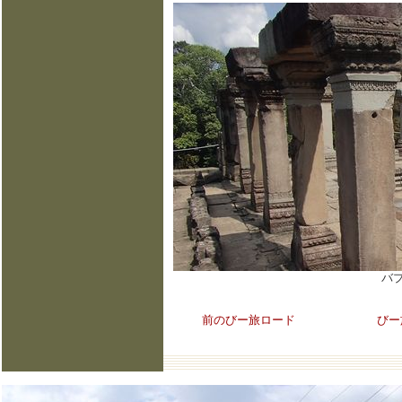
バ
前のびー旅ロード
びー