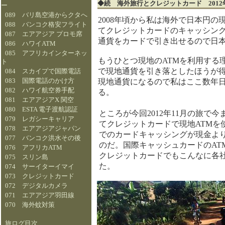
◆続 海外旅行とクレジットカード 20
ー
089 バリ島空港からクタへ
2008年頃から私は海外で日本円の
088 バンコク格安フライト
てクレジットカードのキャッシン
087 エアアジア プロモ席
通貨をカードで引き出せるので日
086 ハワイATM
085 アフリカインターネッ
もうひとつ現地のATMを利用する
ト
で現地通貨を引き落としたほうが得
084 スカイプで国際電話
083 国際電話のかけ方
現地通貨になるので私はここ数年日
082 ハワイ航空券手配
る。
081 エアアジアX 関空
080 ESTA 電子渡航認証
ところが今回2012年11月の旅で
079 レガシーキャリア
てクレジットカードで現地ATMを
078 エアアジアジャパン
でのカードキャッシングが現金よ
077 バンコク洪水その後
のだ。国際キャッシュカードのAT
076 アフリカATM
クレジットカードでもこんなに各
075 スリン島
た。
074 サーイターイマイ
073 クレジットカード
072 デジタルカメラ
071 エアアジア羽田線
070 海外蚊対策
旅ログ目次