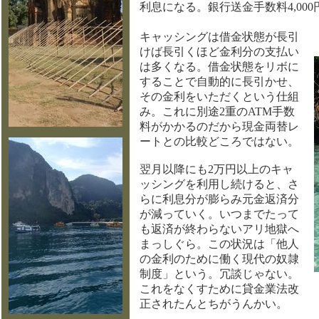
利息になる。銀行送金手数料4,00
キャッシングは借金状態が長引
けば長引くほど金利分の支払い
は多くなる。借金状態をリボに
することで自動的に長引かせ、
その金利をいただくという仕組
み。これに別途2重のATM手数
料がかかるのだから現金両替レ
ートとの比較どころではない。
翌月以降にも2万円以上のキャ
ッシングを利用し続けると、さ
らに利息分が膨らみ元金返済分
が減っていく。いつまでたって
も返済が終わらないアリ地獄へ
まっしぐら。この状況は「他人
の金利のために働く現代の奴隷
制度」という。冗談じゃない。
これをなくすために貸金業法改
正されたんとちがうんかい。