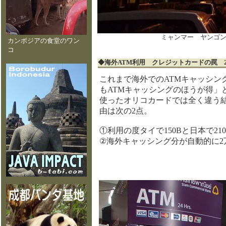
ミャンマー ヤンゴン 
カンボジアの食堂のワン
コ
◆海外ATM利用 クレジットカードの罠 20
これまで海外でのATMキャッシン
もATMキャッシングのほうが得」
使ったオリコカードでは全く違う
由は次の2点。
①利用の度タイで150Bと日本で21
②海外キャッシング分が自動的に2