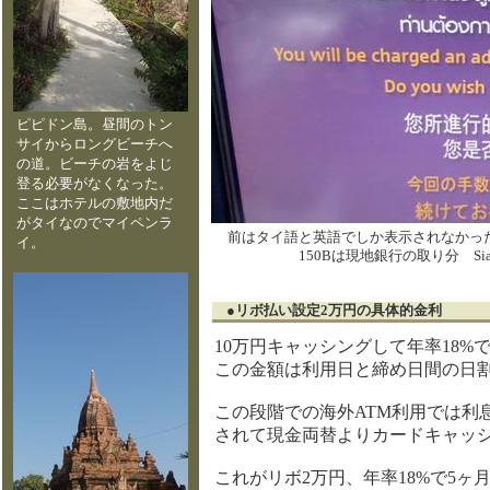
ピピドン島。昼間のトン
サイからロングビーチへ
の道。ビーチの岩をよじ
登る必要がなくなった。
ここはホテルの敷地内だ
がタイなのでマイペンラ
前はタイ語と英語でしか表示されなかった
イ。
150Bは現地銀行の取り分 Siam
●リボ払い設定2万円の具体的金
10万円キャッシングして年率18%
この金額は利用日と締め日間の日
この段階での海外ATM利用では利
されて現金両替よりカードキャッ
これがリボ2万円、年率18%で5ヶ月