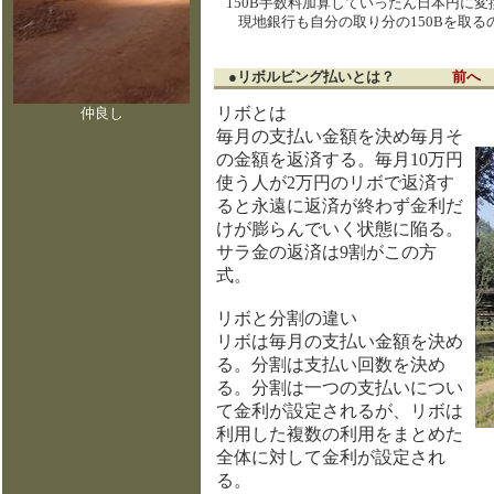
150B手数料加算していったん日本円に変
現地銀行も自分の取り分の150Bを取るのに必死
●リボルビング払いとは？
前へ
リボとは
仲良し
毎月の支払い金額を決め毎月そ
の金額を返済する。毎月10万円
使う人が2万円のリボで返済す
ると永遠に返済が終わず金利だ
けが膨らんでいく状態に陥る。
サラ金の返済は9割がこの方
式。
リボと分割の違い
リボは毎月の支払い金額を決め
る。分割は支払い回数を決め
る。分割は一つの支払いについ
て金利が設定されるが、リボは
利用した複数の利用をまとめた
全体に対して金利が設定され
る。