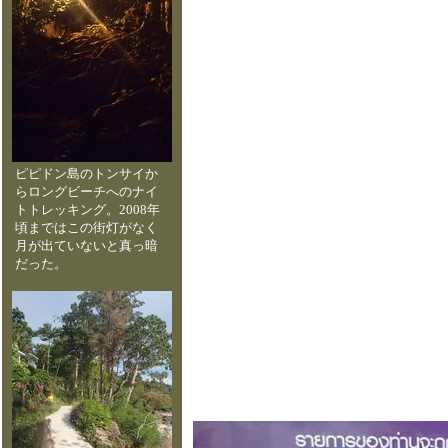
ピピドン島のトンサイか
らロングビーチへのナイ
トトレッキング。2008年
頃まではこの街灯がなく
月が出ていないと真っ暗
だった。