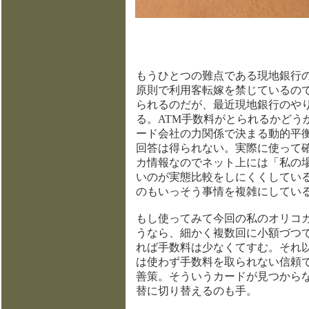
もうひとつの難点である現地銀行のAT
原則で利用客転嫁を禁じているの
られるのだが、最近現地銀行のや
る。ATM手数料がとられるかどうかは
ード会社の力関係で決まる動的平
回答は得られない。実際に使って
カ情報なのでネット上には「私の
いのが実態比較をしにくくしてい
のもいっそう事情を複雑にしてい
もし使ってみて今回の私のオリコ
うなら、細かく複数回に小額づつ
れば手数料は少なくてすむ。それ
は使わず手数料を取られない信頼
善策。そういうカードが見つから
替に切り替えるのも手。