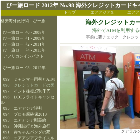
びー旅ロード 2012年 No.98 海外クレジットカー
トップ
エアアジアX
エアア
格安海外旅行術 びー旅
海外クレジットカ
海外でATMを利用す
びー旅ロード0 - 2008年
事前に要チェック クレジッ
びー旅ロード1 - 2009年
びー旅ロード2 - 2011年
びー旅ロード4 - 2013年
アフリカンインパクト
びー旅ロード3 - 2012年
099 ミャンマー両替とATM
098 クレジットカードの罠
097 インド往復2万6千円
096 LCCフライトキャンセ
ル
095 エアアジア評判
094 プロモ席確保2013
093 エアアジア那覇線
092 沖縄旅行と海外旅行
クアラルン
091 赤ちゃんパンダの死
090 エアアジアフライスル