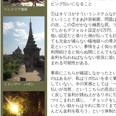
ビング払いになること
ベンメリア遺跡
①はオリコがそういうシステムな
ということでまあ許容範囲。問題
の次。この②がかなり極悪な罠。
でしかもデフォルト設定が2万円。
低い設定だと借りた側が払っても
ても元金が減らない蟻地獄への導
定といっていい。事情をよく知ら
利用続けると知らぬ間にとんでも
金利を払わねばならない状況に追
まれる可能性がある。
事前にこちらが確認しなかったと
のはあるが、私はリボ払いを全く
していない。今の実感としては「
ミャンマー バガン
払いが当然」というこちらの意志
く反して金利が跳ね上がるリボに
づりこまれた感じ。「チェックを
いとろい奴からはそれに気づくま
んどん金利を取ろう」という体制