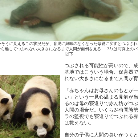
いそうに見えるこの状況だが、育児に興味のなくなった母親に戻すとつぶされ
から離してつぶれない大きさになるまで人間が面倒を見る 125gは写真上の
以下
つぶされる可能性が高いので、
基地ではこういう場合、保育器
れない大きさになるまで人間が
「赤ちゃんはお母さんのもとが
い」という一見心温まる見解が
るのは母の寝返りで赤ん坊がつ
人間の場合だ。いくら24時間態
ラの監視でも寝返りでつぶれる
は救えない。
自分の子供に人間の臭いがつく