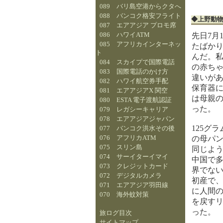
089 バリ島空港からクタへ
088 バンコク格安フライト
◆上野動
087 エアアジア プロモ席
086 ハワイATM
先日7月
085 アフリカインターネッ
たばか
ト
んだ。
084 スカイプで国際電話
の赤ち
083 国際電話のかけ方
違いが
082 ハワイ航空券手配
保育器
081 エアアジアX 関空
は母親
080 ESTA 電子渡航認証
った。
079 レガシーキャリア
078 エアアジアジャパン
125グ
077 バンコク洪水その後
076 アフリカATM
の母パ
075 スリン島
同じよ
074 サーイターイマイ
中国で
073 クレジットカード
界でな
072 デジタルカメラ
初産で
071 エアアジア羽田線
に人間
070 海外蚊対策
を戻す
った。
旅ログ目次
サイトマップ