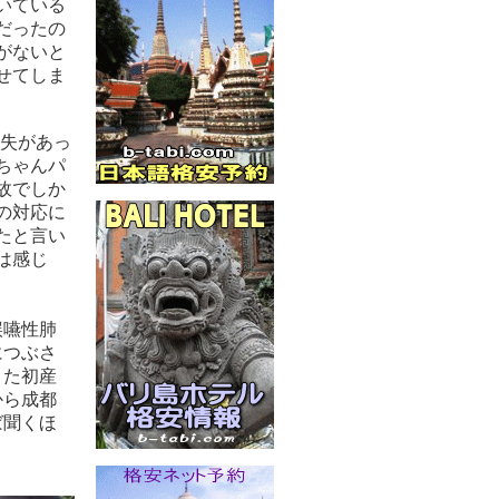
いている
だったの
がないと
せてしま
過失があっ
ちゃんパ
故でしか
の対応に
たと言い
は感じ
誤嚥性肺
につぶさ
また初産
から成都
ば聞くほ