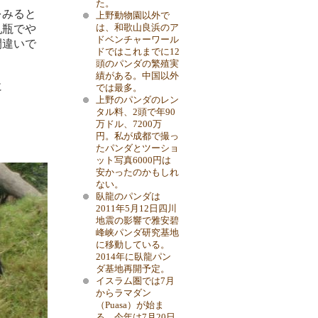
た。
をみると
上野動物園以外で
乳瓶でや
は、和歌山良浜のア
ドベンチャーワール
間違いで
ドではこれまでに12
頭のパンダの繁殖実
績がある。中国以外
に
では最多。
上野のパンダのレン
タル料、2頭で年90
万ドル、7200万
円。私が成都で撮っ
たパンダとツーショ
ット写真6000円は
安かったのかもしれ
ない。
臥龍のパンダは
2011年5月12日四川
地震の影響で雅安碧
峰峡パンダ研究基地
に移動している。
2014年に臥龍パン
ダ基地再開予定。
イスラム圏では7月
からラマダン
（Puasa）が始ま
る。今年は7月20日