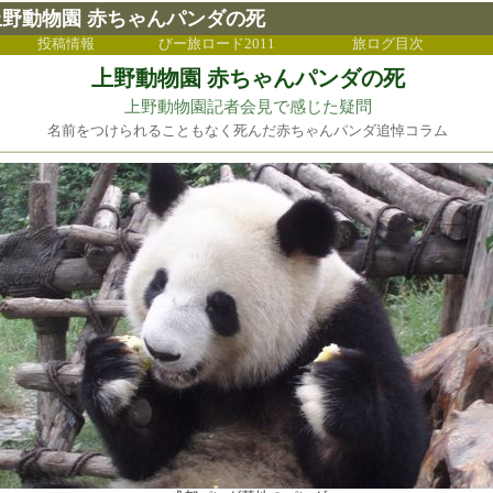
1 上野動物園 赤ちゃんパンダの死
投稿情報
びー旅ロード2011
旅ログ目次
上野動物園 赤ちゃんパンダの死
上野動物園記者会見で感じた疑問
名前をつけられることもなく死んだ赤ちゃんパンダ追悼コラム