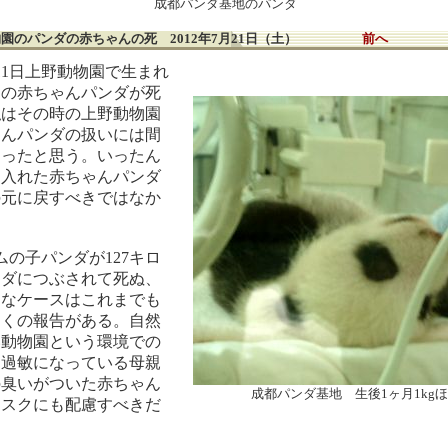
成都パンダ基地のパンダ
物園のパンダの赤ちゃんの死 2012年7月21日（土）
前へ
11日上野動物園で生まれ
りの赤ちゃんパンダが死
私はその時の上野動物園
ゃんパンダの扱いには間
あったと思う。いったん
に入れた赤ちゃんパンダ
の元に戻すべきではなか
ラムの子パンダが127キロ
ンダにつぶされて死ぬ、
うなケースはこれまでも
多くの報告がある。自然
い動物園という環境での
、過敏になっている母親
の臭いがついた赤ちゃん
成都パンダ基地 生後1ヶ月1kg
リスクにも配慮すべきだ