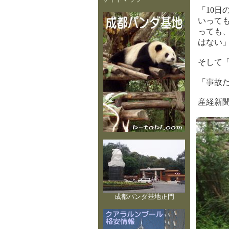
「10
いって
っても
はない
そして
「事故
産経新聞
成都パンダ基地正門