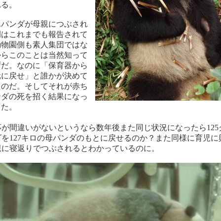
れる。
んパンダが母親につぶされ
例はこれまでも報告されて
動物園側も素人集団ではな
からこのことは当然知って
ずだ。なのに「保育器から
元に戻せ」と誰かが決めて
たのだ。そしてそれが赤ち
ンダの死を招く結果になっ
った。
が間違いがないというなら数年後また同じ状況になったら125
を127キロの母パンダのもとに戻せるのか？また同様に育児に
親に寝返りでつぶされるとわかっているのに。