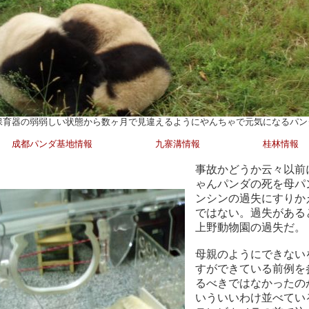
保育器の弱弱しい状態から数ヶ月で見違えるようにやんちゃで元気になるパン
成都パンダ基地情報
九寨溝情報
桂林情報
事故かどうか云々以前
ゃんパンダの死を母パ
ンシンの過失にすりか
ではない。過失がある
上野動物園の過失だ。
母親のようにできない
すができている前例を
るべきではなかったの
いういいわけ並べてい