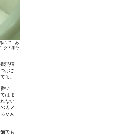
るので、あ
パンダの半分
成都熊猫
でつぶさ
育てる。
一番い
当てはま
ぶれない
勢のカメ
赤ちゃん
と猫でも