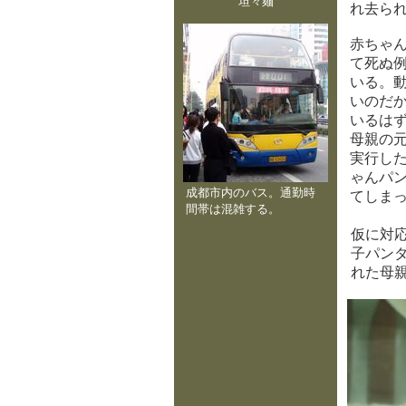
坦々麺
れ去ら
赤ちゃ
て死ぬ
いる。
いのだ
いるは
母親の
実行し
ゃんパ
成都市内のバス。通勤時
てしま
間帯は混雑する。
仮に対応
子パンダ
れた母