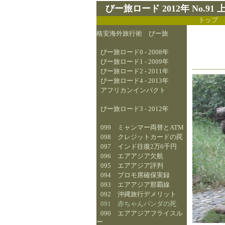
びー旅ロード 2012年 No.9
トップ
格安海外旅行術 びー旅
びー旅ロード0 - 2008年
びー旅ロード1 - 2009年
びー旅ロード2 - 2011年
びー旅ロード4 - 2013年
アフリカンインパクト
びー旅ロード3 - 2012年
099 ミャンマー両替とATM
098 クレジットカードの罠
097 インド往復2万6千円
096 エアアジア欠航
095 エアアジア評判
094 プロモ席確保実録
093 エアアジア那覇線
092 沖縄旅行デメリット
091 赤ちゃんパンダの死
090 エアアジアフライスル
ー