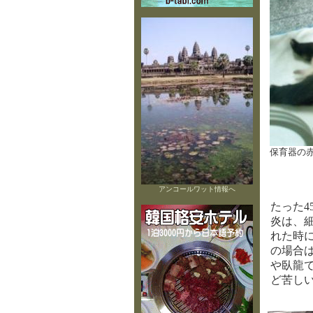
保育器の
アンコールワット情報へ
たった
炎は、
れた時
の場合
や臥龍
ど苦し