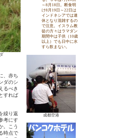
～8月18日。断食明
け8月19日～22日は
インドネシアでは連
休となり混雑するの
で注意。イスラム教
徒の方々はラマダン
期間中は子供（10歳
以上）でも日中に水
すら飲まない。
ダ
に、赤ち
ンダのシ
えるべき
とすれば
を繰り返
成都空港
参考にす
か。こう
る時点で