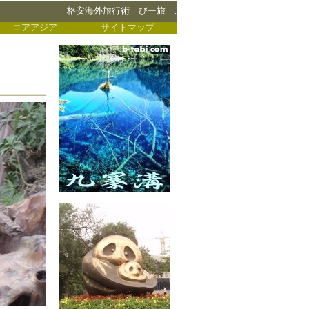
格安海外旅行術 びー旅 .
エアアジア
サイトマップ