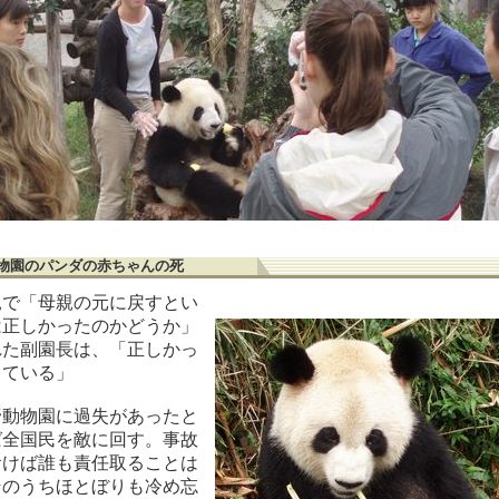
物園のパンダの赤ちゃんの死
見で「母親の元に戻すとい
は正しかったのかどうか」
れた副園長は、「正しかっ
っている」
野動物園に過失があったと
ば全国民を敵に回す。事故
おけば誰も責任取ることは
そのうちほとぼりも冷め忘