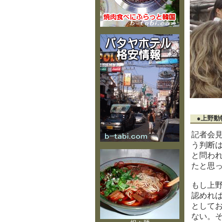
●上野動
記者会
う判断
と問わ
たと思
もし上
認めれ
として
ない。