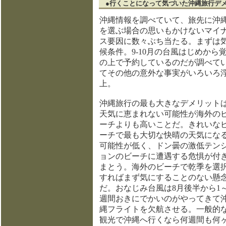
●行くことになって気づいた沖縄旅行デ
沖縄情報を調べていて、旅先に沖
を選ぶ場合の思いもかけないマイ
ス要因に数々ぶち当たる。まずは
候条件。9-10月の台風はじめから
の上で予約しているのだが調べて
てその他の意外な事実がいろいろ
上。
沖縄旅行の最も大きなデメリット
天気に恵まれない可能性が海外の
ーチよりも高いことだ。きれいな
ーチで最も大切な快晴の天気にな
可能性が低く、ドン曇の激低テン
ョンのビーチに遭遇する危惧が付
まとう。海外のビーチで乾季を選
すればまず気にすることのない懸
だ。おなじみ台風は8月後半から1～
週間おきにでかいのがやってきて
縄フライトを欠航させる。一般的
観光で沖縄へ行くなら何週間も何