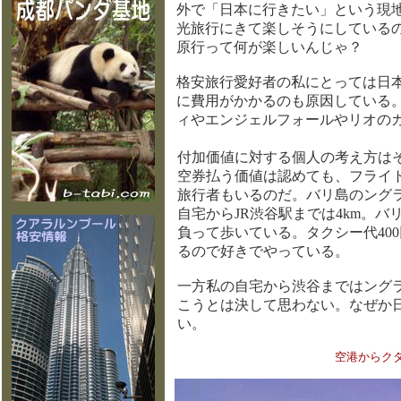
外で「日本に行きたい」という現
光旅行にきて楽しそうにしている
原行って何が楽しいんじゃ？
格安旅行愛好者の私にとっては日
に費用がかかるのも原因している
ィやエンジェルフォールやリオの
付加価値に対する個人の考え方は
空券払う価値は認めても、フライ
旅行者もいるのだ。バリ島のングラ
自宅からJR渋谷駅までは4km。
負って歩いている。タクシー代40
るので好きでやっている。
一方私の自宅から渋谷まではング
こうとは決して思わない。なぜか
い。
空港からク