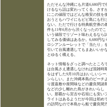
ただそんな沖縄にも片道6,680円で
けるなら話は変わってくる。さす
にこの値段ではどんな格安の技を
おうともハワイにもピピ島にも行
ない。ただで行ける特典航空券の
件も11年6月から渋くなったのでこ
いう値段でリゾート味わえるなら
してみる価値はあるか。6,680円な
ロシアンルーレットで「当たり」
引いて台風遭遇してもまあいいか
とゆるく構える。
ネット情報をざっと調べたところ
は台風さえ遭遇しなければ混雑時
をはずした9月10月はおいしいシー
ンらしい。また沖縄本島のビーチ
り渡嘉敷や座間味などの慶良間諸
などの少し離れた島がきれいらし
い。那覇から宮古や石垣にも安い
ライトはあるようだが今回は初め
の訪問なので本島から船で慶良間