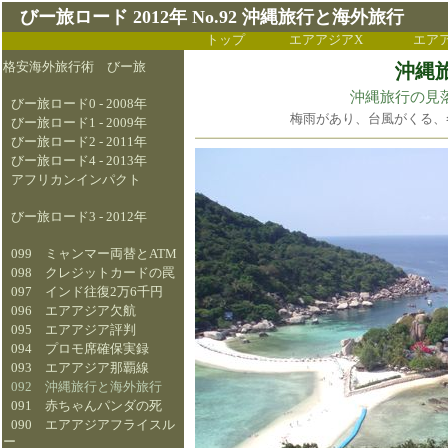
びー旅ロード 2012年 No.92 沖縄旅行と海外旅行
トップ
エアアジアX
エア
格安海外旅行術 びー旅
沖縄
沖縄旅行の見
びー旅ロード0 - 2008年
梅雨があり、台風がくる、
びー旅ロード1 - 2009年
びー旅ロード2 - 2011年
びー旅ロード4 - 2013年
アフリカンインパクト
びー旅ロード3 - 2012年
099 ミャンマー両替とATM
098 クレジットカードの罠
097 インド往復2万6千円
096 エアアジア欠航
095 エアアジア評判
094 プロモ席確保実録
093 エアアジア那覇線
092 沖縄旅行と海外旅行
091 赤ちゃんパンダの死
090 エアアジアフライスル
ー