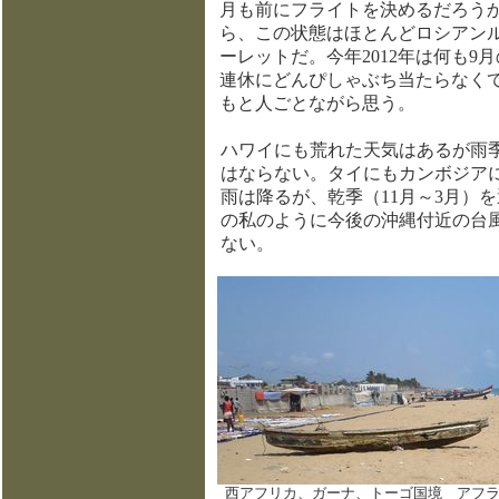
月も前にフライトを決めるだろう
ら、この状態はほとんどロシアン
ーレットだ。今年2012年は何も9月
連休にどんぴしゃぶち当たらなく
もと人ごとながら思う。
ハワイにも荒れた天気はあるが雨
はならない。タイにもカンボジア
雨は降るが、乾季（11月～3月）
の私のように今後の沖縄付近の台
ない。
西アフリカ、ガーナ、トーゴ国境 アフラ