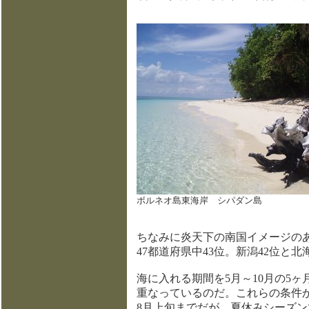
ボルネオ島東海岸 シパダン島
ちなみに炎天下の南国イメージの
47都道府県中43位。新潟42位と
海に入れる期間を5月～10月の5
重なっているのだ。これらの条件
8月上旬までだが、夏休みシーズ