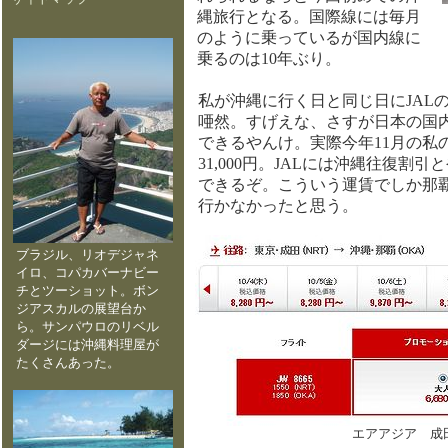
縄旅行となる。国際線には毎月
のように乗っているが国内線に
乗るのは10年ぶり。
私が沖縄に行く日と同じ日にJALの
唖然。すげえな、さすが日本の国
できるやんけ。実際今年11月の私
31,000円。JALには沖縄往復割引
できるぞ。こういう運賃でしか那
行かなかったと思う。
ブラジル、リオデジャネ
イロ、コパカバーナビー
チとツーショット。ボン
ジアスカルの展望台か
ら。サンパウロのリベル
ダージには沖縄料理屋が
たくさんあった。
エアアジア 成田