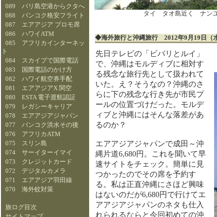
089 バリ島空港からクタへ
タイ タオ島近く ナン
088 バンコク格安フライト
087 エアアジア プロモ席
086 ハワイATM
◆海外旅行と沖縄旅行 2012年9月
085 アフリカインターネッ
ト
先日テレビの「ビバリとルイ」
084 スカイプで国際電話
で、沖縄はモルディブに相対す
083 国際電話のかけ方
る残念な旅行先として扱われて
082 ハワイ航空券手配
いた。え？そうなの？沖縄のさ
081 エアアジアX 関空
らに下の残念な行き先が市民プ
080 ESTA 電子渡航認証
ールの位置づけだった。モルデ
079 レガシーキャリア
ィブと沖縄にはそんな落差があ
078 エアアジアジャパン
るのか？
077 バンコク洪水その後
076 アフリカATM
エアアジアジャパンで成田～沖
075 スリン島
074 サーイターイマイ
縄片道6,680円。これを聞いて早
073 クレジットカード
速サイトをチェック。簡単に見
072 デジタルカメラ
つかったのでその席を予約す
071 エアアジア羽田線
る。私は正直沖縄にさほど興味
070 海外蚊対策
はないのだが6,680円で行けてエ
アアジアジャパンのネタも仕入
旅ログ目次
れられるならと今回初めての沖
サイトマップ