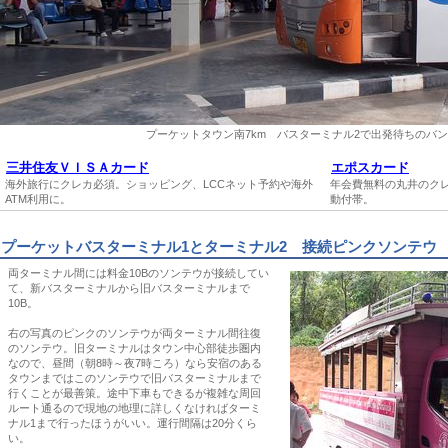
プーケットタウン南7km バスターミナル2で出発待ちのバ
三井住友ＶＩＳＡカード
エポスカード
海外旅行にクレカ必須。ショッピング、LCCネット予約や海外
年会費無料の丸井のクレ
ATM利用に。
動付帯。
プーケットバスターミナル1とターミナル2 接続ピンクソンテウ
両ターミナル間には料金10Bのソンテウが接続してい
て、新バスターミナルから旧バスターミナルまで
10B。
右の写真のピンクのソンテウが両ターミナル間往復
のソンテウ。旧ターミナルはタウン中心部徒歩圏内
なので、昼間（朝8時～夜7時ころ）なら安宿のある
タウンまではこのソンテウで旧バスターミナルまで
行くことが最善策。途中下車もできるが複雑な周回
ルート通るので現地の地理に詳しくなければターミ
ナル1まで行ったほうがいい。運行間隔は20分くら
い。