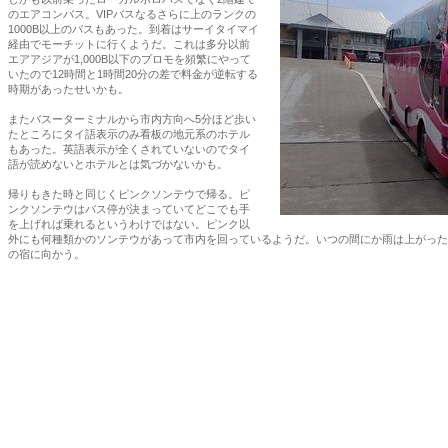
のエアコンバス。VIPバスなるさらに上のランクの
1000B以上のバスもあった。到着はサーイタイマイ
経由でモーチットに行くようだ。これは多分以前
エアアジアが1,000B以下のプロモを頻繁にやって
いたので12時間と1時間20分の差で料金が逆転する
時期があったせいかも。
またバスーターミナルから市内方向へ5分ほど歩い
たところにタイ語表示のみ看板の地元系のホテル
もあった。英語表示が全くされていないのでタイ
語が読めないとホテルとは気づかないかも。
帰りもきた時と同じくピンクソンテウで帰る。ピ
ンクソンテウはバス停が決まっていてどこでも手
を上げれば乗れるというわけではない。ピンク以
外にも何種類かのソンテウがあって市内を回っているようだ。いつの間にか雨は上がった
の宿に向かう。