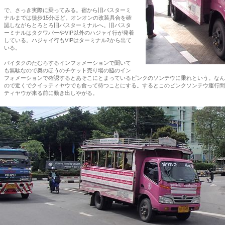
で、さっき実際に乗ってみる。宿から旧バスターミ
ナルまでは徒歩15分ほど。オンオンの改装具合を確
認しながらとろとろ旧バスターミナルへ。旧バスタ
ーミナルはタクワパーやVIP以外のハジャイ行が発着
している。ハジャイ行もVIPはターミナル2から出て
いる。
バイタクのたむろするインフォメーションで聞いて
も無駄なので奥のほうのチケット売り場の脇のイン
フォメーションで確認するとあそこにとまっているピンクのソンテウに乗れという。なん
ので近くでクイッティヤウでも食って待つことにする。するとこのピンクソンテウ運行間
ティヤウが来る前に動き出しやがる。