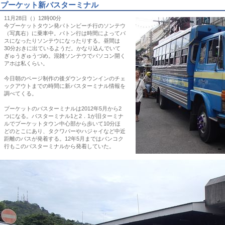
プーケット新バスターミナル
11月28日（）12時00分
今プーケットタウン発パトンビーチ行のソンテウ
（写真右）に乗車中。パトン行は時間によってバ
スになったりソンテウになったりする。昼間は
30分おきに出ているようだ。かなり込んでいて
ぎゅうぎゅうづめ。混雑ソンテウでパソコン開く
アホは私くらい。
今日朝のページ制作の後ダウンタウンインのチェ
ックアウトまでの時間に新バスターミナル情報を
調べてくる。
プーケットのバスターミナルは2012年5月から2
つになる。バスターミナル1と2．1が旧ターミナ
ルでプーケットタウン中心部から歩いて10分ほ
どのとこにあり、タクワパーやハジャイなど中近
距離のバスが発着する。12年5月まではバンコク
行もこのバスターミナルから発着していた。