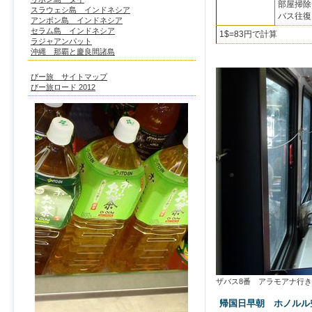
部屋掃除チ
スラウェシ島 インドネシア
バス往復 
アンボン島 インドネシア
セラム島 インドネシア
1$=83円で計算
ラジャアンパット
沖縄 那覇と慶良間諸島
びー旅 サイトマップ
びー旅ロード 2012
ザバス8番 アラモアナ行
帰国日早朝 ホノル