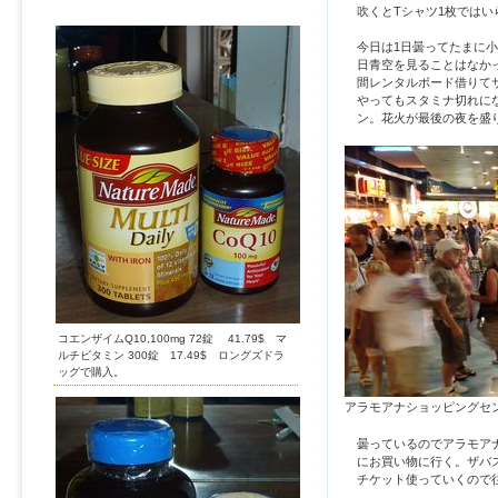
吹くとTシャツ1枚ではい
今日は1日曇ってたまに小
日青空を見ることはなか
間レンタルボード借りて
やってもスタミナ切れに
ン。花火が最後の夜を盛
コエンザイムQ10,100mg 72錠 41.79$ マ
ルチビタミン 300錠 17.49$ ロングズドラ
ッグで購入。
アラモアナショッピングセ
曇っているのでアラモア
にお買い物に行く。ザバ
チケット使っていくので往