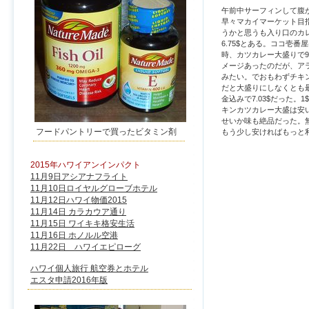
午前中サーフィンして腹
早々マカイマーケット目
うかと思うも入り口のカ
6.75$とある。ココ壱
時、カツカレー大盛りで9
メージあったのだが、ア
みたい。でおもわずチキ
だと大盛りにしなくとも
金込みで7.03$だった。1
キンカツカレー大盛は安
せいか味も絶品だった。
フードパントリーで買ったビタミン剤
もう少し安ければもっと
2015年ハワイアンインパクト
11月9日アシアナフライト
11月10日ロイヤルグローブホテル
11月12日ハワイ物価2015
11月14日 カラカウア通り
11月15日 ワイキキ格安生活
11月16日 ホノルル空港
11月22日 ハワイエピローグ
ハワイ個人旅行 航空券とホテル
エスタ申請2016年版