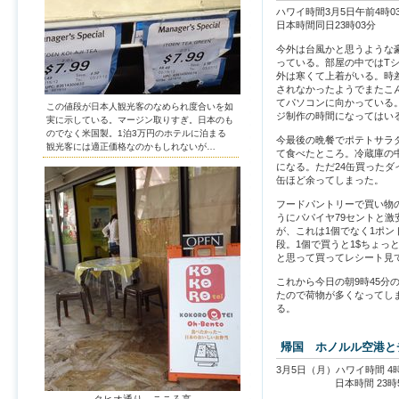
ハワイ時間3月5日午前4時0
日本時間同日23時03分
今外は台風かと思うような
っている。部屋の中ではT
外は寒くて上着がいる。時
されなかったようでまたこ
てパソコンに向かっている
この値段が日本人観光客のなめられ度合いを如
ジ制作の時間になってはい
実に示している。マージン取りすぎ。日本のも
のでなく米国製。1泊3万円のホテルに泊まる
今最後の晩餐でポテトサラ
観光客には適正価格なのかもしれないが…
て食べたところ。冷蔵庫の
になる。ただ24缶買ったダ
缶ほど余ってしまった。
フードパントリーで買い物
うにパパイヤ79セントと激
が、これは1個でなく1ポンド
段。1個で買うと1$ちょっ
と思って買ってレシート見
これから今日の朝9時45分
たので荷物が多くなってし
る。
帰国 ホノルル空港
3月5日（月）ハワイ時間 4時
日本時間 23時5