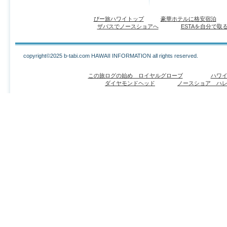
びー旅ハワイトップ
豪華ホテルに格安宿泊
ザバスでノースショアへ
ESTAを自分で取
copyright©2025 b-tabi.com HAWAII INFORMATION all rights reserved.
この旅ログの始め ロイヤルグローブ
ハワ
ダイヤモンドヘッド
ノースショア ハ