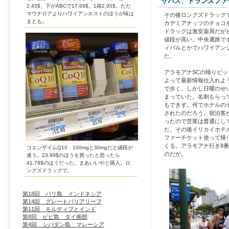
ザバス、トランスファ
2.45$、下がABCで17.69$。1箱2.95$。ただ
マウナロアよりハワイアンホストのほうが味は
その後ロングズドラック
まとも。
カデミアナッツのチョコ
ドラッグは激安薬局だが
値段が高い。中央通路で
ィバルとかでハワイアン
た。
アラモアナSCの帰りビ
よって最新情報仕入れよ
で歩く。しかし日曜のせ
まっていた。名刺もらっ
もできず。何でホテルの
されたのだろう。宿泊客
ったので営業は普通にし
た。その後イリカイホテ
ファーチケット使って帰
くる。アラモアナ行き8
コエンザイムQ10 100mgと30mgだと値段が
のだが。
違う。23.99$のほうを買ったと思ったら
41.79$のほうだった。まあいいやと購入。ロ
ングズドラッグで。
第18回 バリ島 インドネシア
第14回 グレートバリアリーフ
第11回 モルディブとインド
第8回 ピピ島 タイ南部
第4回 シパダン島 マレーシア