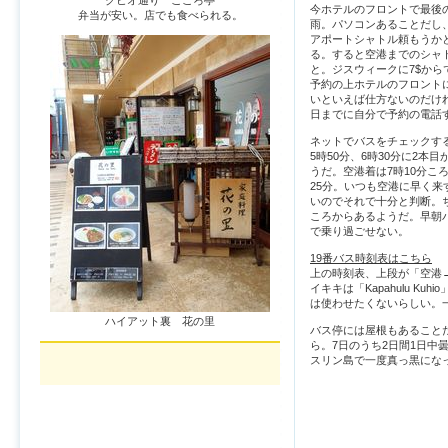
クヒオ通り こころ亭
今ホテルのフロントで最後
弁当が安い。店でも食べられる。
雨。パソコンあることだし
アポートシャトル頼もうか
る。すると空港までのシャト
と。ジスウィークに7$から
予約の上ホテルのフロント
いといえば仕方ないのだけれ
日までに自分で予約の電話
ネットでバスをチェックする
5時50分、6時30分に2本
うだ。空港着は7時10分こ
25分。いつも空港に早く来
いのでそれで十分と判断。ち
ころからあるようだ。早朝
で乗り過ごせない。
19番バス時刻表はこちら
上の時刻表、上段が「空港→ワ
イキキは「Kapahulu 
は使わせたくないらしい。
ハイアット裏 花の里
バス停には屋根もあること
ら。7日のうち2日間1日中
スリン島で一度真っ黒にな