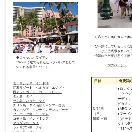
り込んだら奥に進んで奥
びー旅に出ているような
ージが上位表示されいて
情報はただ要領悪くてぼ
◆ロイヤルハワイアン
1927年に建てられたピンクパレスとして
前のページへ
知られる豪華リゾート。
日付
出費詳
モーリシャス インド洋
紅海リゾート ハルガダ エジプト
●ロングズ
西アフリカ トーゴ ロメビーチ
（マウナ
タオ島 タイ
ーディン缶
ラン島 パタヤ タイ
ビタミン17
スリン島 タイ南部ミャンマー国境
3月4日
●ABC 
カンボジア インデペンデンスビーチ
（日）
●フードパ
フーコック島 ベトナム
曇時々雨
（ポテト
コモド島 インドネシア
クラダン島 タイ
タミンE4
ラオリアン島 タイ
4.712％T
リボン島 タイ