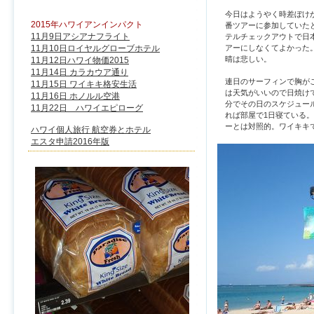
今日はようやく時差ぼけ
2015年ハワイアンインパクト
番ツアーに参加していた
11月9日アシアナフライト
テルチェックアウトで日
アーにしなくてよかった
11月10日ロイヤルグローブホテル
晴は悲しい。
11月12日ハワイ物価2015
11月14日 カラカウア通り
連日のサーフィンで胸が
11月15日 ワイキキ格安生活
は天気がいいので日焼け
11月16日 ホノルル空港
分でその日のスケジュー
11月22日 ハワイエピローグ
れば部屋で1日寝ている
ーとは対照的。ワイキキ
ハワイ個人旅行 航空券とホテル
エスタ申請2016年版