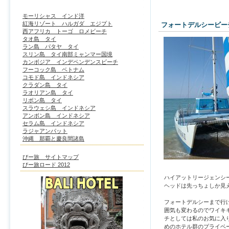
モーリシャス インド洋
紅海リゾート ハルガダ エジプト
フォートデルシービー
西アフリカ トーゴ ロメビーチ
タオ島 タイ
ラン島 パタヤ タイ
スリン島 タイ南部ミャンマー国境
カンボジア インデペンデンスビーチ
フーコック島 ベトナム
コモド島 インドネシア
クラダン島 タイ
ラオリアン島 タイ
リボン島 タイ
スラウェシ島 インドネシア
アンボン島 インドネシア
セラム島 インドネシア
ラジャアンパット
沖縄 那覇と慶良間諸島
びー旅 サイトマップ
びー旅ロード 2012
ハイアットリージェンシ
ヘッドは先っちょしか見
フォートデルシーまで行
囲気も変わるのでワイキ
チとしては私のお気に入
めのホテル群のプライベ