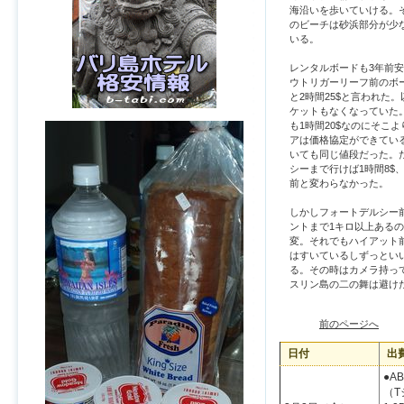
海沿いを歩いていける。
のビーチは砂浜部分が少
いる。
レンタルボードも3年前
ウトリガーリーフ前のボ
と2時間25$と言われた
ケットもなくなっていた
も1時間20$なのにそこ
アは価格協定ができてい
いても同じ値段だった。
シーまで行けば1時間8$、
前と変わらなかった。
しかしフォートデルシー
ントまで1キロ以上ある
変。それでもハイアット
はすいているしずっとい
る。その時はカメラ持っ
スリン島の二の舞は避け
前のページへ
日付
出
●A
（T