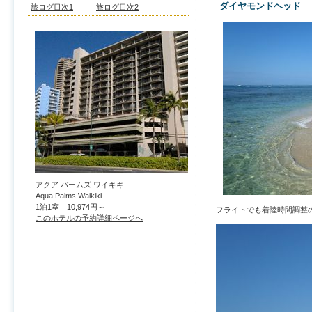
ダイヤモンドヘッド
旅ログ目次1
旅ログ目次2
アクア パームズ ワイキキ
Aqua Palms Waikiki
1泊1室 10,974円～
フライトでも着陸時間調整
このホテルの予約詳細ページへ