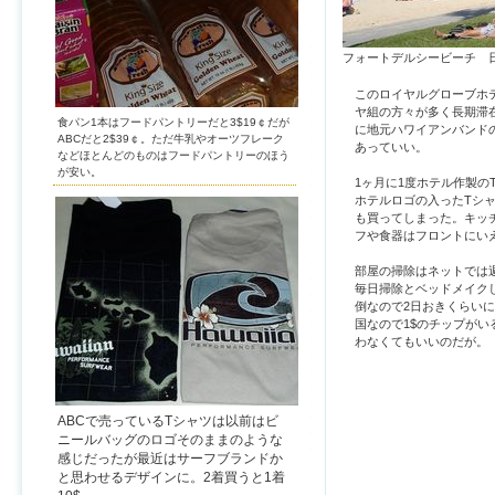
フォートデルシービーチ 日
このロイヤルグローブホ
ヤ組の方々が多く長期滞
食パン1本はフードパントリーだと3$19￠だが
に地元ハワイアンバンド
ABCだと2$39￠。ただ牛乳やオーツフレーク
あっていい。
などほとんどのものはフードパントリーのほう
が安い。
1ヶ月に1度ホテル作製の
ホテルロゴの入ったTシャ
も買ってしまった。キッ
フや食器はフロントにい
部屋の掃除はネットでは
毎日掃除とベッドメイク
倒なので2日おきくらい
国なので1$のチップがい
わなくてもいいのだが。
ABCで売っているTシャツは以前はビ
ニールバッグのロゴそのままのような
感じだったが最近はサーフブランドか
と思わせるデザインに。2着買うと1着