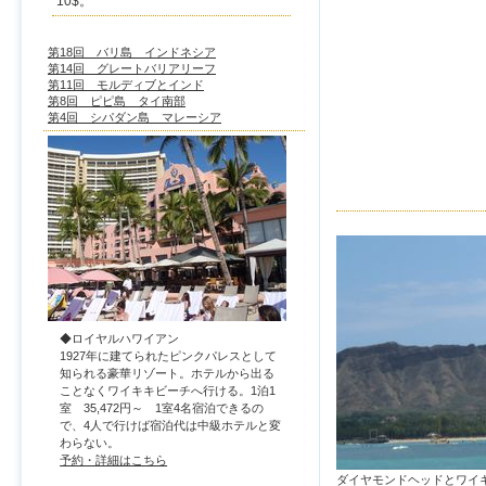
10$。
第18回 バリ島 インドネシア
第14回 グレートバリアリーフ
第11回 モルディブとインド
第8回 ピピ島 タイ南部
第4回 シパダン島 マレーシア
◆ロイヤルハワイアン
1927年に建てられたピンクパレスとして
知られる豪華リゾート。ホテルから出る
ことなくワイキキビーチへ行ける。1泊1
室 35,472円～ 1室4名宿泊できるの
で、4人で行けば宿泊代は中級ホテルと変
わらない。
予約・詳細はこちら
ダイヤモンドヘッドとワイ