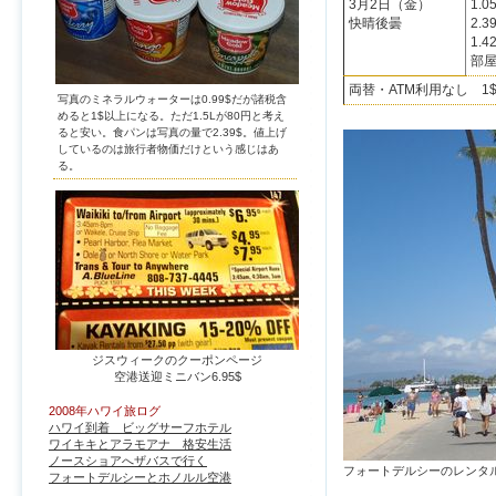
3月2日（金）
1.
快晴後曇
2.
1.4
部屋
両替・ATM利用なし 1$
写真のミネラルウォーターは0.99$だが諸税含
めると1$以上になる。ただ1.5Lが80円と考え
ると安い。食パンは写真の量で2.39$。値上げ
しているのは旅行者物価だけという感じはあ
る。
ジスウィークのクーポンページ
空港送迎ミニバン6.95$
2008年ハワイ旅ログ
ハワイ到着 ビッグサーフホテル
ワイキキとアラモアナ 格安生活
ノースショアへザバスで行く
フォートデルシーのレンタル
フォートデルシーとホノルル空港