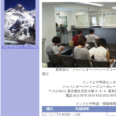
エベレストを見に行こう
茗荷谷の「ジャパンオーバーシーズコーポ
窓口
インドビザ申請センター
ジャパンオーバーシーズコーポレーシ
〒112-0012, 東京都文京区大塚３-５-４, 茗
電話 (03) 5978-3910 FAX (03) 5978-
インドビザ申請・受取時間
曜日
申請時間
午前9時～12時