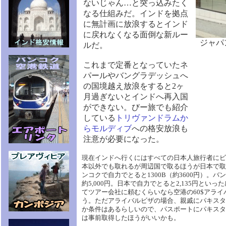
ないじゃん…と突っ込みたく
なる仕組みだ。インドを拠点
に無計画に放浪するとインド
に戻れなくなる面倒な新ルー
ジャパ
ルだ。
これまで定番となっていたネ
パールやバングラデッシュへ
の国境越え放浪をすると2ヶ
月過ぎないとインドへ再入国
ができない。びー旅でも紹介
している
トリヴァンドラムか
らモルディブ
への格安放浪も
注意が必要になった。
現在インドへ行くにはすべての日本人旅行者にビ
本以外でも取れるが周辺国で取るほうが日本で取
ンコクで自力でとると1300B（約3600円）。
約5,000円。日本で自力でとると2,135円とい
てツアー会社に頼むくらいなら空港の60$アラ
う。ただアライバルビザの場合、親戚にパキスタ
か条件はあるらしいので、パスポートにパキスタ
は事前取得したほうがいいかも。