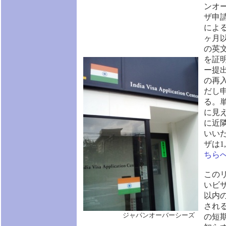
ンオ
ザ申
によ
ヶ月
の英
を証
ー提
の再
だし申
る。
に見
に近
いい
ザは1
ちら
この
いビ
以内
され
ジャパンオーバーシーズ
の短期