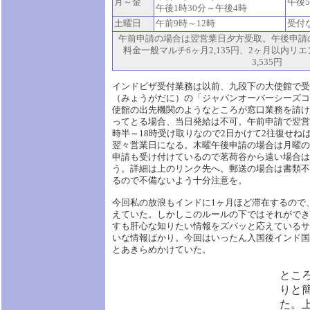
月～金
午後5
午後1時30分～午後4時
土曜日
午前9時～12時
受付
午前申請の場合は翌営業日夕方受取。午後申請
料金一般マルチ6ヶ月2,135円、2ヶ月以内リ
3,535円
インドビザ受付業務は以前、九段下の大使館で受
（みょうがだに）の「ジャパンオーバーシーズコ
使館の出先機関のようなところが窓口業務を請け
ってとる場合、当日発給は不可。午前申請で翌営
時半～18時受け取りなので2日かけて2往復せね
翌々営業日になる。木曜午後申請の場合は月曜の
申請も受け付けているので茗荷谷から遠い場合は
う。詳細は上のリンク先へ。郵送の場合は書類不
るので不備ないよう十分注意を。
今回私の放浪もインドに1ヶ月ほど滞在するので
えていた。しかしこのルールの下ではそれができ
すも肝心な知りたい情報をズバッと応えているサ
いな情報ばかり。今回はいったん入国後インド国
とあきらめかけていた。
とこ
りと
た。