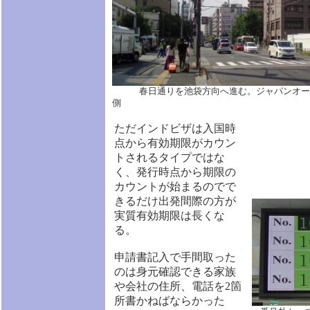
春日通りを池袋方向へ進む。ジャパンオーバ
側
ただインドビザは入国時
点から有効期限がカウン
トされるタイプではな
く、発行時点から期限の
カウントが始まるのでで
きるだけ出発間際の方が
実質有効期限は長くな
る。
申請書記入で手間取った
のは身元確認できる家族
や会社の住所、電話を2箇
所書かねばならかった