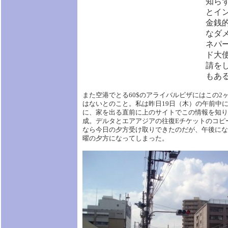
知ら
とイ
金銭
なダ
ネパ
ド大
請を
もあ
また空港でとる60$のアライバルビザにはこの2
はないとのこと。私は昨日19日（木）の午前中
に、家を出る直前に上のサイトでこの情報を知り
成。デルタとエアアジアの往復Eチケットのコピ
なら今日の夕方受け取りできたのだが、午後にな
曜の夕方になってしまった。