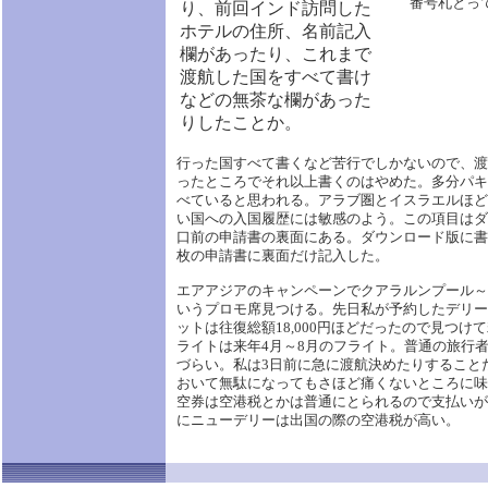
番号札とっ
り、前回インド訪問した
ホテルの住所、名前記入
欄があったり、これまで
渡航した国をすべて書け
などの無茶な欄があった
りしたことか。
行った国すべて書くなど苦行でしかないので、渡
ったところでそれ以上書くのはやめた。多分パキ
べていると思われる。アラブ圏とイスラエルほど
い国への入国履歴には敏感のよう。この項目はダ
口前の申請書の裏面にある。ダウンロード版に書
枚の申請書に裏面だけ記入した。
エアアジアのキャンペーンでクアラルンプール～
いうプロモ席見つける。先日私が予約したデリー
ットは往復総額18,000円ほどだったので見つ
ライトは来年4月～8月のフライト。普通の旅行
づらい。私は3日前に急に渡航決めたりすること
おいて無駄になってもさほど痛くないところに味
空券は空港税とかは普通にとられるので支払いが
にニューデリーは出国の際の空港税が高い。