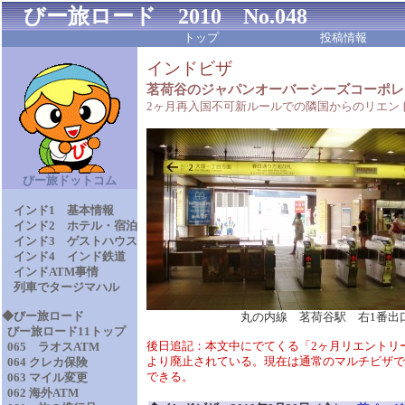
びー旅ロード 2010 No.048
トップ
投稿情報
インドビザ
茗荷谷のジャパンオーバーシーズコーポレ
2ヶ月再入国不可新ルールでの隣国からのリエン
びー旅ドットコム
インド1 基本情報
インド2 ホテル・宿泊
インド3 ゲストハウス
インド4 インド鉄道
インドATM事情
列車でタージマハル
◆びー旅ロード
丸の内線 茗荷谷駅 右1番出口の
びー旅ロード11トップ
後日追記：本文中にでてくる「2ヶ月リエントリール
065 ラオスATM
より廃止されている。現在は通常のマルチビザで
064 クレカ保険
できる。
063 マイル変更
062 海外ATM