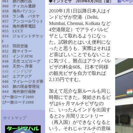
061 旅の携行品
◆
インドビザ
2010年8月20日（金）
前ページ
060 ティカル遺跡
2010年1月1日以降日本人はイ
059 海外パソコン
058 ラン島 パタヤ
ンドビザが空港（Delhi,
057 アンコールワット
Mumbai, Chennai, Kolkata など
056 海外携帯電話
4空港限定）でアライバルビ
055 LCCT
ザとして取れるようになっ
054 ジョイントチケッ
ト
た。試験的とはいえ便利にな
053 羽田空港
ったと思うも、実際はそれほ
052 陸マイラー
ど喜ばしいことでもないこと
051 インドATM
に気づく。難点はアライバル
048 天竺 エピローグ
049 天竺へ 序章
ビザの料金60$。日本で同様
048 インドビザ
の観光ビザを自力で取れば
047 エアアジア
2,135円ですむ。
046 マイレージタダ券
045 旅の現金管理法
加えて厄介な新ルールも同じ
044 海外旅行保険
びー旅ロード2009
時期にできた。発給されるビ
びー旅ロード2008
ザは6ヶ月マルチビザなの
に、いったんインドを出国す
ると2ヶ月間リエントリー
サイトマップ
（再入国）ができなくなると
いう。それじゃマルチの意味