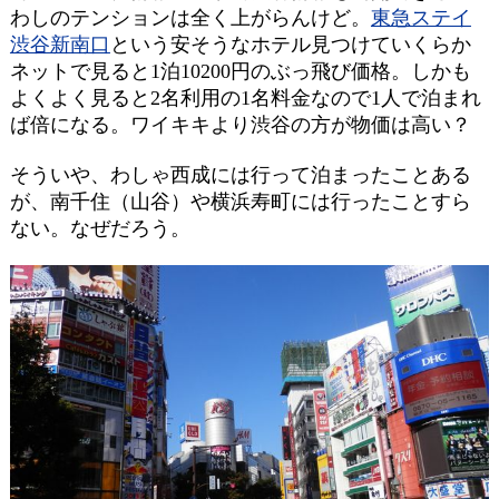
わしのテンションは全く上がらんけど。
東急ステイ
渋谷新南口
という安そうなホテル見つけていくらか
ネットで見ると1泊10200円のぶっ飛び価格。しかも
よくよく見ると2名利用の1名料金なので1人で泊まれ
ば倍になる。ワイキキより渋谷の方が物価は高い？
そういや、わしゃ西成には行って泊まったことある
が、南千住（山谷）や横浜寿町には行ったことすら
ない。なぜだろう。