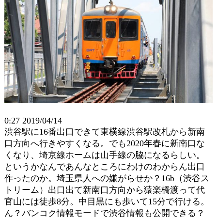
0:27 2019/04/14
渋谷駅に16番出口できて東横線渋谷駅改札から新南
口方向へ行きやすくなる。でも2020年春に新南口な
くなり、埼京線ホームは山手線の脇になるらしい。
というかなんであんなところにわけのわからん出口
作ったのか。埼玉県人への嫌がらせか？16b（渋谷ス
トリーム）出口出て新南口方向から猿楽橋渡って代
官山には徒歩8分。中目黒にも歩いて15分で行ける。
ん？バンコク情報モードで渋谷情報も公開できる？