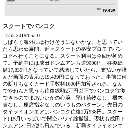
スクートでバンコク
17:55 2019/05/10
しばらく海外には行けそうにないかな。と思ってい
たら思わぬ展開。近々スクートの格安プロモでバン
コクへ行くことになる。スクート利用は今回が初め
て。予約中には成田ドンムアン片道9000円、往復総
額17,839円となっていて感激していたら、支払いが済
んだ画面の表示は19,439円になっておった。事前に何
の断りもなくカード手数料1600円加算される。なん
でやねんと思うも往復総額2万円以下でバンコク往復
できるのでまあいいかの心境。預け荷物なし、機内
食なし、座席指定なしのいつものパターン。先日の
タイライオンエアはバンコク往復2万938円。スクー
トは5月いっぱいで関空ハワイ線撤退。現状も成田ド
ンムアン1日2便も飛んでいる。新興タイライオンエ