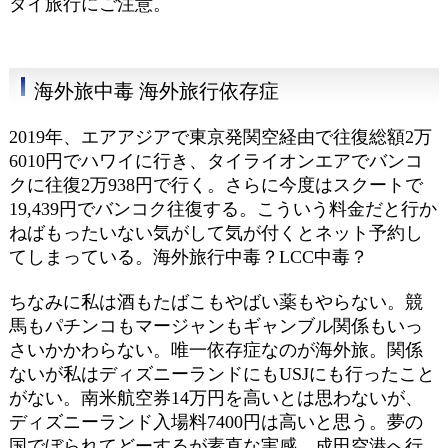
タイ旅行にご注意。
海外旅中毒 海外旅行依存症
2019年、エアアジアで東京発関空経由で往復総額2万
6010円でハワイに行き、タイライオンエアでバンコ
クに往復2万938円で行く。さらに今度はスクートで
19,439円でバンコク往復する。こういう料金だと行か
ねばもったいない気がして気が付くとネット予約し
てしまっている。海外旅行中毒？LCC中毒？
ちなみに私は酒もたばこもやばい薬もやらない。競
馬もパチンコもマージャンもギャンブル関係もいっ
さいかかわらない。唯一依存症なのが海外旅。関係
ないが私はディズニーランドにもUSJにも行ったこと
がない。南米航空券14万円を高いとは思わないが、
ディズニーランド入場料7400円は高いと思う。夢の
国でぼられてどーするが素直な実感。成田空港へ行