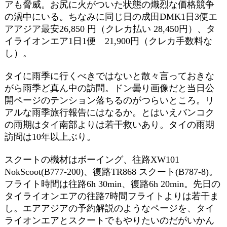
アも脅威。お尻に火がついた状態の熾烈な価格競争
の渦中にいる。ちなみに同じ日の成田DMK1日3便エ
アアジア最安26,850 円（クレカ払い 28,450円）、タ
イライオンエア1日1便 21,900円（クレカ手数料な
し）。
タイに雨季に行くべきではないと散々言っておきな
がら雨季ど真ん中の訪問。ドン曇り画像だと当日公
開ページのテンション落ちるのがつらいところ。リ
アルな雨季旅行報告にはなるか。とはいえバンコク
の雨期はタイ南部よりは若干救いあり。タイの雨期
訪問は10年以上ぶり。
スクートの機材はボーイング、往路XW101
NokScoot(B777-200)、復路TR868 スクート(B787-8)。
フライト時間は往路6h 30min、復路6h 20min。先日の
タイライオンエアの往路7時間フライトよりは若干ま
し。エアアジアの予約解説のようなページを、タイ
ライオンエアとスクートでもやりたいのだがいかん