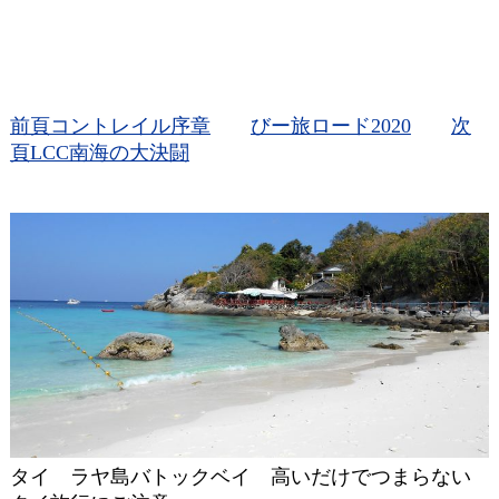
前頁コントレイル序章
びー旅ロード2020
次
頁LCC南海の大決闘
タイ ラヤ島バトックベイ 高いだけでつまらない