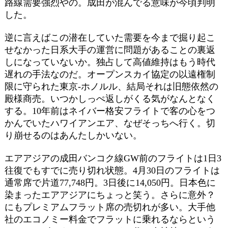
路線需要強烈やの。成田が混んでる意味が今頃判明
した。
逆に言えばこの潜在していた需要を今まで掘り起こ
せなかった日系大手の運営に問題があることの裏返
しになっていないか。独占して高値維持はもう時代
遅れの手法なのだ。オープンスカイ協定の以遠権制
限に守られた東京-ホノルル、結局それは旧態依然の
殿様商売。いつかしっぺ返しがくる気がなんとなく
する。10年前はネイバー格安フライトで客の心をつ
かんでいたハワイアンエア、なぜそっちへ行く。切
り崩せるのはあんたしかいない。
エアアジアの成田バンコク線GW前のフライトは1日3
往復でもすでに売り切れ状態。4月30日のフライトは
通常席で片道77,748円。3日後に14,050円。日本色に
染まったエアアジアにちょっと笑う。さらに意外？
にもプレミアムフラット席の売切れが多い。大手他
社のエコノミー料金でフラットに乗れるならという