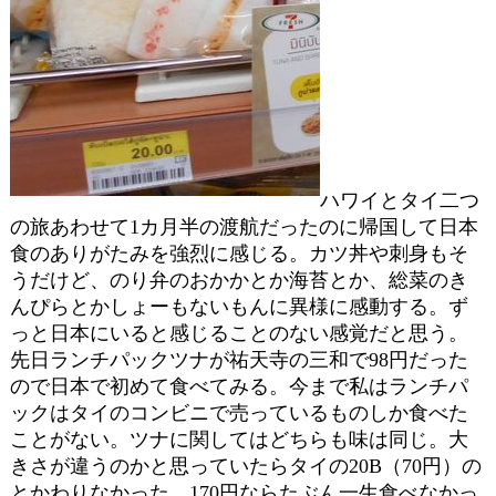
ハワイとタイ二つ
の旅あわせて1カ月半の渡航だったのに帰国して日本
食のありがたみを強烈に感じる。カツ丼や刺身もそ
うだけど、のり弁のおかかとか海苔とか、総菜のき
んぴらとかしょーもないもんに異様に感動する。ず
っと日本にいると感じることのない感覚だと思う。
先日ランチパックツナが祐天寺の三和で98円だった
ので日本で初めて食べてみる。今まで私はランチパ
ックはタイのコンビニで売っているものしか食べた
ことがない。ツナに関してはどちらも味は同じ。大
きさが違うのかと思っていたらタイの20B（70円）の
とかわりなかった。170円ならたぶん一生食べなかっ