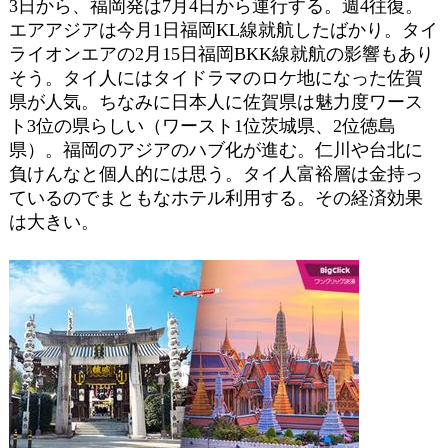
3日から、福岡発は7月4日から運行する。週4往復。
エアアジアは今月1日福岡KL線就航したばかり。タイ
ライオンエアの2月15日福岡BKK線就航の影響もあり
そう。タイ人にはタイドラマのロケ地になった佐賀
県が人気。ちなみに日本人に佐賀県は魅力度ワース
ト3位の県らしい（ワースト1位茨城県、2位徳島
県）。福岡のアジアのハブ化が進む。仁川や台北に
負けんなと個人的には思う。タイ人富裕層は金持っ
ているのでまともなホテル利用する。その経済効果
は大きい。