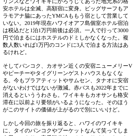
リンスなどワイキキにかろうじてあった地元系の格
安ホテルは全滅、高額宿に変身。ビッグサーフもア
ラモアナ脇にあったYMCAももう宿として営業して
いない。2019年現在ハワイオアフ島個室ホテル宿泊
は税込だと1泊1万円前後は必須。一人で行って3000
円で泊まるにはホステルのドミしかなくなった。複
数人数いれば1万円のコンドに3人で泊まる方法はあ
るけれど。
そしてバンコク、カオサン近くの安宿ニューメリーV
やピーチーやタイグリーンゲストハウスもなくな
る。今もプラアティットやサムセン、タナオに安宿
がないわけではないが激減。赤バスも2022年までに
消えるといううわさも。ワイキキもカオサンも格安
滞在に以前より要領がいるようになった。そのほう
がこのサイトの価値が上がるので別にいいけど。
しかし今回の旅を振り返ると、ハワイのワイキキ
に、タイのバンコクやプーケットなんて笑ってしま