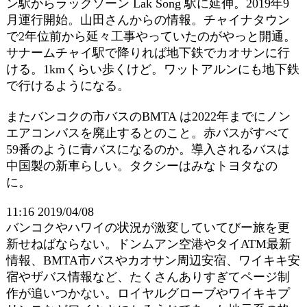
ン駅からラックソーン Lak Song 駅に延伸。2019年9
月運行開始。山田さんからの情報。チャイナタウン
で2年位前から延々工事やっていたのがやっと開通。
サナームチャイ駅で降りれば地下鉄でカオサンに行
ける。1kmくらい歩くけど。ワットアルンにも地下鉄
で行けるようになる。
またバンコクの市バスのBMTA は2022年までにノン
エアコンバスを廃止するとのこと。赤バスがすべて
59番のように青バスになるのか。導入されるバスは
中国製の新車らしい。タクシーはみなトヨタなの
に。
11:16 2019/04/08
バンコクやハワイの状況が激変していてびー旅を更
新せねばならない。ドンムアン空港やタイATM最新
情報、BMTA市バスやカオサン周辺安宿、ワイキキ安
宿やザバス情報など、たくさんありすぎてページ制
作が追いつかない。ロイヤルグローブやワイキキプ