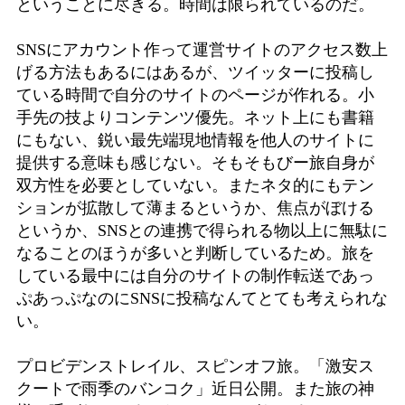
ということに尽きる。時間は限られているのだ。
SNSにアカウント作って運営サイトのアクセス数上
げる方法もあるにはあるが、ツイッターに投稿し
ている時間で自分のサイトのページが作れる。小
手先の技よりコンテンツ優先。ネット上にも書籍
にもない、鋭い最先端現地情報を他人のサイトに
提供する意味も感じない。そもそもびー旅自身が
双方性を必要としていない。またネタ的にもテン
ションが拡散して薄まるというか、焦点がぼける
というか、SNSとの連携で得られる物以上に無駄に
なることのほうが多いと判断しているため。旅を
している最中には自分のサイトの制作転送であっ
ぷあっぷなのにSNSに投稿なんてとても考えられな
い。
プロビデンストレイル、スピンオフ旅。「激安ス
クートで雨季のバンコク」近日公開。また旅の神