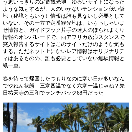
う思いっきりの定番観光地。ゆるいサイトになった
ような気もするが、人のいかないテンション低い僻
地（秘境ともいう）情報は誰も見ないし必要として
いない。その一方で定番観光地は、いらっしゃいま
せ情報と、ガイドブック片手の達人のぼられまくり
情報のオンパレードで、西アフリカ放浪スタンスで
突入報告するサイトはこのサイトだけのような気も
する。ただネット上にないレア情報はオリジナリテ
ィはあるものの、誰も必要としていない無駄情報と
紙一重。
春を待って帰国したつもりなのに寒い日が多いなん
でやねん状態。三寒四温でなく六寒一温じゃね？先
日祐天寺の三和でランチパック88円だった。