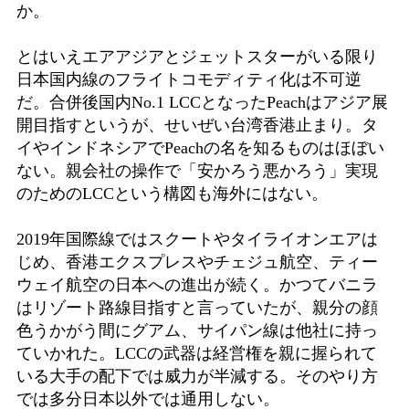
か。
とはいえエアアジアとジェットスターがいる限り
日本国内線のフライトコモディティ化は不可逆
だ。合併後国内No.1 LCCとなったPeachはアジア展
開目指すというが、せいぜい台湾香港止まり。タ
イやインドネシアでPeachの名を知るものはほぼい
ない。親会社の操作で「安かろう悪かろう」実現
のためのLCCという構図も海外にはない。
2019年国際線ではスクートやタイライオンエアは
じめ、香港エクスプレスやチェジュ航空、ティー
ウェイ航空の日本への進出が続く。かつてバニラ
はリゾート路線目指すと言っていたが、親分の顔
色うかがう間にグアム、サイパン線は他社に持っ
ていかれた。LCCの武器は経営権を親に握られて
いる大手の配下では威力が半減する。そのやり方
では多分日本以外では通用しない。