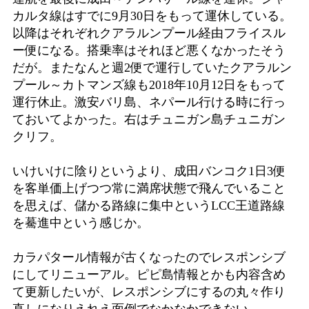
カルタ線はすでに9月30日をもって運休している。
以降はそれぞれクアラルンプール経由フライスル
ー便になる。搭乗率はそれほど悪くなかったそう
だが。またなんと週2便で運行していたクアラルン
プール～カトマンズ線も2018年10月12日をもって
運行休止。激安バリ島、ネパール行ける時に行っ
ておいてよかった。右はチュニガン島チュニガン
クリフ。
いけいけに陰りというより、成田バンコク1日3便
を客単価上げつつ常に満席状態で飛んでいること
を思えば、儲かる路線に集中というLCC王道路線
を驀進中という感じか。
カラパタール情報が古くなったのでレスポンシブ
にしてリニューアル。ピピ島情報とかも内容含め
て更新したいが、レスポンシブにするの丸々作り
直しになりえれえ面倒でなかなかできない。