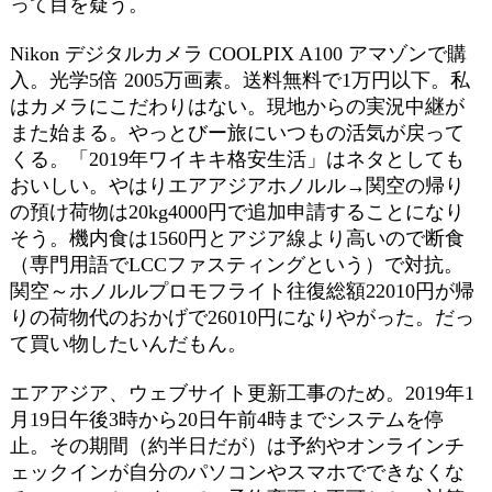
って目を疑う。
Nikon デジタルカメラ COOLPIX A100 アマゾンで購
入。光学5倍 2005万画素。送料無料で1万円以下。私
はカメラにこだわりはない。現地からの実況中継が
また始まる。やっとびー旅にいつもの活気が戻って
くる。「2019年ワイキキ格安生活」はネタとしても
おいしい。やはりエアアジアホノルル→関空の帰り
の預け荷物は20kg4000円で追加申請することになり
そう。機内食は1560円とアジア線より高いので断食
（専門用語でLCCファスティングという）で対抗。
関空～ホノルルプロモフライト往復総額22010円が帰
りの荷物代のおかげで26010円になりやがった。だっ
て買い物したいんだもん。
エアアジア、ウェブサイト更新工事のため。2019年1
月19日午後3時から20日午前4時までシステムを停
止。その期間（約半日だが）は予約やオンラインチ
ェックインが自分のパソコンやスマホでできなくな