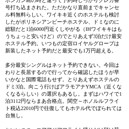
ボンガン島の時と違って予約時しっかりクレカ番
号打ち込まされた。ただかなり直前までキャンセ
ル料無料らしい。ワイキキ近くのホステルも検討
したがポリネシアンビーチホステル、ドミなのに
総額だと1泊6000円近くしやがる（IHワイキキはも
うちょっと安いけど）のでとりあえず3泊だけ最安
ホステル予約。いつもの定宿ロイヤルグローブは
新装したネット予約だと最安でも1万円超える。
多分最安シングルはネット予約できない。今回は
わりと長居するので行ってから確認したほうが早
いかなと国際電話もせず。とりあえずホステルの
ドミ3泊。向こう行けばアラモアナYMCA（近くな
くなるらしい）の選択もあるし。まずはハワイで1
泊3112円ならまあ合格点。関空～ホノルルフライ
ト税込22010円で往復してもホテル代でぼられては
台無し。