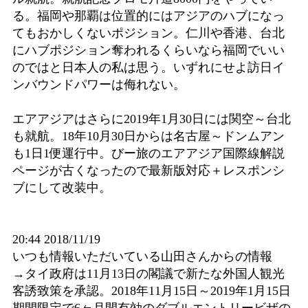
る。福岡や那覇は位置的にはアジアのハブになっ
てもおかしくないポジション。仁川や香港、台北
にハブポジション奪われるくらいなら福岡でいい
のではと日本人の私は思う。いずれにせよ訪日イ
ンバウンドパワーは侮れない。
エアアジアはさらに2019年1月30日には関空～台北
も就航。18年10月30日からは名古屋～ドンムアン
も1日1便運行中。びー旅のエアアジア国際線解説
ページが古くなったので最新版対応＋レスポンシ
ブにして改装中。
20:44 2018/11/19
いつも情報いただいている山田さんからの情報
→タイ政府は11月13日の閣議で新たな外国人観光
客誘致策を承認。2018年11月15日～2019年1月15日
期間限定で6ヶ月間有効のダブルエントリービザの