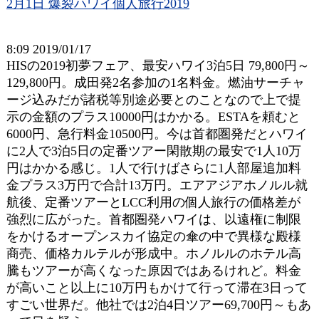
2月1日 爆裂ハワイ個人旅行2019
8:09 2019/01/17
HISの2019初夢フェア、最安ハワイ3泊5日 79,800円～
129,800円。成田発2名参加の1名料金。燃油サーチャ
ージ込みだが諸税等別途必要とのことなので上で提
示の金額のプラス10000円はかかる。ESTAを頼むと
6000円、急行料金10500円。今は首都圏発だとハワイ
に2人で3泊5日の定番ツアー閑散期の最安で1人10万
円はかかる感じ。1人で行けばさらに1人部屋追加料
金プラス3万円で合計13万円。エアアジアホノルル就
航後、定番ツアーとLCC利用の個人旅行の価格差が
強烈に広がった。首都圏発ハワイは、以遠権に制限
をかけるオープンスカイ協定の傘の中で異様な殿様
商売、価格カルテルが形成中。ホノルルのホテル高
騰もツアーが高くなった原因ではあるけれど。料金
が高いこと以上に10万円もかけて行って滞在3日って
すごい世界だ。他社では2泊4日ツアー69,700円～もあ