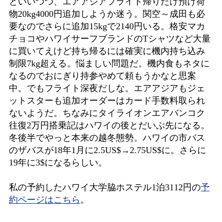
といいつつ、エアアジアフライト帰りだけ預け荷
物20kg4000円追加しようか迷う。関空～成田も必
要なのでさらに追加15kgで2140円いる。格安マカ
チョコやハワイサーフブランドのTシャツなど大量
に買いてえけど持ち帰るには確実に機内持ち込み
制限7kg超える。悩ましい問題だ。機内食もネタに
なるのでおにぎり持参やめて頼もうかなと思案
中。でもフライト深夜だしな。エアアジアもジェ
ットスターも追加オーダーはカード手数料取られ
ないようだ。ちなみにタイライオンエアバンコク
往復2万円搭乗記はハワイの後とだいぶ先になる。
冬後半でやっと本来の越冬態勢。ハワイの市バス
のザバスが18年1月に2.5US$→2.75US$に。さらに
19年に3$になるらしい。
私の予約したハワイ大学脇ホステル1泊3112円の
予
約ページはこちら
。