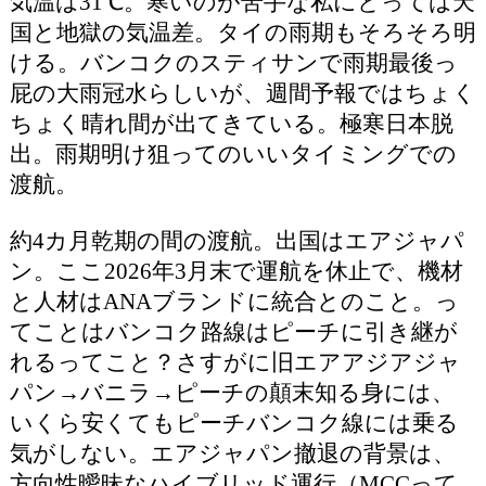
気温は31℃。寒いのが苦手な私にとっては天
国と地獄の気温差。タイの雨期もそろそろ明
ける。バンコクのスティサンで雨期最後っ
屁の大雨冠水らしいが、週間予報ではちょく
ちょく晴れ間が出てきている。極寒日本脱
出。雨期明け狙ってのいいタイミングでの
渡航。
約4カ月乾期の間の渡航。出国はエアジャパ
ン。ここ2026年3月末で運航を休止で、機材
と人材はANAブランドに統合とのこと。っ
てことはバンコク路線はピーチに引き継が
れるってこと？さすがに旧エアアジアジャ
パン→バニラ→ピーチの顛末知る身には、
いくら安くてもピーチバンコク線には乗る
気がしない。エアジャパン撤退の背景は、
方向性曖昧なハイブリッド運行（MCCって