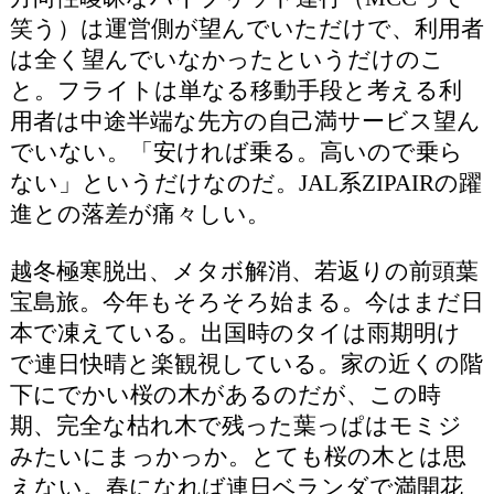
笑う）は運営側が望んでいただけで、利用者
は全く望んでいなかったというだけのこ
と。フライトは単なる移動手段と考える利
用者は中途半端な先方の自己満サービス望ん
でいない。「安ければ乗る。高いので乗ら
ない」というだけなのだ。JAL系ZIPAIRの躍
進との落差が痛々しい。
越冬極寒脱出、メタボ解消、若返りの前頭葉
宝島旅。今年もそろそろ始まる。今はまだ日
本で凍えている。出国時のタイは雨期明け
で連日快晴と楽観視している。家の近くの階
下にでかい桜の木があるのだが、この時
期、完全な枯れ木で残った葉っぱはモミジ
みたいにまっかっか。とても桜の木とは思
えない。春になれば連日ベランダで満開花