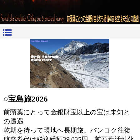
○宝島旅2026
前頭葉にとって金銀財宝以上の宝は未知と
の遭遇
乾期を待って現地へ長期旅。バンコク往復
航空券代は税込総額39,035円。前頭葉活性化