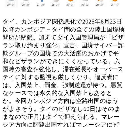
タイ、カンボジア関係悪化で2025年6月23日
以降カンボジア－タイ間の全ての陸上国境検
問所が閉鎖。加えてタイ入国管理局が「ビザ
ラン取り締まり強化」宣言。国境サイバー詐
欺グループの国境での大活躍のおかげで平
和なビザランができにくくなっている。入
国時の審査を強化し、滞在延長やオーバース
テイに対する監視も厳しくなり、違反者に
は、入国禁止、罰金、強制送還が待つ。悪質
なケースでは永久的な入国禁止もあると
か。今回カンボジア方向は空路出国のほう
がよさそう。タイのビザなし60日はそのま
まなので正月はタイで迎えられる。マレー
シア方向に陸路出国すればマレーシアにビ