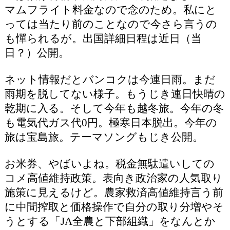
マムフライト料金なので念のため。私にと
っては当たり前のことなので今さら言うの
も憚られるが。出国詳細日程は近日（当
日？）公開。
ネット情報だとバンコクは今連日雨。まだ
雨期を脱してない様子。もうじき連日快晴の
乾期に入る。そして今年も越冬旅。今年の冬
も電気代ガス代0円。極寒日本脱出。今年の
旅は宝島旅。テーマソングもじき公開。
お米券、やばいよね。税金無駄遣いしての
コメ高値維持政策。表向き政治家の人気取り
施策に見えるけど。農家救済高値維持言う前
に中間搾取と価格操作で自分の取り分増やそ
うとする「JA全農と下部組織」をなんとか