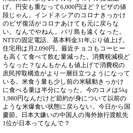
げ。円安も重なって6,000円ほど？ビザの値
段じゃん。インドネシアのコロナきっかけ
のビザ復活がコロナあけても元に戻らな
い。なんでやねん。バリ島も遠くなった。
NTTの固定電話、基本料金31年ぶり値上げ。
住宅用は月2,090円。最近チョコもコーヒー
も高くて食べて飲む量減った。消費税減税ど
うなった？なんもかんも値上げで消費税の
庶民搾取構造がより一層目立つようになって
いる。米食う量も少し前の米騒動きっかけ
に食べる量は半分になった。今のコメは5㎏
1,980円なんだけど節約が身について以前の
ような米爆食い状態に戻らない。今日から国
慶節。日本大嫌いの中国人の海外旅行渡航先
1位が日本ってなんで？