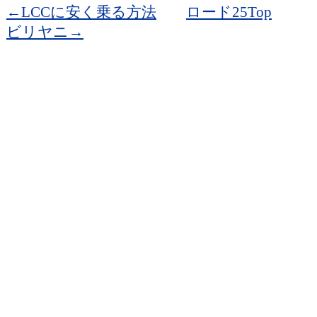
←LCCに安く乗る方法
ロード25Top
ビリヤニ→