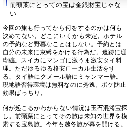
前頭葉にとっての宝は金銀財宝じゃな
い
今回の旅も行ってから何をするのかは何も
決めてない。どこにいくかも未定。ホテル
の予約など野暮なことはしない。予約とは
自分の未来に束縛をかける行為だ。遺跡に珊
瑚礁。スイカにマンゴに激うま激安タイ料
理。ただゆるゆる格安ローカル生活をす
る。タイ語にクメール語にミャンマー語。
現地語習得環境は無料なのに秀逸。ボケ防止
効果ばっちり。
何が起こるかわからない情況は玉石混淆宝探
し。前頭葉にとってその旅は未知の世界を模
索する宝島旅。今年も越冬旅が幕を開ける。