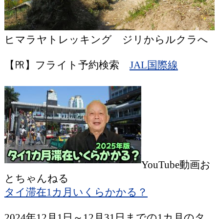
ヒマラヤトレッキング ジリからルクラへ
【㏚】フライト予約検索
JAL国際線
YouTube動画お
とちゃんねる
タイ滞在1カ月いくらかかる？
2024年12月1日～12月31日までの1カ月のタ