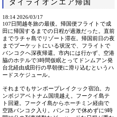
タイライオンエア帰国
18:14 2026/03/17
107日間越冬旅の最後。帰国便フライトで成
田に帰国するまでの日程が過激だった。直前
までラチャ島でリゾート滞在。帰国前日の夜
までプーケットにいる状況で、フライトで
バンコクへ深夜帰還。市内には行かず、空港
脇のホテルで3時間仮眠とってドンムアン発
台北経由成田行の早朝便に滑り込むというハ
ードスケジュール。
それまでもサンボープレイクック宿泊。カ
ンボジアベトナム国境越え。フークイ島テ
ト回避。フークイ島からホーチミン経由で
空路バンコク入り。バンコクで休めずに9時