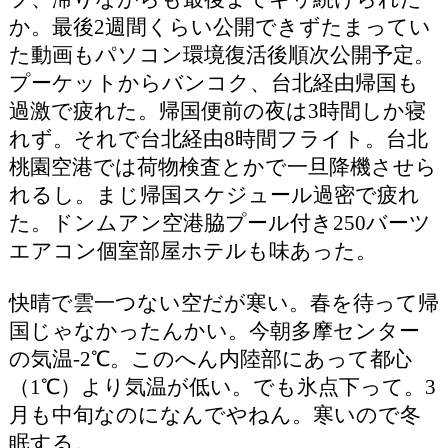
か。最後2週間くらい公開できずたまってい
た動画もパソコン環境復活後順次公開予定。
プーケットからバンコク、台北経由帰国も
過激で疲れた。帰国便前の夜は3時間しか寝
れず。それで台北経由8時間フライト。台北
桃園空港では荷物検査とかで一旦降機させら
れるし。まじ帰国スケジュール過密で疲れ
た。ドンムアン空港脇プール付き250バーツ
エアコン個室部屋ホテルも味あった。
快晴で雲一つない空だが寒い。春を待って帰
国じゃなかったんかい。今朝多摩センター
の気温-2℃。このへん内陸部にあって都心
（1℃）より気温が低い。でも氷点下って。3
月も中旬なのになんでやねん。寒いので冬
眠する。