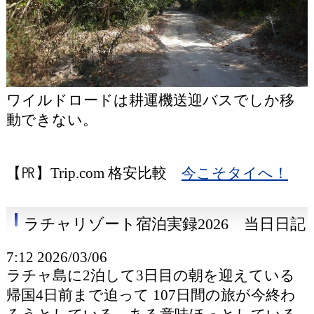
ワイルドロードは耕運機送迎バスでしか移
動できない。
【㏚】Trip.com 格安比較
今こそタイへ！
ラチャリゾート宿泊実録2026 当日日記
7:12 2026/03/06
ラチャ島に2泊して3日目の朝を迎えている
帰国4日前まで迫って 107日間の旅が今終わ