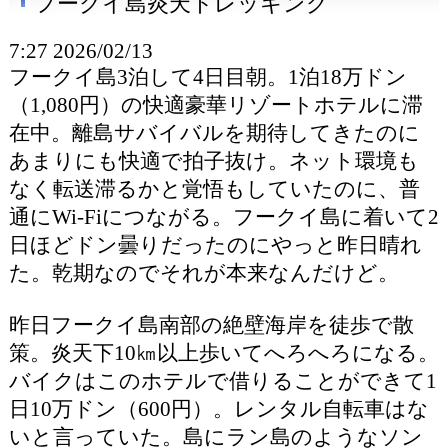
フークイ島炎天トレッキング
7:27 2026/02/13
フークイ島3泊して4日目朝。1泊18万ドン
（1,080円）の快適豪華リゾートホテルに滞
在中。離島サバイバルを期待してきたのに
あまりにも快適で拍子抜け。ネット環境も
なく転送滞るかと覚悟もしていたのに、普
通にWi-Fiにつながる。フークイ島に着いて2
日ほどドン曇りだったのにやっと昨日晴れ
た。乾期なのでそれが本来なんだけど。
昨日フークイ島南部の絶壁海岸を徒歩で散
策。炎天下10㎞以上歩いてへろへろになる。
バイクはこのホテルで借りることができて1
日10万ドン（600円）。レンタル自転車はな
いと言っていた。島にラン島のようなソン