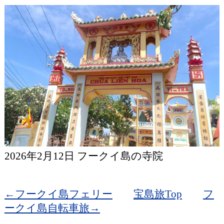
2026年2月12日 フークイ島の寺院
←フークイ島フェリー
宝島旅Top
フ
ークイ島自転車旅→