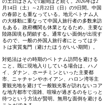
の土日はさんで1週間ほど続く。2026年は2
月14日（土）～2月22日（日）の9日間。中国
の春節とも重なっている。地元ベトナム人
の大移動に重なって中国人旅行者の多数来訪
もある。政府機関も休業となるため、主要な
陸路国境も閉鎖する。通常ない面倒が出現す
るので、一般の外国人旅行者にとってはテ
トは実質鬼門（避けたほうがいい期間）。
対処法はその時期のベトナム訪問を避ける
こと。既に現地入りしている場合は、ハノ
イ、ダナン、ホーチミンといった主要都
市、ニャチャンやホイアン、ハロン湾等主
要観光地を避けて一般観光客が訪れないコア
な地方都市で混雑、喧噪が過ぎるのをじっと
待つという方法が賢明。無用な面倒を避ける