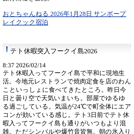
おとちゃんねる 2026年1月28日 サンボープ
レイクック宿泊
テト休暇突入フークイ島2026
8:37 2026/02/14
テト休暇入ってフークイ島で平和に現地生
活。今地元レストランで焼肉定食を店のわん
こといっしょに食べてきたところ。昨日今
日と曇り空で天気いまいち。部屋でゆるゆ
る過ごしている。気温が24℃で町全体にエア
コンが効いている感じ。テト3日前でテト休
暇入ってフークイ島も通りがいつもより混
雑。ただシンバルや爆竹音皆無。朝の氷入り