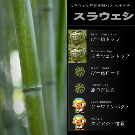
スラウェシ島長距離バス ペテペテ
b-tabi top page
びー旅トップ
Sulawesi top
スラウェシトップ
b-tabi road
びー旅ロード
Travel Log
旅ログ目次
Java Impact
ジャワインパクト
AirAsia
エアアジア情報