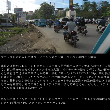
マカッサル市内からバスターミナルへ向かう道 ペテペテ車内から撮影
昨日とは別のフロントのおじさんにローカル長距離バスターミナルへの行き方を
く。宿の前から出なく2ブロック行った大通りでペテペテを拾って行く。私の宿か
らは直行はできず途中乗換えが必要。最初に乗ったペテペテに5,000Rp、乗り換
た後にも5,000Rp払ったが後半のほうが距離は5倍ほどあった。支払いの配分間違
った。最初のは2,000Rpでよかった。バスターミナルは空港への道の途中にある
じでかなり空港よりで市内からはペテペテ乗り換えて50分くらいだった。ペテペ
テの乗り換え接続は15秒だった。
ちなみに高そうなホテル前にたむろするタクシーにバスターミナルまでの値段を
いたら10万Rpとのことだった。ペテペテの10倍。