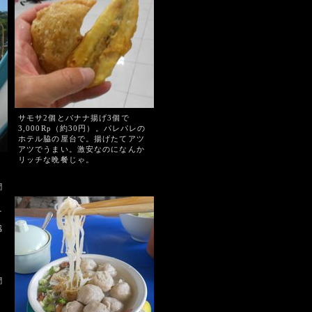
サモサ2個とバナナ揚げ3個で
3,000Rp（約30円）。パレパレの
ホテル脇の屋台で。揚げたてアツ
アツでうまい。激安なのになんか
リッチな晩餐じゃ。
聞
え
感
聞