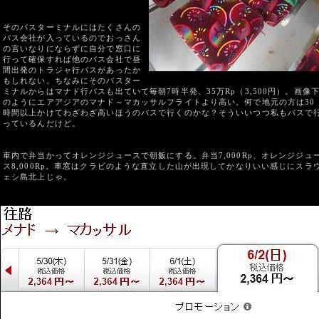
そのバスターミナルにはたくさんの
バス会社が入っているのでおっさん
の言いなりにならずに自分で窓口に
行って確保すれば他のバス会社で昼
間出発のトラジャ行バスがあったか
もしれない。ちなみにそのバスター
ミナルからはマナド行バスも出ていて毎朝7時半発、35万Rp（3,500円）。画像
のようにエアアジアのマナド～マカッサルフライトより高い。何で地元の方は30
時間以上かけてわざわざ高いほうのバスで行くのかな？そういいつつ私もバスで
っているんだけど。
車内で弁当かってオレンジジュースで朝飯にする。弁当7,000Rp、オレンジジュ
ス8,000Rp。車窓はクラビのような直立した山が出現してかなりいい感じにスラ
ェシ島北上じゃ。