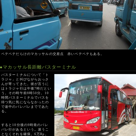
ペテペテだらけのマカッサルの交差点 赤いペテペテもある。
●マカッサル長距離バスターミナル
バスターミナルについて「ト
ラジャ」と叫びながらおっさ
んが寄ってきた。彼が言うに
はトラジャ行は午後7時だとい
う。その時午前8時50分。10
時間バスターミナルでバスを
待つ気に気にならなかったの
で途中のパレパレまでであた
る。
すると10分後の9時発のパレ
パレ行があるという。迷うこ
となくそれを確保。6万Rp。