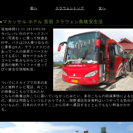
前へ
スラウェシトップ
次へ
●マカッサル ホテル 安宿 スラウェシ島格安生活
現地時間11:11 2013/05/30
今パレパレ行のデラックスバ
ス（写真右）に乗って快適走
行中。バスは20人乗り位なの
に乗客は6人。デラックスだけ
あって一人の座席スペースが
とても広い。朝サークルKで
コーヒー飲みながらコンビニ
提供の無料ワイファイ使って
びー旅当日情報転送。
ついでにスカイプで日本の友
人と無料テレビ電話。向こう
の画像はこちらで見れたが、
こちらの画像は向こうに届いていなかったみたい。多分こちらの回線事情による
の。通話は問題なくいつもどおりできた。国際通話完全無料はいつやっても気分
いいもんだ。日本のスマホでここから日本へ通話するととんでもない料金がかか
る。