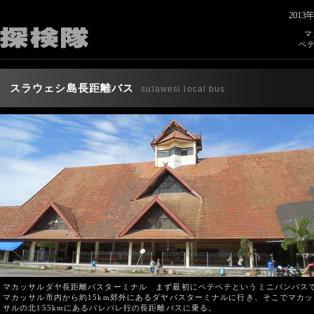
201
マ
ペ
スラウェシ島長距離バス
sulawesi local bus
マカッサルダヤ長距離バスターミナル まず最初にペテペテというミニバンバス
マカッサル市内から約15km郊外にあるダヤバスターミナルに行き、そこでマカッ
サルの北155kmにあるパレパレ行の長距離バスに乗る。