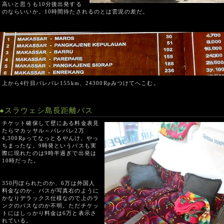
高いと思うも10分後出発する
のならいいか。10時間待たされるのとは雲泥の差だ。
上から4行目パレパレ155km、24300Rpみつけてへこむ。
●スラウェシ島長距離バス
チケット確保して壁にある料金表見
たらマカッサル～パレパレ2万
4,300Rpってなっとるやんけ。やっ
ちまったな。9時発というバスも実
際に現れたのは9時半過ぎで出発は
10時だった。
350円ぼられたのか、6万は外国人
料金なのか、バスが写真右のように
かなりデラックス仕様なので上のラ
ンクのバスなのか不明。ただチケッ
トにはしっかり料金は6万と表示さ
れている。