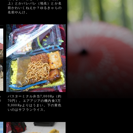
上）とかパレパレ（地名）とか名
前かわいくねえか？ゆるきゃらの
名前やんけ。
も
バスターミナル弁当7,000Rp（約
の
70円）。エアアジアの機内食3万
9,000Rpよりはうまい。下の黄色
いのはサフランライス。