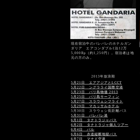
現在宿泊中のパレパレのホテルガン
ダリア エアコンダブル1泊12万
5,000Rp（約1,250円）。宿泊者は地
元の方のみ。
2013年放浪期
5月21日 エアアジアとLCCT
5月22日 ングラライ国際空港
5月23日 バリ島物価 2013
5月25日 バリ島サーフィン
5月27日 スラウェシフライト
5月29日 マカッサルホテル
5月30日 スラウェシ長距離バス
5月31日 パレパレ港
6月1日 タナトラジャバス
6月2日 タナトラジャ個人ツアー
6月4日 パル
6月6日 赤道縦断地獄バス
6月7日 マナド空港