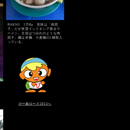
BAKSO 1万Rp 意味は「肉団
子」だが実質インドネシア屋台ラ
ーメン。主役はつみれのような肉
団子。麺は米麺、小麦麺の2種類入
っている。
びー旅ロード2013へ