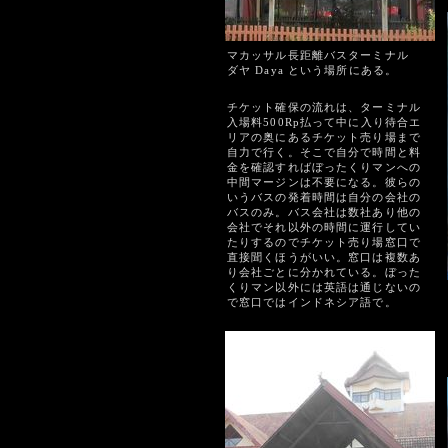
マカッサル長距離バスターミナル
ダヤ Daya という場所にある。
チケット確保の流れは、ターミナル
入場料500Rp払って中に入り待合エ
リアの奥にあるチケット売り場まで
自力で行く。そこで自分で時間と料
金を確認すればぼったくりマンへの
中間マージンは不要になる。彼らの
いうバスの発着時間は自分の会社の
バスのみ。バス会社は数社あり他の
会社でそれ以外の時間に運行してい
たりするのでチケット売り場窓口で
直接聞くほうがいい。窓口は複数あ
り会社ごとに分かれている。ぼった
くりマン以外には英語は通じないの
で窓口ではインドネシア語で。