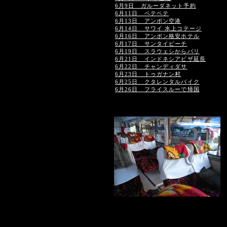
6月9日 ガルーダネット予約
6月11日 ペテペテ
6月13日 アンボン空港
6月14日 サワイ 水上コテージ
6月16日 アンボン格安ホテル
6月17日 サンタイビーチ
6月19日 スラウェシからバリ
6月21日 インドネシアビザ延長
6月22日 チャンディダサ
6月23日 トゥガナン村
6月25日 クタレンタルバイク
6月26日 フライスルーで帰国