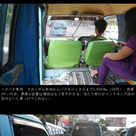
ペテペテ車内 マカッサル市内からバスターミナルまで5,000Rp（50円）。所要
40～50分。乗換が必要な場合はもう若干かかる。当たり前だがインドネシア語が
話せないと乗っけてくれない。