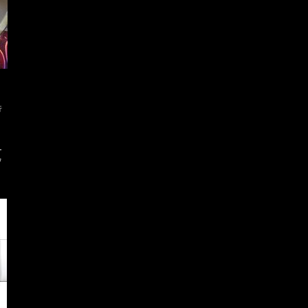
下
行
ー
ウ