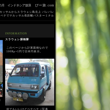
3年5月 インドネシア放浪
びー旅.com
カッサルからスラウェシ島北上 パレパレ
テペテでマカッサル長距離バスターミナル
INFORMATION
スラウェシ探検隊
このページから計算面倒なので
100Rp=1円で日本円表示。
で
何でもいいけどペテペテ（写真