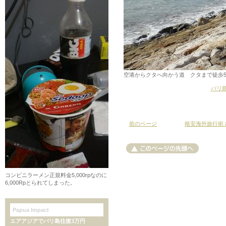
空港からクタへ向かう道 クタまで徒歩
バリ島
前のページ
格安海外旅行術
コンビニラーメン正規料金5,000rpなのに
6,000Rpとられてしまった。
Papua Impact
エアアジアでバリ島往復3万円