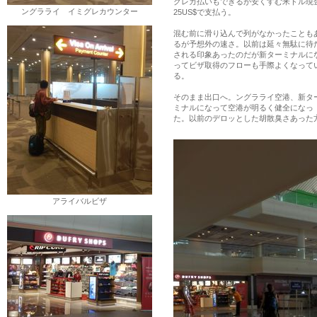
クレカ払いもできるが安くすむ米ドル現
ングラライ イミグレカウンター
25US$で支払う。
混む前に滑り込んで列がなかったことも
るが予想外の速さ。以前は延々無駄に待
される印象あったのだが新ターミナルに
ってビザ取得のフローも手際よくなって
る。
そのまま出口へ。ングラライ空港、新タ
ミナルになって空港が明るく健全になっ
た。以前のデロッとした胡散臭さあった
アライバルビザ