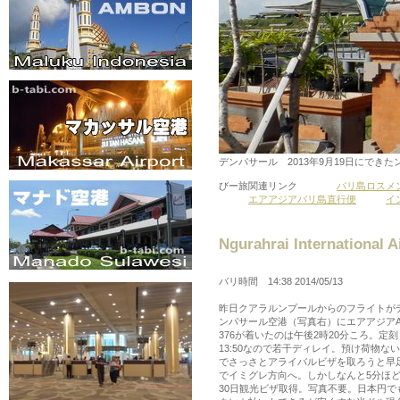
デンパサール 2013年9月19日にで
びー旅関連リンク
バリ島ロスメ
エアアジアバリ島直行便
イ
Ngurahrai Internation
バリ時間 14:38 2014/05/13
昨日クアラルンプールからのフライトが
ンパサール空港（写真右）にエアアジアA
376が着いたのは午後2時20分ころ。定刻
13:50なので若干ディレイ。預け荷物な
でさっさとアライバルビザを取ろうと早
でイミグレ方向へ。しかしなんと5分ほ
30日観光ビザ取得。写真不要。日本円で