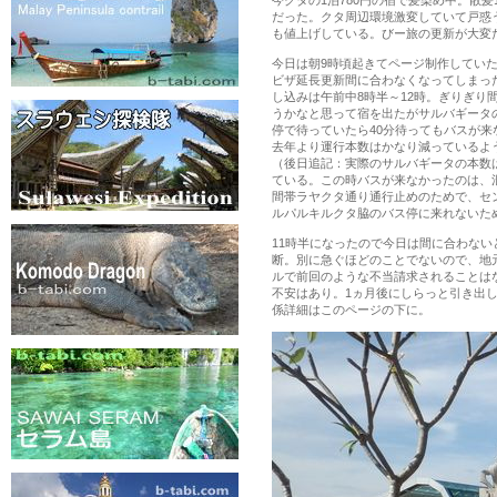
今クタの1泊780円の宿で髪染め中。散髪1
だった。クタ周辺環境激変していて戸惑
も値上げしている。びー旅の更新が大変
今日は朝9時頃起きてページ制作してい
ビザ延長更新間に合わなくなってしまっ
し込みは午前中8時半～12時。ぎりぎり
うかなと思って宿を出たがサルバギータ
停で待っていたら40分待ってもバスが来
去年より運行本数はかなり減っているよ
（後日追記：実際のサルバギータの本数
ている。この時バスが来なかったのは、
間帯ラヤクタ通り通行止めのためで、セ
ルパルキルクタ脇のバス停に来れないた
11時半になったので今日は間に合わない
断。別に急ぐほどのことでないので、地
ルで前回のような不当請求されることはな
不安はあり。1ヵ月後にしらっと引き出
係詳細はこのページの下に。