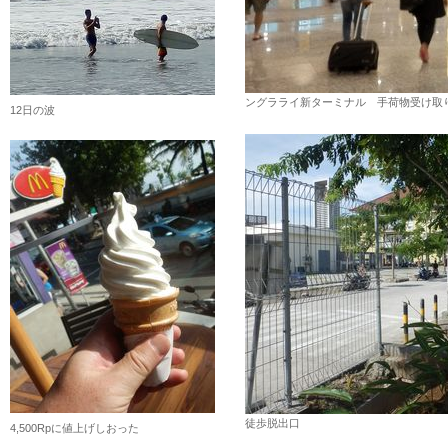
ングラライ新ターミナル 手荷物受け取
12日の波
徒歩脱出口 サ
4,500Rpに値上げしおった