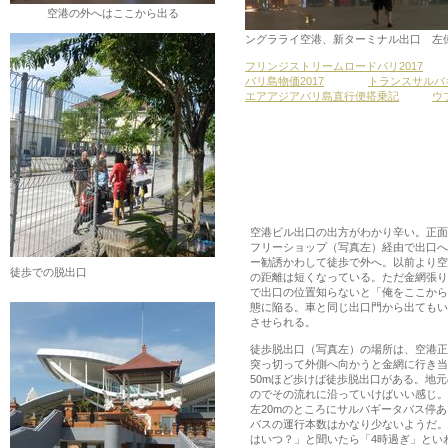
空港の外へはここから出る
ングラライ空港、新ターミナル出口 左
フリンジストリームロードバリ2017
バリ島物価2017
トランスサルバ
エアアジアバリ島直行便搭乗記
ウ
空港ビル出口の出方がわかり辛い。正面
フリーショップ（写真左）経由で出口へ
ー勧誘かわして徒歩で外へ。以前より空
徒歩での脱出口
の距離は短くなっている。ただ金網張り
で出口の位置知らないと「俺をここから
態に陥る。車と同じ出口門から出てもい
させられる。
徒歩脱出口（写真左）の場所は、空港正
突っ切って外側へ向かうと金網に行き当
50mほど歩けば徒歩脱出口がある。地
のでその流れに沿っていけばいい感じ。
左20mのところにサルバギータバス停
バスの運行本数はかなり少ないようだ。
はいつ？」と聞いたら「4時過ぎ」とい