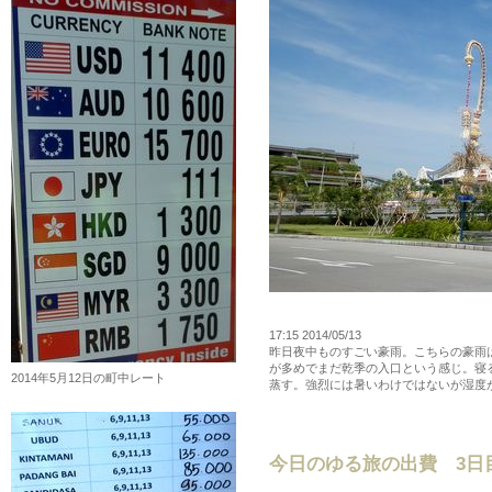
17:15 2014/05/13
昨日夜中ものすごい豪雨。こちらの豪雨
が多めでまだ乾季の入口という感じ。寝
2014年5月12日の町中レート
蒸す。強烈には暑いわけではないが湿度
今日のゆる旅の出費 3日