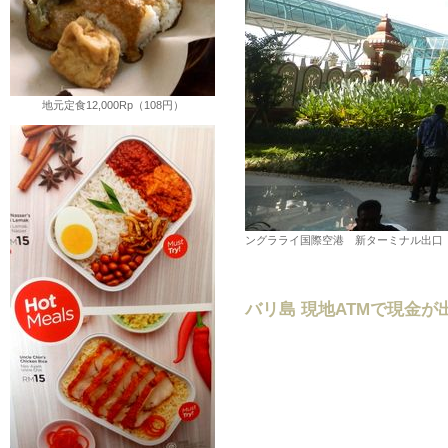
地元定食12,000Rp（108円）
ングラライ国際空港 新ターミナル出口 2
バリ島 現地ATMで現金が