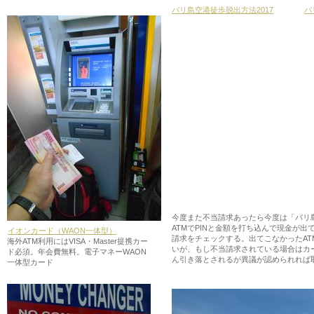
バリ島空港徒歩脱出方法2017
バ
今度また不当請求あったら今度は「バリ
ATMでPINと金額を打ち込んで現金が
イオンカード（WAON一体型）
請求をチェックする。出てこなかったA
海外ATM利用にはVISA・Master提携カー
いが、もし不当請求されている場合はカ
ド必須。年会費無料。電子マネーWAON
ん引き落とされるが異議が認められれば
一体型カード