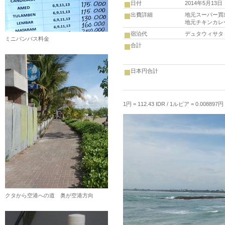
日付
2014年5月1
出費詳細
地元スーパー買出
地元チキンカレ
宿泊代
デュタウィサタ 8
ミニバンバス料金
合計
日本円合計
1円 = 112.43 IDR / 1ルピア = 0.008897円 (
クタから空港への道 奥が空港方向