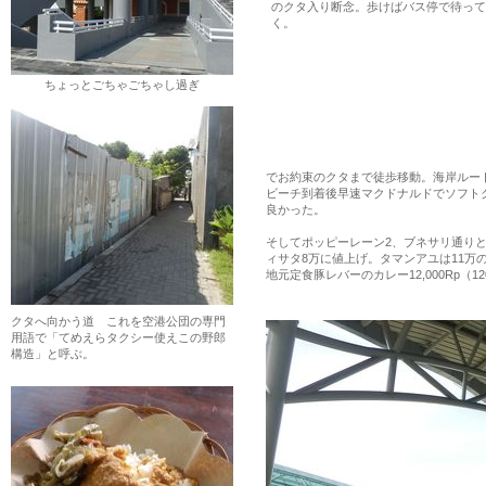
のクタ入り断念。歩けばバス停で待って
く。
ちょっとごちゃごちゃし過ぎ
でお約束のクタまで徒歩移動。海岸ルー
ビーチ到着後早速マクドナルドでソフトクリ
良かった。
そしてポッピーレーン2、ブネサリ通りと
ィサタ8万に値上げ。タマンアユは11万
地元定食豚レバーのカレー12,000Rp（
クタへ向かう道 これを空港公団の専門
用語で「てめえらタクシー使えこの野郎
構造」と呼ぶ。