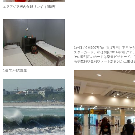
エアアジア機内食15リンギ（450円）
1台目で2回100万Rp（約1万円）下
スターカード。私は前回2014年3月ク
その時利用のカードは楽天ビザカード。
も手数料や金利やレート加算分が上乗せ
1泊720円の部屋