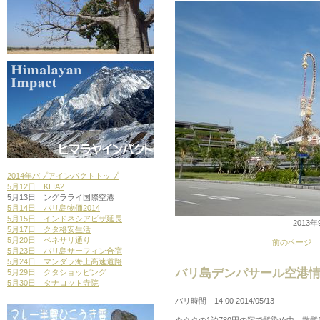
2014年パプアインパクトトップ
5月12日 KLIA2
5月13日 ングラライ国際空港
5月14日 バリ島物価2014
5月15日 インドネシアビザ延長
201
5月17日 クタ格安生活
5月20日 ベネサリ通り
前のページ
5月23日 バリ島サーフィン合宿
5月24日 マンダラ海上高速道路
バリ島デンパサール空港情報
5月29日 クタショッピング
5月30日 タナロット寺院
バリ時間 14:00 2014/05/13