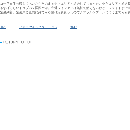
コーラを半分残しておいたがそのままセキュリティ通過してしまった。セキュリティ通過
るすばらしいトリブバン国際空港。空港ワイファイは無料で使えないけど。フライトまで1
空港到着。空港来る直前に絆でから揚げ定食食ったのでクアラルンプールにつくまで何も
戻る
ヒマラヤインパクトトップ
進む