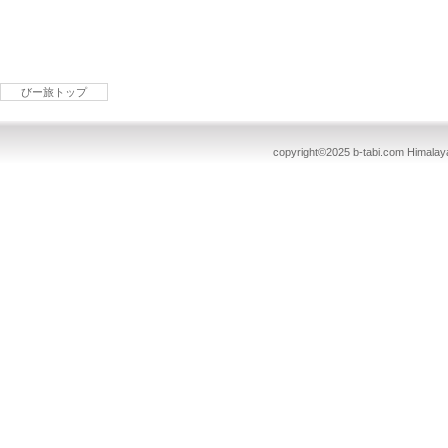
びー旅トップ
copyright©2025 b-tabi.com Himalayan