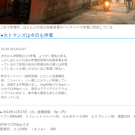
これで停電中。ほとんどの店が自家発電やバッテリーで停電に対抗している
●カトマンズは今日も停電
20:39 2013/11/27
夕方から2時間ほどの停電。ようやく電気が戻る。
しかしほとんどの店が停電対策用の自家発電を持
っているので安宿の自分の部屋以外の通りは停電
していることを感じさせないほど普通に明るい。
昨日ランドリー（有料洗濯）にだした洗濯物回
収。こりゃいい。いい感じにカラッと乾燥してい
る。洗濯する手間省けるし。1kg50Rpで2.5kgだっ
たので125Rpだった。明日エアアジアでクアラル
ンプールに向かう。食中毒も風邪も何とか回復に
向かっている。
● 2013年11月27日（火）旅費総額 Rp（円）
ペプシ500ml65 トイレットペーパー15 カルボナーラ360 エスプレッソ90 散髪150 カ
ATMで1万Rpおろず
部屋代 エコ2000 （タメル） 500