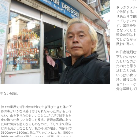
さっきタメル
で散髪する。1
リあたりで散
ってしまいつ
ず。出国を明
となってしま
髪染め剤はト
でしかなかっ
微妙に寒い。
昨日夜強烈な
下りたのをい
たせいなのか
たのだと思う
込むこと8回
いっぱい食っ
浄。最後に食
ョコレートケ
分は嘔吐して
年ない経験。
神々の世界で1日1食の粗食で生き延びてきた体に下
界の毒がいきなり受け付けられなかったのかもしれ
ない。山を下りたのをいいことにガツガツ日本食を
食い漁った卑しい自分にも反省。普通は高所に上っ
た時に気持ち悪くなるものなのに、下りて来て寝込
むのもおかしなことだ。私の今回の場合、3泊4日で
5300mから1300mに急に下りたことになる。5000m
地域には10日ほど滞在している。逆高山病ってある