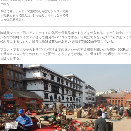
のかな。
加えて寒いナムチェで無理やり浴びたシャワーで風
邪症状もあって踏んだりけったり。今日になって何
とか元気取り戻す。
旅雑貨ショップ用にアンモナイトの化石や骨董品ポットなどを仕入れる。また午前中にエ
ンを宿の無料ワイファイ使って自分のパソコンでする。印刷はできないがいつものように
代わりにするつもり。帰りは旅雑貨商品があるので預け荷物20kg申請している。
フロントでタメルからトリブバン空港までのタクシーの料金相場を聞いたら400～500Rp
で帰り市バスで行くのはちょっと面倒。どうしようか検討中。帰り1日でも暖かいクアラル
とほっとする。