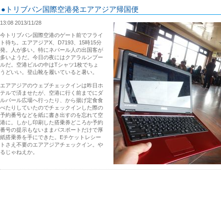
●トリブバン国際空港発エアアジア帰国便
13:08 2013/11/28
今トリブバン国際空港のゲート前でフライ
ト待ち。エアアジアX、D7193、15時15分
発。人が多い。特にネパール人の出国客が
多いようだ。今日の夜にはクアラルンプー
ルだ。空港ビルの中はTシャツ1枚でちょ
うどいい。登山靴を履いていると暑い。
エアアジアのウェブチェックインは昨日ホ
テルで済ませたが、空港に行く前までにダ
ルバール広場へ行ったり、から揚げ定食食
べたりしていたのでチェックインした際の
予約番号などを紙に書き出すのを忘れて空
港に。しかし印刷した搭乗券どころか予約
番号の提示もないままパスポートだけで厚
紙搭乗券を手にできた。Eチケットレシー
トさえ不要のエアアジアチェックイン。や
るじゃねえか。