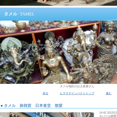
タメル
TAMEL
タメル地区のお土産屋さん
戻る
ヒマラヤインパクトトップ
進む
● タメル 旅雑貨 日本食堂 散髪
14:42 2013/1
ネパール時間