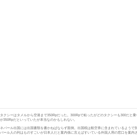
タクシーはタメルから空港まで350Rpだった。300Rpで粘ったがどのタクシーも300だ
が350Rpだといっていたが本当なのかもしれない。
ネパール出国には出国書類を書かねばならず面倒。出国税は航空券に含まれているようで
パール人の列はものすごいが日本人だと案内係に言えばすいている外国人用の窓口を案内