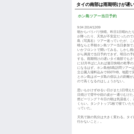
タイの南部は雨期明けが遅
ホン島ツアー当日予約
9:04 2014/12/09
朝からバリバリ快晴。昨日1日晴れた
が降ったり、天気が不安定だったので
島（写真右）ツアー迷っていたが、こ
晴ならと早朝ホン島ツアー当日参加で
いかフロントで聞いてみる。しかし残
がら満員で当日予約できず。明日の予
する。雨期明けの遅いタイ南部でもさ
に12月半ばに入れば連日快晴の乾季の
になるはず。ホン島他5島訪問ツアー
立公園入場料込みで650THB。地図で
とホン島はポーダ島の倍以上の距離が
ので高くなるのはしょうがない。
思いもかけずゆるい日がまた1日増え
日焼けで背中や顔の皮が一通りむけた
然ピーリング？今日の朝は気温低く、2
くらい。タンクトップ1枚で寝ていた
っていた。
天気で旅の気分は大きく変わる。タイ
行かないこと」。