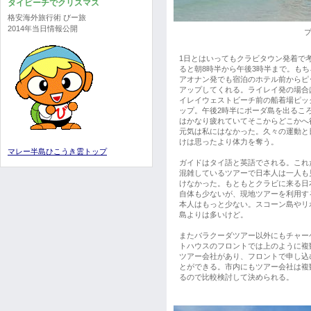
タイビーチでクリスマス
格安海外旅行術 びー旅
2014年当日情報公開
1日とはいってもクラビタウン発着で
ると朝8時半から午後3時半まで。もち
アオナン発でも宿泊のホテル前からピ
アップしてくれる。ライレイ発の場合
イレイウェストビーチ前の船着場ピッ
ップ。午後2時半にポーダ島を出るこ
はかなり疲れていてそこからどこかへ
元気は私にはなかった。久々の運動と
けは思ったより体力を奪う。
マレー半島ひこうき雲トップ
ガイドはタイ語と英語でされる。これ
混雑しているツアーで日本人は一人も
けなかった。もともとクラビに来る日
自体も少ないが、現地ツアーを利用す
本人はもっと少ない。スコーン島やリ
島よりは多いけど。
またバラクーダツアー以外にもチャー
トハウスのフロントでは上のように複
ツアー会社があり、フロントで申し込
とができる。市内にもツアー会社は複
るので比較検討して決められる。