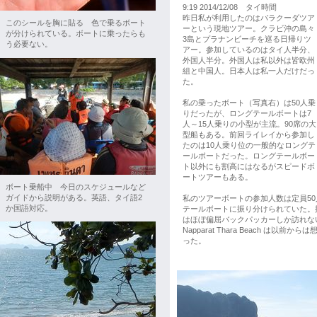
9:19 2014/12/08 タイ時間
昨日私が利用したのはバラクーダツア
このシールを胸に貼る 色で乗るボート
ーという現地ツアー。クラビ沖の島々
が分けられている。ボートに乗ったらも
3島とプラナンビーチを巡る日帰りツ
う必要ない。
アー。参加しているのはタイ人半分、
外国人半分。外国人は私以外は皆欧州
組と中国人。日本人は私一人だけだっ
た。
私の乗ったボート（写真右）は50人乗
りだったが、ロングテールボートは7
人～15人乗りの小型が主流。90席の大
型船もある。前回ライレイから参加し
たのは10人乗り位の一般的なロングテ
ールボートだった。ロングテールボー
ト以外にも割高にはなるがスピードボ
ートツアーもある。
ボート乗船中 今日のスケジュールなど
ガイドから説明がある。英語、タイ語2
私のツアーボートの参加人数は定員5
か国語対応。
テールボートに振り分けられていた。
はほぼ偏屈バックパッカーしか訪れな
Napparat Thara Beach
った。