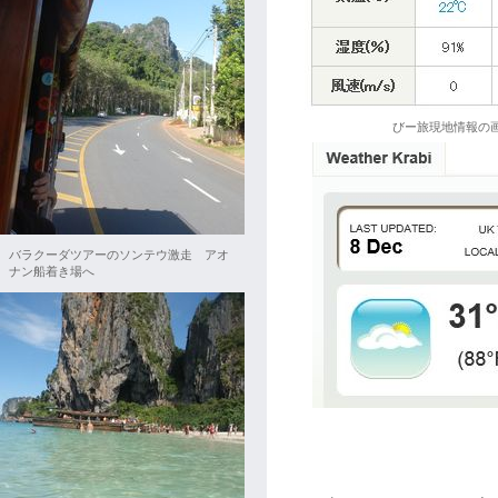
びー旅現地情報の
バラクーダツアーのソンテウ激走 アオ
ナン船着き場へ