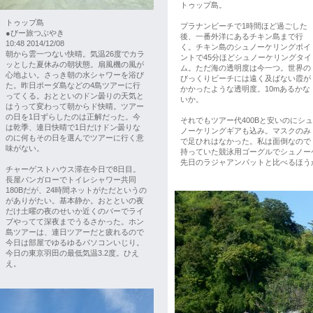
トゥップ島。
トゥップ島
プラナンビーチで1時間ほど過ごした
●びー旅つぶやき
後、一番外洋にあるチキン島まで行
10:48 2014/12/08
く。チキン島のシュノーケリングポイ
朝から雲一つない快晴。気温26度でカラ
ントで45分ほどシュノーケリングタイ
ッとした夏休みの朝状態。扇風機の風が
ム。ただ海の透明度は今一つ。世界の
心地よい。さっき朝の水シャワーを浴び
びっくりビーチには遠く及ばない霞が
た。昨日ポーダ島などの4島ツアーに行
かかったような透明度。10mあるかな
ってくる。おとといのドン曇りの天気と
いか。
はうって変わって朝からド快晴。ツアー
の日を1日ずらしたのは正解だった。今
それでもツアー代400Bと安いのにシュ
は乾季、連日快晴で1日だけドン曇りな
ノーケリングギアも込み。マスクのみ
のに何もその日を選んでツアーに行く意
で足ひれはなかった。私は面倒なので
味がない。
持っていた競泳用ゴーグルでシュノー
先日のラジャアンパットと比べるほう
チャーゲストハウス滞在今日で8日目。
長屋バンガローでトイレシャワー共同
180Bだが、24時間ネットがただというの
がありがたい。基本静か。おとといの夜
だけ土曜の夜のせいか近くのバーでライ
ブやってて深夜までうるさかった。ホン
島ツアーは、連日ツアーだと疲れるので
今日は部屋でゆるゆるパソコンいじり。
今日の東京羽田の最低気温3.2度。ひえ
え。