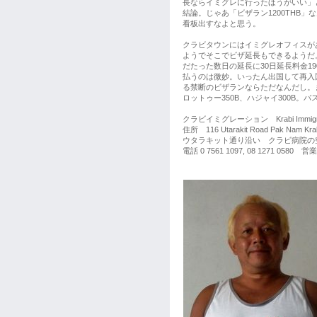
長ならイミグレに行ったほうがいい」
結論。じゃあ「ビザラン1200THB」
看板出すなよと思う。
クラビタウンにはイミグレオフィスが
ようでそこでビザ延長もできるようだ
だたった数日の延長に30日延長料金190
払うのは微妙。いったん出国して再入
る禁断のビザランならただなんだし。
ロットゥー350B、ハジャイ300B
クラビイミグレーション Krabi Immigrati
住所 116 Utarakit Road Pak Nam Krab
ウタラキット通り沿い クラビ病院の空
電話 0 7561 1097, 08 1271 0580 営