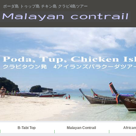
ポーダ島 トゥップ島 チキン島 クラビ4島ツアー
B-Tabi Top
Malayan Contrail
African