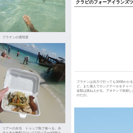
クラビのフォーアイランズ
プラナンの透明度
プラナンは自力で行っても300Bかか
ど。また個人でロングテールをチャー
金額は跳ね上がる。アオナンで依頼した
のだが。
ツアーの弁当 トゥップ島で食べる。弁
当と水が無料でついて1日ツアー400Bは