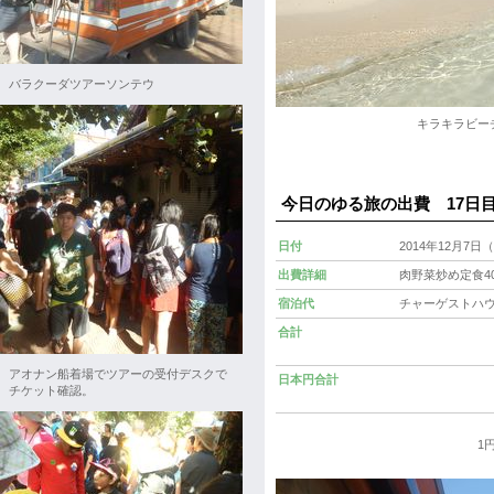
バラクーダツアーソンテウ
キラキラビー
今日のゆる旅の出費 1
日付
2014年12月7
出費詳細
肉野菜炒め定食4
宿泊代
チャーゲストハウス
合計
アオナン船着場でツアーの受付デスクで
日本円合計
チケット確認。
1円