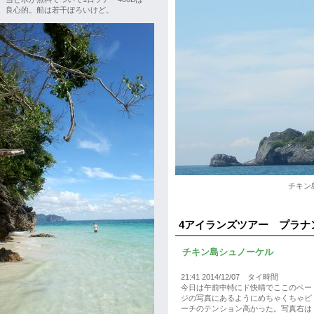
良心的。船は若干ぼろいけど。
チキン
4アイランズツアー プラナ
チキン島シュノーケル
21:41 2014/12/07 タイ時間
今日は午前中特にド快晴でここのペー
ジの写真にあるようにめちゃくちゃビ
ーチのテンション高かった。写真右は