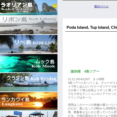
前のページ
Poda Island, Tup Island, C
激快晴 4島ツアー
21:11 2014/12/07 タイ時間
4島ツアーに行ってくる。チャーゲス
トで申し込んだバラクーダツアーで弁当
人が多くて海も以前よりずっと濁って
でも十分なテンションのツアーだった
ケリングは今一つ。
昼間はこのページの画像の通りバリバ
のだが、夜になって19時から1時間半
雨。晩飯食えないかと思っていたら思
がる。今地元屋台のカウカームー50B