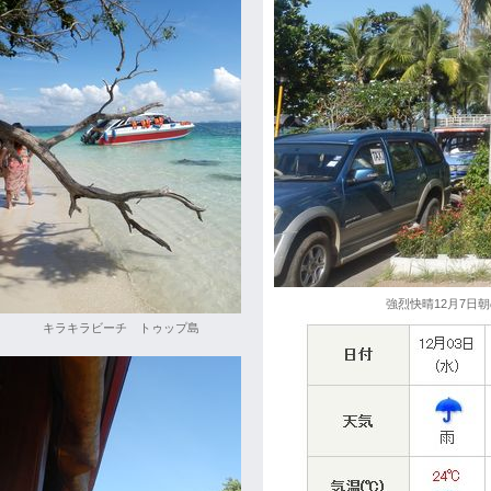
強烈快晴12月7日
キラキラビーチ トゥップ島