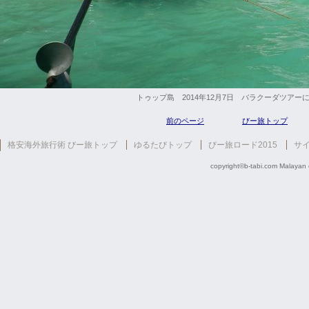
トゥップ島 2014年12月7日 バラクーダツア
前のページ
びー旅トップ
格安海外旅行術 びー旅トップ
ゆるたびトップ
びー旅ロード2015
サ
copyright©b-tabi.com Malayan co