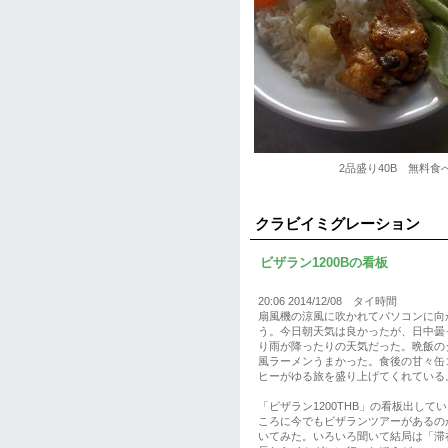
2品盛り40B 無料
クラビイミグレーション
ビザラン1200Bの看板
20:06 2014/12/08 タイ時間
扇風機の涼風に吹かれてパソコンに向
う。今日朝天気は良かったが、日中曇
り雨が降ったりの天気だった。晩飯の
風ラーメンうまかった。食後の甘々缶
ヒーがゆる旅を盛り上げてくれている
「ビザラン1200THB」の看板出して
ころに今でもビザランツアーがあるの
いてみた。いろいろ聞いて結局は「滞