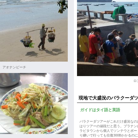
アオナンビーチ
ロ
現地で大盛況のバラクーダ
ガイドはタイ語と英語
バラクーダツアーがこれだけ盛況なの
はりツアーの値段だと思う。プラナン
ラビタウンから個人でソンテウとボー
り継いで行っても往復300Bかかるのに