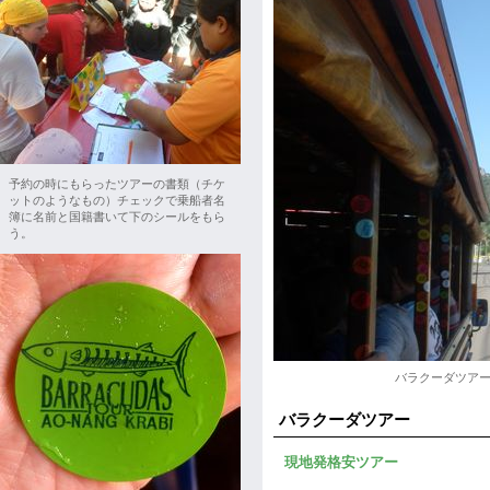
予約の時にもらったツアーの書類（チケ
ットのようなもの）チェックで乗船者名
簿に名前と国籍書いて下のシールをもら
う。
バラクーダツア
バラクーダツアー
現地発格安ツアー