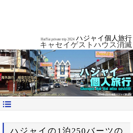
ハジャイ個人旅行
HatYai private trip 2024
キャセイゲストハウス消滅
ハジャイの1泊250バーツの