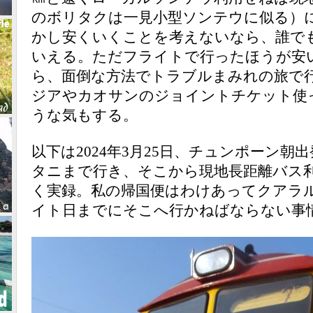
のボリタクは一見小型ソンテウに似る）
かし安くいくことを考えないなら、誰で
いえる。ただフライトで行ったほうが安
ら、面倒な方法でトラブルまみれの旅で
ジアやカオサンのジョイントチケット使
うな気もする。
以下は2024年3月25日、チュンポーン朝
タニまで行き、そこから現地長距離バス
く実録。私の帰国便はわけあってクアラ
イト日までにそこへ行かねばならない事