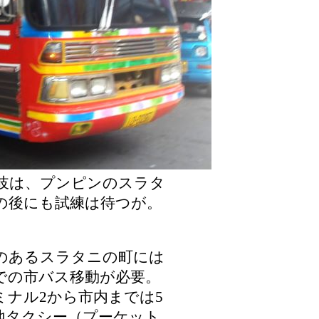
岐は、プンピンのスラタ
の後にも試練は待つが。
のあるスラタニの町には
での市バス移動が必要。
ナル2から市内までは5
地タクシー（プーケット