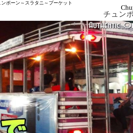
ュンポーン～スラタニ～プーケット
Chu
チュン