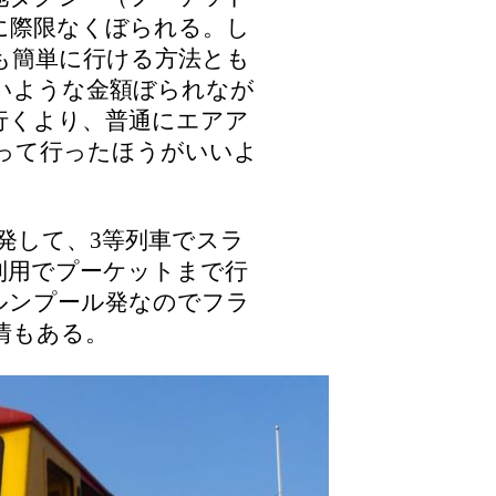
に際限なくぼられる。し
も簡単に行ける方法とも
いような金額ぼられなが
行くより、普通にエアア
って行ったほうがいいよ
出発して、3等列車でスラ
利用でプーケットまで行
ルンプール発なのでフラ
情もある。