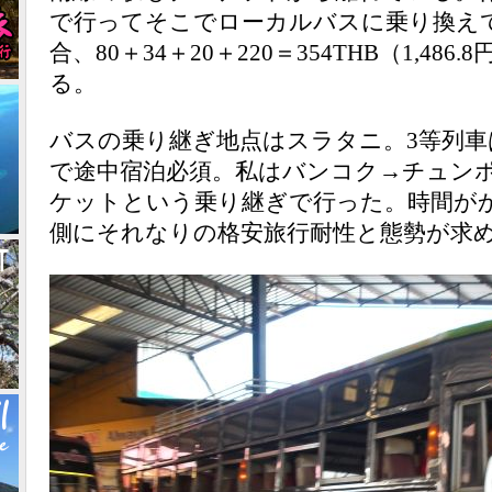
で行ってそこでローカルバスに乗り換え
合、80＋34＋20＋220＝354THB（1,48
る。
バスの乗り継ぎ地点はスラタニ。3等列
で途中宿泊必須。私はバンコク→チュン
ケットという乗り継ぎで行った。時間が
側にそれなりの格安旅行耐性と態勢が求