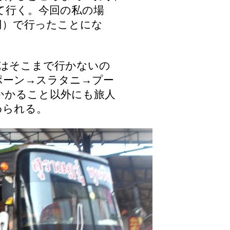
て行く。今回の私の場
6.8円）で行ったことにな
車はそこまで行かないの
ポーン→スラタニ→プー
かかること以外にも旅人
められる。