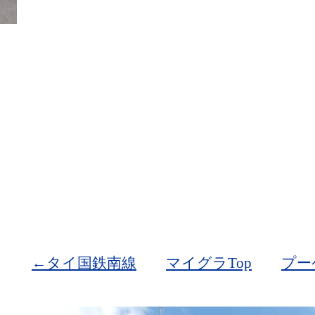
←タイ国鉄南線
マイグラTop
プー