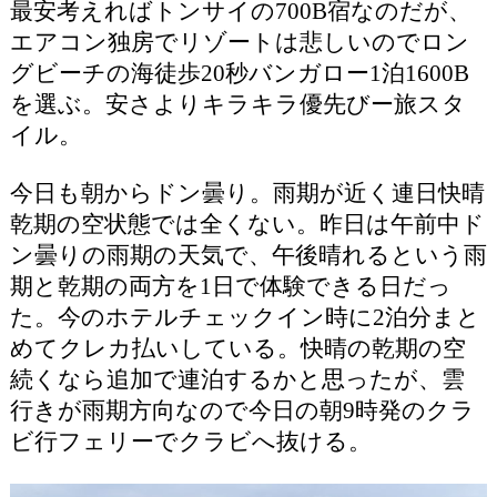
最安考えればトンサイの700B宿なのだが、
エアコン独房でリゾートは悲しいのでロン
グビーチの海徒歩20秒バンガロー1泊1600B
を選ぶ。安さよりキラキラ優先びー旅スタ
イル。
今日も朝からドン曇り。雨期が近く連日快晴
乾期の空状態では全くない。昨日は午前中ド
ン曇りの雨期の天気で、午後晴れるという雨
期と乾期の両方を1日で体験できる日だっ
た。今のホテルチェックイン時に2泊分まと
めてクレカ払いしている。快晴の乾期の空
続くなら追加で連泊するかと思ったが、雲
行きが雨期方向なので今日の朝9時発のクラ
ビ行フェリーでクラビへ抜ける。