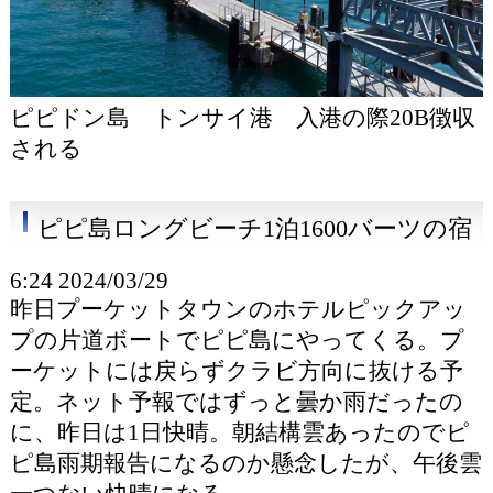
ピピドン島 トンサイ港 入港の際20B徴収
される
ピピ島ロングビーチ1泊1600バーツの宿
6:24 2024/03/29
昨日プーケットタウンのホテルピックアッ
プの片道ボートでピピ島にやってくる。プ
ーケットには戻らずクラビ方向に抜ける予
定。ネット予報ではずっと曇か雨だったの
に、昨日は1日快晴。朝結構雲あったのでピ
ピ島雨期報告になるのか懸念したが、午後雲