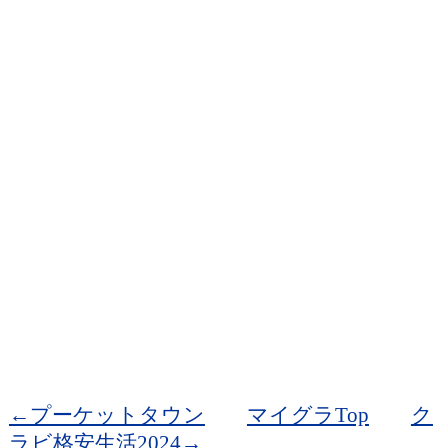
←プーケットタウン
マイグラTop
ク
ラビ格安生活2024→