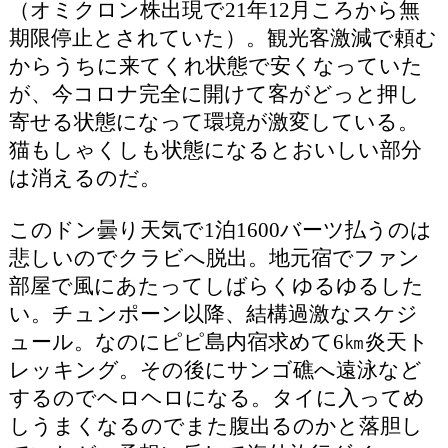
（オミクロン株出現で21年12月ころから無
期限停止とされていた）。観光客激減で頼む
からうちに来てくれ状態で安くなっていた
が、今コロナ完全に開けて客がどっと押し
寄せる状態になって環境が激変している。
猫もしゃくしも状態になるとおいしい部分
は消えるのだ。
このドン曇り天気で1泊1600バーツ払うのは
悲しいのでクラビへ脱出。地元宿でファン
部屋で風にあたってしばらくゆるゆるした
い。チュンポーン以降、結構過激なスケジ
ュール。なのにピピ島内宿求めて6㎞炎天ト
レッキング。その後にサンゴ礁へ遠泳など
するのでヘロヘロになる。タイに入ってめ
しうまくなるのでまた腹出るのかと落胆し