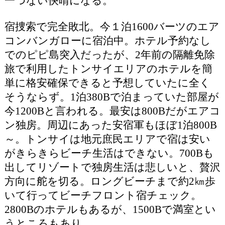
一つない快晴になる。
宿捜索で完全敗北。今１泊1600バーツのエア
コンバンガローに宿泊中。ホテル予約なし
でのピピ島突入だったが、2年前の隔離免除
旅で利用したトンサイエリアのホテルを簡
単に格安確保できると予想していたに全く
そうならず。1泊380Bで泊まっていた部屋が
今1200Bと言われる。最安は800Bだがエアコ
ン独房。周辺にあった安宿軍もほぼ1泊800B
～。トンサイは地元庶民エリアで宿は安い
がきらきらビーチ生活はできない。700Bも
出してリゾートで独房生活は悲しいと、贅沢
方向に舵を切る。ロングビーチまで約2㎞歩
いて行ってビーチフロント宿チェック。
2800Bのホテルもあるが、1500Bで満室とい
うところもあり。