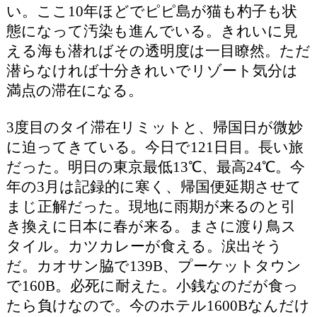
い。ここ10年ほどでピピ島が猫も杓子も状
態になって汚染も進んでいる。きれいに見
える海も潜ればその透明度は一目瞭然。ただ
潜らなければ十分きれいでリゾート気分は
満点の滞在になる。
3度目のタイ滞在リミットと、帰国日が微妙
に迫ってきている。今日で121日目。長い旅
だった。明日の東京最低13℃、最高24℃。今
年の3月は記録的に寒く、帰国便延期させて
まじ正解だった。現地に雨期が来るのと引
き換えに日本に春が来る。まさに渡り鳥ス
タイル。カツカレーが食える。涙出そう
だ。カオサン脇で139B、プーケットタウン
で160B。必死に耐えた。小銭なのだが食っ
たら負けなので。今のホテル1600Bなんだけ