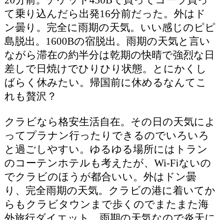
て乗り込んだら出発16分前だった。外はド
ン曇り。完全に雨期の天気。いい感じのピピ
島脱出。1600Bの宿脱出。雨期の天気と言い
ながら滞在の約半分は乾期の快晴で強烈な日
差しで日焼けでひりひり状態。とにかくし
ばらく休みたい。帰国前に休めるなんてこ
れも贅沢？
クラビなら格安生活自在。その日の天気によ
ってプラナン行ったりできるのでいろいろ
と過ごしやすい。ゆるゆる場所にはトラン
のコーテンホテルも考えたが、Wi-Fiないの
でクラビのほうが都合いい。外はドン曇
り、完全雨期の天気。クラビの港に着いてか
らもクラビタウンまで歩くのでまたまた海
外旅行ダイエット。雨期の天気なので炎天に