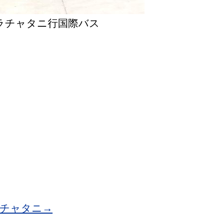
ラチャタニ行国際バス
チャタニ→