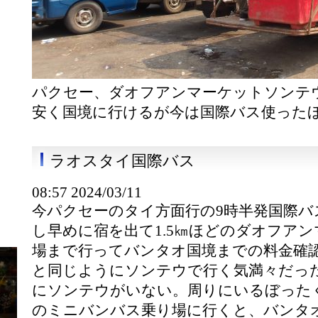
パクセー、ダオフアンマーケットソンテ
安く国境に行けるが今は国際バス使った
ラオスタイ国際バス
08:57 2024/03/11
今パクセーのタイ方面行の9時半発国際バ
し早めに宿を出て1.5㎞ほどのダオフア
場まで行ってバンタオ国境までの料金確
と同じようにソンテウで行く気満々だっ
にソンテウがいない。周りにいるぼった
のミニバンバス乗り場に行くと、バンタオ