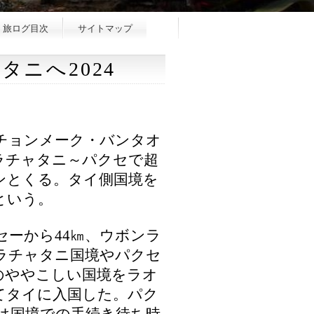
旅ログ目次
サイトマップ
ニへ2024
チョンメーク・バンタオ
ラチャタニ～パクセで超
ンとくる。タイ側国境を
という。
ーから44㎞、ウボンラ
ラチャタニ国境やパクセ
のややこしい国境をラオ
てタイに入国した。パク
要は国境での手続き待ち時