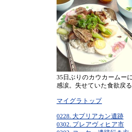
35日ぶりのカウカームー
感涙。失せていた食欲戻
マイグラトップ
0228. 大プリアカン遺跡
0302. プレアヴィヒア市