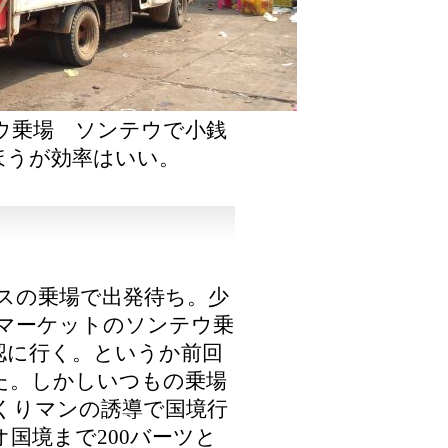
ウ乗場 ソンテウで小銭
ほうが効率はいい。
スの乗場で出発待ち。少
ンマーケットのソンテウ乗
認に行く。というか前回
た。しかしいつもの乗場
くりマンの誘導で国境行
国境まで200バーツと