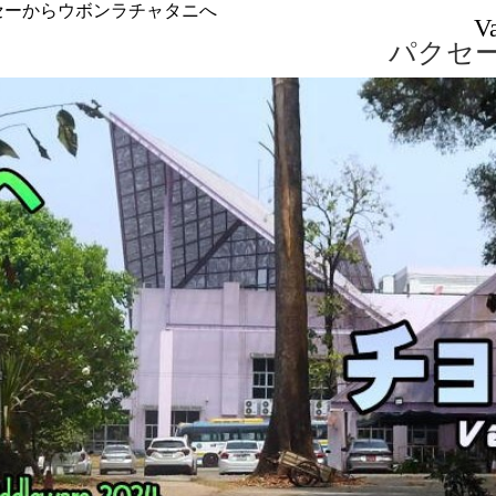
セーからウボンラチャタニへ
V
パクセ