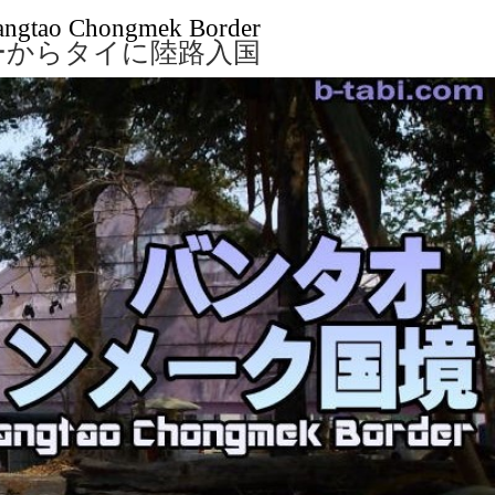
angtao Chongmek Border
ーからタイに陸路入国