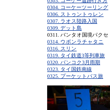
0303. コーケー遺跡行き方
0304. コーケーツーリング
0306. ストゥントゥレン
0307. ラオス陸路入国
0309. デット島
0311. バンタオ国境パクセ
0314. ウボンラチャタニ
0316. スリン
0319. タイ鉄道3等列車旅
0320. バンコク3月雨期
0323. タイ国鉄南線
0325. プーケットバス旅