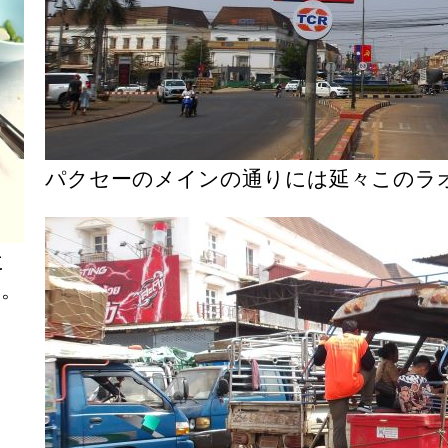
パクセーのメインの通りには延々このラ
に
る。