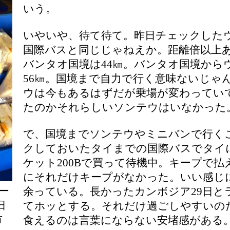
いう。
いやいや、待て待て。昨日チェックした
国際バスと同じじゃねえか。距離倍以上
バンタオ国境は44㎞。バンタオ国境から
56㎞。国境まで自力で行く意味ないじゃ
ウは今もあるはずだが乗場が変わってい
たのかそれらしいソンテウはいなかった
で、国境までソンテウやミニバンで行く
クしておいたタイまでの国際バスでタイ
ケット200Bで買って待機中。キープで払
にそれだけキープがなかった。いい感じに
ー
余っている。長かったカンボジア29日と
日
てホッとする。それだけ過ごしやすいの
市
食えるのは言葉にならない安堵感がある