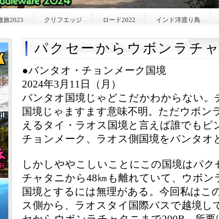
激旅2023
クリフエッジ
ロード2022
インド洋渡り鳥
パクセーからウボンラチャタ
●バンタオ・チョンメーク国境
2024年3月11日（月）
バンタオ国境じゃどこだかわからない。
国境じゃますます意味不明。ただウボン
えるタイ・ラオス国境と言えば誰でもピ
チョンメーク、ラオス側国境をバンタオ
しかしややこしいことにこの国境はパクセ
チャタニから48㎞も離れていて、ウボン
国境とするには無理がある。今回私はこ
ス側から、ラオスタイ国際バスで越境し
セからウボンラチャタニまで200B。所