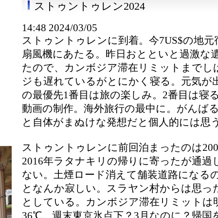
ストゥントゥレン2024
14:48 2024/03/05
ストゥントゥレンに到着。今7US$の地
扇風機にあたる。昨日おとといと過激な
たので、カンボジア滞在リミットまでし
ジも遅れているがとにかく寝る。元気が
の最優先1番目は旅の楽しみ。2番目は寝
動画の制作。海外旅行の最中に。がんば
と自体がまぬけな発想だと個人的には思
ストゥントゥレンに前回泊まったのは200
2016年ラタナキリの帰りに寄ったが通
ない。土煙ロード消えて舗装道路になる
となんか寂しい。スラヤン村からは思っ
としている。カンボジア滞在リミットは
36℃。週末東京氷点下？3月なのに？帰国