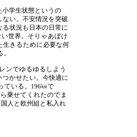
た小学生状態というの
しない。不安情況を突破
なる状況も日本の日常に
ない世界。そりゃあぼけ
た生きるために必要な何
る。
ゥレンでゆるゆるしよう
いつかせたい。今快適に
ている。196㎞で
から乗せてくれたのでま
中国人と欧州組と私入れ