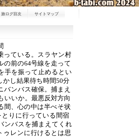
旅ログ目次
サイトマップ
間
乗っている。スラヤン村
の前の64号線を走って
を手を振って止めるとい
かし結果待ち時間50分
ニバンバス確保。捕まえ
もいいか。最悪反対方向
る間、心の中は半べそ状
をとりに行っている間宿
バンバスを捕まえてくれ
トゥレンに行けるとは思