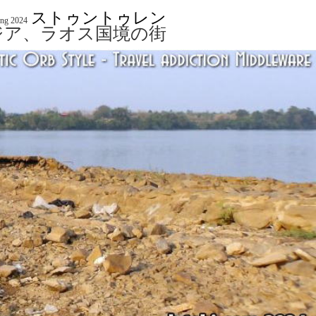
ストゥントゥレン
eng 2024
ジア、ラオス国境の街