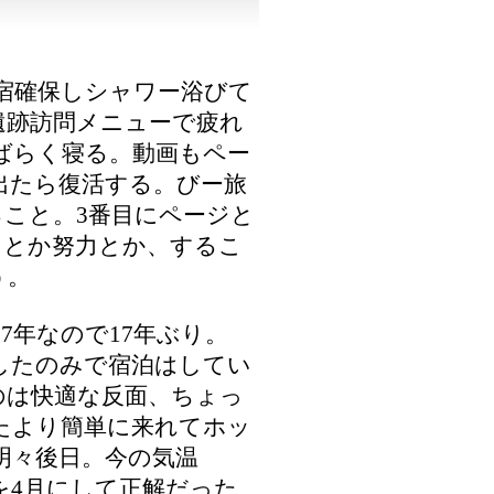
元宿確保しシャワー浴びて
遺跡訪問メニューで疲れ
ばらく寝る。動画もペー
出たら復活する。びー旅
ること。3番目にページと
るとか努力とか、するこ
う。
7年なので17年ぶり。
過したのみで宿泊はしてい
のは快適な反面、ちょっ
たより簡単に来れてホッ
明々後日。今の気温
を4月にして正解だった