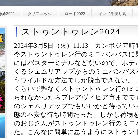
激旅2023
クリフエッジ
ロード2022
インド洋渡り鳥
ストゥントゥレン2024
2024年3月5日（火）11:13 カンボジア時
今ストゥントゥレン行のミニバンバスに
にはバスターミナルなどないので、ホテル
くるシェムリアップからのミニバンバス
うワイルドな方法でしか脱出できない。し
くらいで難なくストゥントゥレン行のミ
られなかったらプレアヴィヒア市までで
のシェムリアップでもいいかと待ってい
態の不安な待ち時間だった。しかし荷物
のおじさんがストゥントゥレン行のミニ
た。こんなに簡単に思うようにストゥン