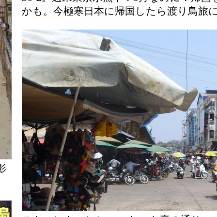
かも。今極寒日本に帰国したら渡り鳥旅
影