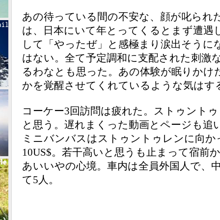
あの待っている間の不安な、顔が叱られ
は、日本にいて年とってくるとまず遭遇
して「やったぜ」と感極まり涙出そうに
はない。全て予定調和に支配された刺激
るわなとも思った。あの体験が眠りかけ
かを覚醒させてくれているような気はす
コーケー3回訪問は疲れた。ストゥント
と思う。遅れまくった動画とページも追
ミニバンバスはストゥントゥレンに向かっ
10US$。若干高いと思うも止まって宿前
あいいやの心境。車内は全員外国人で、
て5人。