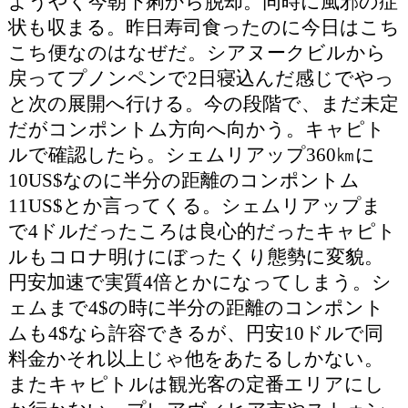
ようやく今朝下痢から脱却。同時に風邪の症
状も収まる。昨日寿司食ったのに今日はこち
こち便なのはなぜだ。シアヌークビルから
戻ってプノンペンで2日寝込んだ感じでやっ
と次の展開へ行ける。今の段階で、まだ未定
だがコンポントム方向へ向かう。キャピト
ルで確認したら。シェムリアップ360㎞に
10US$なのに半分の距離のコンポントム
11US$とか言ってくる。シェムリアップま
で4ドルだったころは良心的だったキャピト
ルもコロナ明けにぼったくり態勢に変貌。
円安加速で実質4倍とかになってしまう。シ
ェムまで4$の時に半分の距離のコンポント
ムも4$なら許容できるが、円安10ドルで同
料金かそれ以上じゃ他をあたるしかない。
またキャピトルは観光客の定番エリアにし