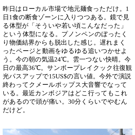
昨日はローカル市場で地元麺食っただけ。1
日1食の断食ゾーンに入りつつある。鏡で見
る体型が「そういや若い頃こんなだった」
という体型になる。プノンペンのぼったく
り物価結界からも脱出した感じ。遅れまく
ったページと動画をゆるゆる追いつかせよ
う。今の朝の気温24℃。雲一つない快晴。今
日の最高36℃。サンボープレイクック往復観
光パスアップで15US$の言い値。今外で演説
終わってクメールポップス大音響でなって
いる。最近カンボジアはどこ行ってもこれ
があるので頭が痛い。30分くらいでやむん
だけど。