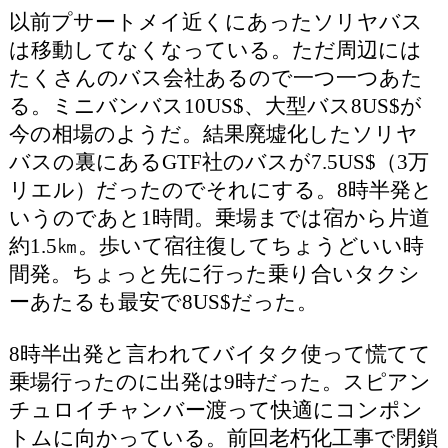
以前プサートメイ近くにあったソリヤバス
は移動してなくなっている。ただ周辺には
たくさんのバス会社あるので一つ一つあた
る。ミニバンバス10US$、大型バス8US$が
今の相場のようだ。結果廃墟化したソリヤ
バスの裏にあるGTF社のバスが7.5US$（3万
リエル）だったのでそれにする。8時半発と
いうのであと1時間。乗場までは宿から片道
約1.5㎞。歩いて宿往復してちょうどいい時
間発。ちょっと先に行った乗り合いタクシ
ーあたるも最安で8US$だった。
8時半出発と言われてバイタク使って慌てて
乗場行ったのに出発は9時だった。スピアン
チュロイチャンバー渡って快適にコンポン
トムに向かっている。前回老朽化工事で閉鎖