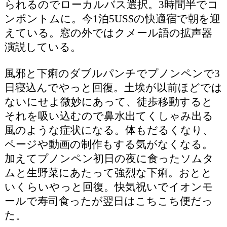
られるのでローカルバス選択。3時間半でコ
ンポントムに。今1泊5US$の快適宿で朝を迎
えている。窓の外ではクメール語の拡声器
演説している。
風邪と下痢のダブルパンチでプノンペンで3
日寝込んでやっと回復。土埃が以前ほどでは
ないにせよ微妙にあって、徒歩移動すると
それを吸い込むので鼻水出てくしゃみ出る
風のような症状になる。体もだるくなり、
ページや動画の制作もする気がなくなる。
加えてプノンペン初日の夜に食ったソムタ
ムと生野菜にあたって強烈な下痢。おとと
いくらいやっと回復。快気祝いでイオンモ
ールで寿司食ったが翌日はこちこち便だっ
た。