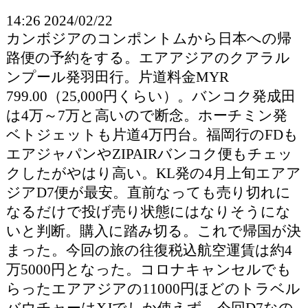
14:26 2024/02/22
カンボジアのコンポントムから日本への帰
路便の予約をする。エアアジアのクアラル
ンプール発羽田行。片道料金MYR
799.00（25,000円くらい）。バンコク発成田
は4万～7万と高いので断念。ホーチミン発
ベトジェットも片道4万円台。福岡行のFDも
エアジャパンやZIPAIRバンコク便もチェッ
クしたがやはり高い。KL発の4月上旬エアア
ジアD7便が最安。直前なっても売り切れに
なるだけで投げ売り状態にはなりそうにな
いと判断。購入に踏み切る。これで帰国が決
まった。今回の旅の往復税込航空運賃は約4
万5000円となった。コロナキャンセルでも
らったエアアジアの11000円ほどのトラベル
バウチャーはXJでしか使えず。今回D7なの