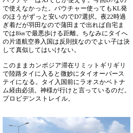
で使えなかった。バウチャー使ってもKL発
のほうがずっと安いのでD7選択。夜22時過
ぎ着だが羽田なので蒲田まで出れば自宅ま
では8㎞で最悪歩ける距離。ちなみにタイへ
の片道航空券入国は反則技なのでよい子は決
して真似してはいけない。
このままカンボジア滞在リミットギリギリ
で陸路タイに入ると微妙にタイオーバース
テイになる。タイ入国前にラオスかベトナ
ム経由必須。神様が行けと言っているのだ。
プロビデンストレイル。