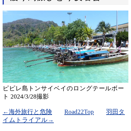
ピピレ島トンサイベイのロングテールボー
ト 2024/3/28撮影
←海外旅行と危険
Road22Top
羽田タ
イムトライアル→