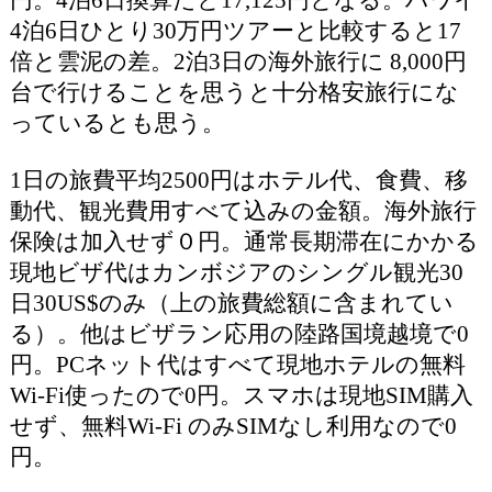
4泊6日ひとり30万円ツアーと比較すると17
倍と雲泥の差。2泊3日の海外旅行に 8,000円
台で行けることを思うと十分格安旅行にな
っているとも思う。
1日の旅費平均2500円はホテル代、食費、移
動代、観光費用すべて込みの金額。海外旅行
保険は加入せず０円。通常長期滞在にかかる
現地ビザ代はカンボジアのシングル観光30
日30US$のみ（上の旅費総額に含まれてい
る）。他はビザラン応用の陸路国境越境で0
円。PCネット代はすべて現地ホテルの無料
Wi-Fi使ったので0円。スマホは現地SIM購入
せず、無料Wi-Fi のみSIMなし利用なので0
円。