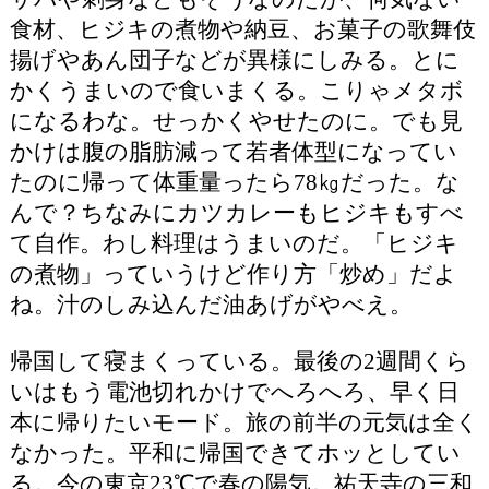
食材、ヒジキの煮物や納豆、お菓子の歌舞伎
揚げやあん団子などが異様にしみる。とに
かくうまいので食いまくる。こりゃメタボ
になるわな。せっかくやせたのに。でも見
かけは腹の脂肪減って若者体型になってい
たのに帰って体重量ったら78㎏だった。な
んで？ちなみにカツカレーもヒジキもすべ
て自作。わし料理はうまいのだ。「ヒジキ
の煮物」っていうけど作り方「炒め」だよ
ね。汁のしみ込んだ油あげがやべえ。
帰国して寝まくっている。最後の2週間くら
いはもう電池切れかけでへろへろ、早く日
本に帰りたいモード。旅の前半の元気は全く
なかった。平和に帰国できてホッとしてい
る。今の東京23℃で春の陽気。祐天寺の三和