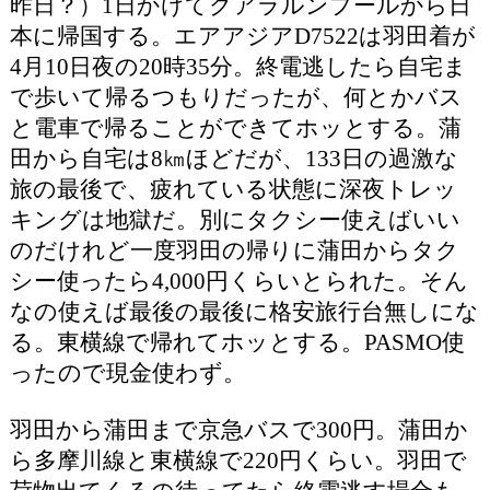
昨日？）1日かけてクアラルンプールから日
本に帰国する。エアアジアD7522は羽田着が
4月10日夜の20時35分。終電逃したら自宅ま
で歩いて帰るつもりだったが、何とかバス
と電車で帰ることができてホッとする。蒲
田から自宅は8㎞ほどだが、133日の過激な
旅の最後で、疲れている状態に深夜トレッ
キングは地獄だ。別にタクシー使えばいい
のだけれど一度羽田の帰りに蒲田からタク
シー使ったら4,000円くらいとられた。そん
なの使えば最後の最後に格安旅行台無しにな
る。東横線で帰れてホッとする。PASMO使
ったので現金使わず。
羽田から蒲田まで京急バスで300円。蒲田か
ら多摩川線と東横線で220円くらい。羽田で