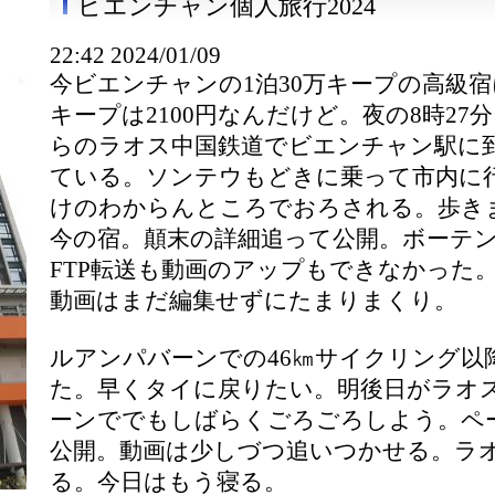
ビエンチャン個人旅行2024
22:42 2024/01/09
今ビエンチャンの1泊30万キープの高級宿
キープは2100円なんだけど。夜の8時2
らのラオス中国鉄道でビエンチャン駅に到
ている。ソンテウもどきに乗って市内に
けのわからんところでおろされる。歩き
今の宿。顛末の詳細追って公開。ボーテンで
FTP転送も動画のアップもできなかった
動画はまだ編集せずにたまりまくり。
ルアンパバーンでの46㎞サイクリング以
た。早くタイに戻りたい。明後日がラオ
ーンででもしばらくごろごろしよう。ペ
公開。動画は少しづつ追いつかせる。ラ
る。今日はもう寝る。