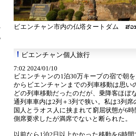
ー
る
ビエンチャン市内の仏塔タートダム ສວນທ
な
あ
ビエンチャン個人旅行
7:02 2024/01/10
ビエンチャンの1泊30万キープの宿で朝
からビエンチャンまでの列車移動は思い
どの列車移動だったのだが、乗降客ほぼな
通列車車内は2列＋3列で狭い。私は3列
国人とラオス人に挟まれて窮屈状態が6時
側席要求したが満席でないと断られた。
以前なら1泊2日以上かかった移動を6時