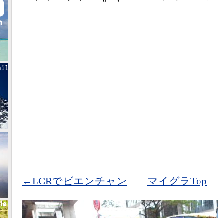
←LCRでビエンチャン
マイグラTop