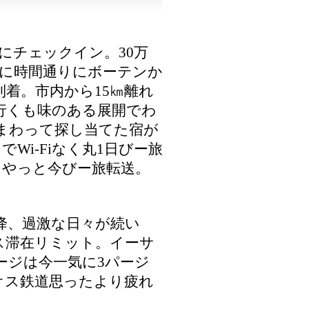
にチェックイン。30万
7分に時間通りにボーテンか
着。市内から15㎞離れ
行くも味のある展開でわ
まわって探し当てた宿が
Wi-Fiなく丸1日びー旅
。やっと今びー旅転送。
降、過激な日々が続い
ス滞在リミット。イーサ
ージは今一気に3パージ
オス鉄道思ったより疲れ