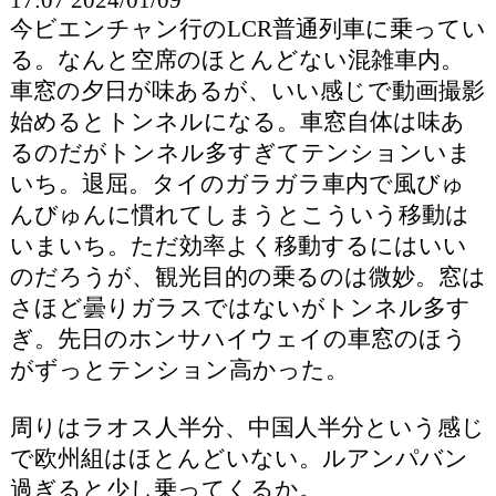
今ビエンチャン行のLCR普通列車に乗ってい
る。なんと空席のほとんどない混雑車内。
車窓の夕日が味あるが、いい感じで動画撮影
始めるとトンネルになる。車窓自体は味あ
るのだがトンネル多すぎてテンションいま
いち。退屈。タイのガラガラ車内で風びゅ
んびゅんに慣れてしまうとこういう移動は
いまいち。ただ効率よく移動するにはいい
のだろうが、観光目的の乗るのは微妙。窓は
さほど曇りガラスではないがトンネル多す
ぎ。先日のホンサハイウェイの車窓のほう
がずっとテンション高かった。
周りはラオス人半分、中国人半分という感じ
で欧州組はほとんどいない。ルアンパバン
過ぎると少し乗ってくるか。