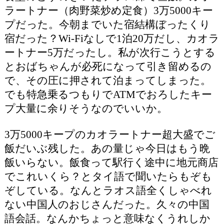
ラートナー（肉野菜炒め定食）3万5000キー
プだった。今朝までいた宿結構ぼったくり
宿だった？Wi-Fiなしで1泊20万だし、カオラ
ートナー5万だったし。私が次行こうとする
とおばちゃんが必死になって引き留めるの
で、その圧に押されて泊まってしまった。
でも特急乗るつもりでATMでおろしたキー
プ大量に余りそうなのでいいか。
3万5000キープのカオラートナー超大盛でご
飯だいぶ残した。あの量じゃ今日はもう晩
飯いらない。飯食って駅行く途中に地元商店
でこれいくら？とタイ語で聞いたらもぞも
ぞしている。なんとラオス語全くしゃべれ
ない中国人のおじさんだった。久々の中国
語会話。なんかちょっと意味なくうれしか