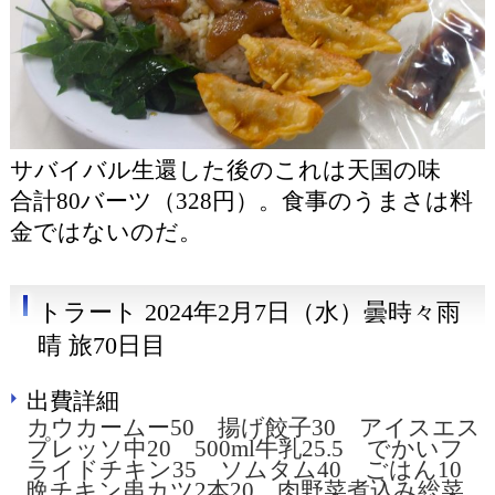
サバイバル生還した後のこれは天国の味
合計80バーツ（328円）。食事のうまさは料
金ではないのだ。
トラート 2024年2月7日（水）曇時々雨
晴 旅70日目
出費詳細
カウカームー50 揚げ餃子30 アイスエス
プレッソ中20 500ml牛乳25.5 でかいフ
ライドチキン35 ソムタム40 ごはん10
晩チキン串カツ2本20 肉野菜煮込み総菜