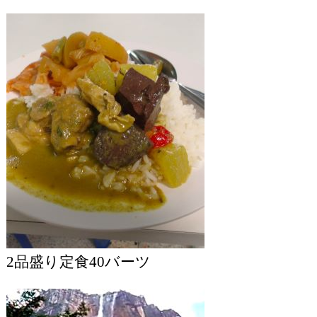
2品盛り定食40バーツ