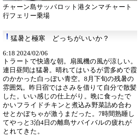
チャーン島サッパロット港タンマチャート
行フェリー乗場
猛暑と極寒 どっちがいいか？
6:18 2024/02/06
トラートで快適な朝。扇風機の風が涼しい。
連日昼間は猛暑。晴れてはいるが雲多めで霞
のかかった白っぽい青空。8月下旬の残暑の
雰囲気。昨日宿ではさみを借りて自分で散髪
した。いい感じの仕上がり。晩に食ったで
かいフライドチキンと煮込み野菜詰め合わ
せとかぼちゃが激うまだった。7時間熟睡し
てやっと3泊4日の離島サバイバルの疲れが
とれてきた。