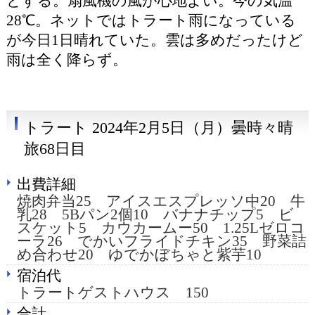
とする。扇風機の風が心地よい。今の気温
28℃。ネットではトラート雨になっている
が今日1日晴れていた。雲は多めだったけど
雨は全く降らず。
トラート 2024年2月5日（月）曇時々晴
旅68日目
出費詳細
焼肉弁当25 アイスエスプレッソ中20 牛
乳28 5Bパン2個10 バナナチップ5 ビ
スケット5 カウカームー50 1.25Lゼロコ
ーラ26 でかいフライドチキン35 野菜詰
め合わせ20 ゆでかぼちゃと紫芋10
宿泊代
トラートゲストハウス 150
合計