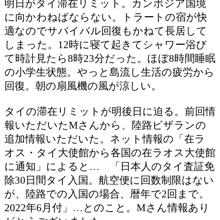
明日がタイ滞在リミット。カンボジア国境
に向かわねばならない。トラートの宿が快
適なのでサバイバル回復もかねて長居して
しまった。12時に寝て起きてシャワー浴び
て時計見たら8時23分だった。ほぼ8時間睡眠
の小学生状態。やっと島流し生活の疲労から
回復。朝の扇風機の風が涼しい。
タイの滞在リミットが明後日に迫る。前回情
報いただいたMさんから、陸路ビザランの
追加情報いただいた。ネット情報の「在ラ
オス・タイ大使館から各国の在ラオス大使館
に通知」によると… 「日本人のタイ査証免
除30日間タイ入国。航空便に回数制限はない
が、陸路での入国の場合、暦年で2回まで。
2022年6月付」…とのこと。Mさん情報あり