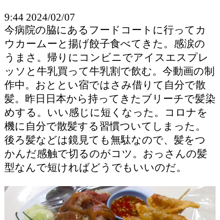
9:44 2024/02/07
今病院の脇にあるフードコートに行ってカ
ウカームーと揚げ餃子食べてきた。感涙の
うまさ。帰りにコンビニでアイスエスプレ
ッソと牛乳買って牛乳割で飲む。今動画の制
作中。おととい宿ではさみ借りて自分で散
髪。昨日日本から持ってきたブリーチで髪染
めする。いい感じに短くなった。コロナを
機に自分で散髪する習慣ついてしまった。
後ろ髪などは鏡見ても無駄なので、髪をつ
かんだ感触で切るのがコツ。おっさんの髪
型なんで短ければどうでもいいのだ。