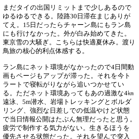
まだタイの出国リミットまで少しあるので
ゆるゆるできる。陸路30日滞在まじありが
てえ。15日だったらチャーン島にもラン島
にも行けなかった。外が白み始めてきた。
東京雪の大騒ぎ。こちらは快適夏休み。渡り
鳥旅の核心的利点体感する。
ラン島にネット環境がなかったので4日間動
画もページもアップが滞った。それを今ト
ラートで寝転がりながら追いつかせてい
る。ただネット環境あってもあの過激な4㎞
遠泳、5m潜水、岩場トレッキングとボルダ
リング、強烈な日差しでの低温やけど状態
で当日情報公開はたぶん無理だったと思う。
疲労で制作する気力がない。生きるほうを
優先させる状態だった。それを望んで突入