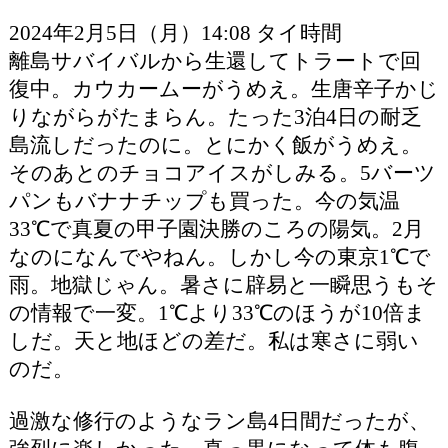
2024年2月5日（月）14:08 タイ時間
離島サバイバルから生還してトラートで回
復中。カウカームーがうめえ。生唐辛子かじ
りながらがたまらん。たった3泊4日の耐乏
島流しだったのに。とにかく飯がうめえ。
そのあとのチョコアイスがしみる。5バーツ
パンもバナナチップも買った。今の気温
33℃で真夏の甲子園決勝のころの陽気。2月
なのになんでやねん。しかし今の東京1℃で
雨。地獄じゃん。暑さに辟易と一瞬思うもそ
の情報で一変。1℃より33℃のほうが10倍ま
しだ。天と地ほどの差だ。私は寒さに弱い
のだ。
過激な修行のようなラン島4日間だったが、