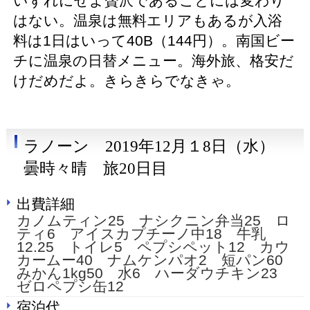
いずれにせよ贅沢であることには変わり
はない。温泉は無料エリアもあるが入浴
料は1日はいって40B（144円）。南国ビー
チに温泉の日替メニュー。海外旅、格安だ
けだめだよ。きらきらでなきゃ。
ラノーン 2019年12月１8日（水）
曇時々晴 旅20日目
出費詳細
カノムティン25 ナシクニン弁当25 ロ
ティ6 アイスカプチーノ中18 牛乳
12.25 トイレ5 ペプシペット12 カウ
カームー40 ナムケンパオ2 短パン60
みかん1kg50 水6 ハーダウチキン23
ゼロペプシ缶12
宿泊代