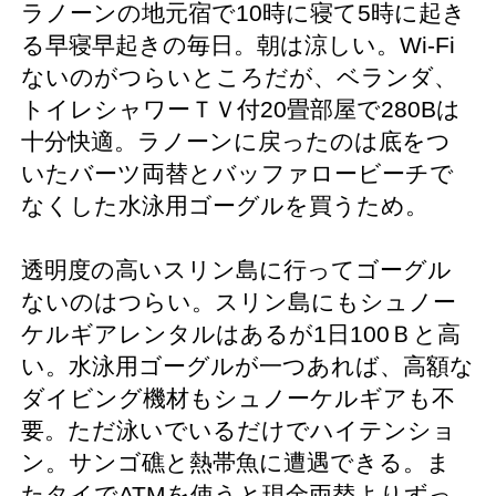
ラノーンの地元宿で10時に寝て5時に起き
る早寝早起きの毎日。朝は涼しい。Wi-Fi
ないのがつらいところだが、ベランダ、
トイレシャワーＴＶ付20畳部屋で280Bは
十分快適。ラノーンに戻ったのは底をつ
いたバーツ両替とバッファロービーチで
なくした水泳用ゴーグルを買うため。
透明度の高いスリン島に行ってゴーグル
ないのはつらい。スリン島にもシュノー
ケルギアレンタルはあるが1日100Ｂと高
い。水泳用ゴーグルが一つあれば、高額な
ダイビング機材もシュノーケルギアも不
要。ただ泳いでいるだけでハイテンショ
ン。サンゴ礁と熱帯魚に遭遇できる。ま
たタイでATMを使うと現金両替よりずっ