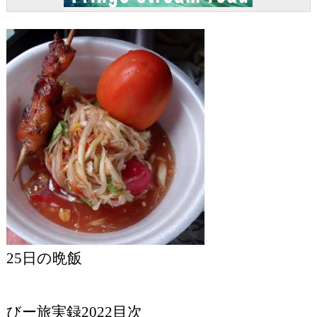
25日の晩飯
びー旅実録2022目次