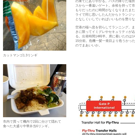
の果てにありやがる。バスの降りた場所
スから一番遠いゲート。余裕を持って市
もりだったのに時間がなくなりまたまた
ライで同じ思いしたんだからトランジッ
となしくいしていればいいものを懲りな
空港の端へ息を切らしてランニング。ま
きに限ってイミグレやセキュリティが込
る。出発時間14時半。席に着いたのは14
15分前。危機一髪一発目より危うかっ
のでまあいいか。
カットマンゴ1.3リンギ
市内で買って機内で2回に分けて隠れて
食べた大盛り中華弁当6リンギ。