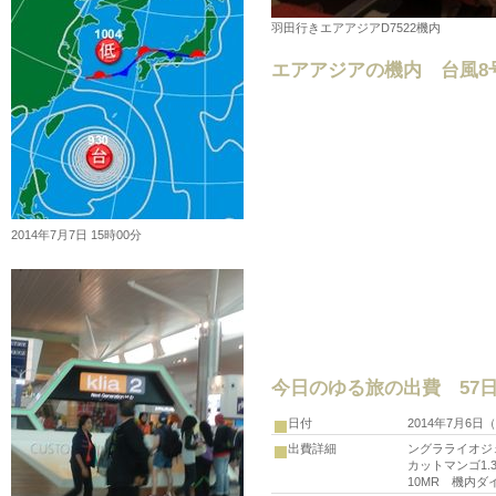
羽田行きエアアジアD7522機内
エアアジアの機内 台風8
2014年7月7日 15時00分
今日のゆる旅の出費 57
日付
2014年7月6
出費詳細
ングラライオジェ
カットマンゴ1.
10MR 機内ダ