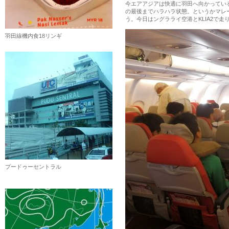
今エアアジアは快適に羽田へ向かってい
の最後までハラハラ状態。というかマレ
う。今日はングラライ空港とKLIA2で走
羽田線機内食18リンギ
プードゥーセントラル