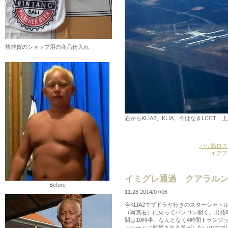
旅雑貨のショップ用の商品仕入れ
右からKLIA2、KLIA、今はなきLCCT
バリ島ロス
エアア
イミグレ通過 クアラル
Before
11:28 2014/07/06
今KLIA2でプドラヤ行きのスターシャト
（写真右）に乗ってパソコン開く。出発
間は10時半。なんとなく4時間トランジ
トルームに監禁される気がしないのでマ