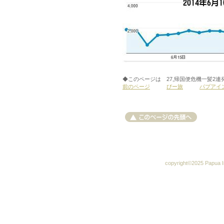
◆このページは 27,帰国便危機一髪2連
前のページ
びー旅
パプアイ
copyright©2025 Papua Im