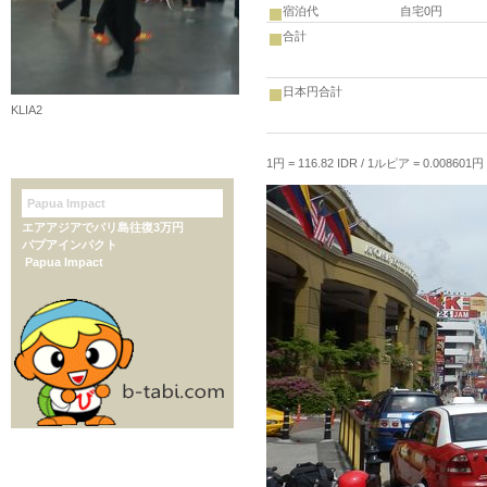
宿泊代
自宅0円
合計
日本円合計
KLIA2
1円 = 116.82 IDR / 1ルピア = 0.008601円 (
Papua Impact
エアアジアでバリ島往復3万円
パプアインパクト
Papua Impact