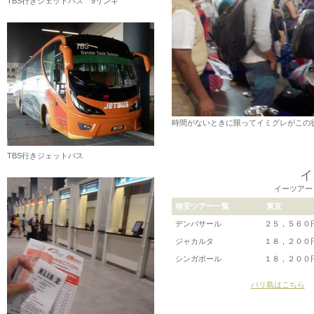
TBS行きジェットバス 9リンギ
時間がないときに限ってイミグレがこの
TBS行きジェットバス
イ
イーツアー
格安ツアー一覧
東京
デンパサール
２５，５６０
ジャカルタ
１８，２００
シンガポール
１８，２００
バリ島はこちら