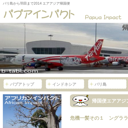
バリ島から羽田まで2014 エアアジア帰国便
パプアトップ
インドネシア
バリ島
帰国便エアアジ
危機一髪その１ ングラ