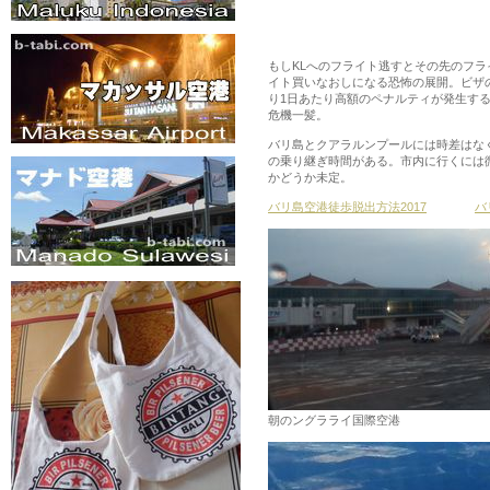
もしKLへのフライト逃すとその先のフ
イト買いなおしになる恐怖の展開。ビザ
り1日あたり高額のペナルティが発生す
危機一髪。
バリ島とクアラルンプールには時差はなくデ
の乗り継ぎ時間がある。市内に行くには
かどうか未定。
バリ島空港徒歩脱出方法2017
バ
朝のングラライ国際空港