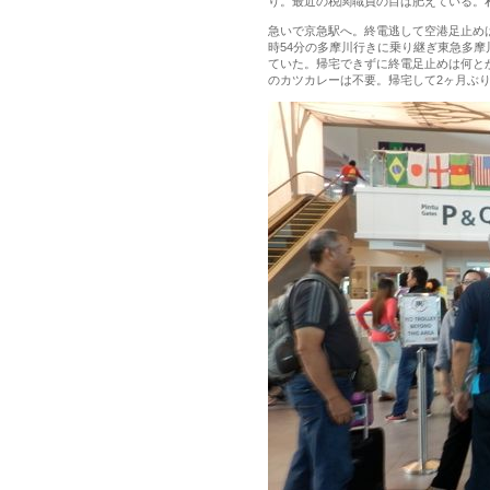
り。最近の税関職員の目は肥えている。
急いで京急駅へ。終電逃して空港足止めは
時54分の多摩川行きに乗り継ぎ東急多摩
ていた。帰宅できずに終電足止めは何と
のカツカレーは不要。帰宅して2ヶ月ぶ