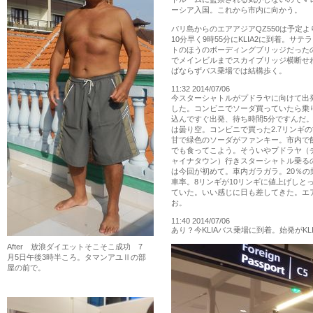
ーシア入国。これから市内に向かう。
バリ島からのエアアジアQZ550は予定よ
10分早く9時55分にKLIA2に到着。サテ
トのほうのボーディングブリッジだった
でメインビルまでスカイブリッジ横断せ
ばならずバス乗場では結構歩く。
11:32 2014/07/06
今スターシャトルがプドラヤに向けて出
した。コンビニでソーダ買っていたら乗
込んですぐ出発、待ち時間5分ですんだ
は曇り空。コンビニで買った2.7リンギの
甘で緑色のソーダがファンキー。市内で
でも食ってこよう。そういやプドラヤ（
ャイナタウン）行きスターシャトル乗る
は今回が初めて。車内ガラガラ。20％の
車率。8リンギが10リンギに値上げしと
ていた。いい感じに日も差してきた。エ
お。
11:40 2014/07/06
あり？今KLIAバス乗場に到着。始発がK
After 放浪ダイエットそこそこ成功 7
月5日午後3時半ころ。タマンアユⅡの部
屋の前で。