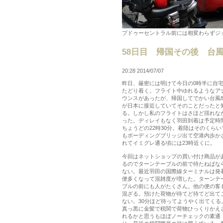
プドゥーセントラル前には相変わらずジ
58日目 帰国その後 台
20:28 2014/07/07
昨日、厳密には明けて今日の0時半に自
たどり着く。フライト中ゆれるようなア
ウンスがあったが、帰国してでかい台風
が日本に接近していてそのことだったと
る。しかし私のフライトはさほど揺れな
った。ディレイもなく羽田到着は予定時
ちょうどの22時30分。着陸はそのくらい
もボーディングブリッジ出て空港内歩か
れてイミグレ通る頃には23時近くに。
今回はネットショップの買い付け商品が
るのでターンテーブルの前で待たねばな
ない。最近羽田の国際線ターミナルは発
便多くなって混雑度が増した。ターンテ
ブルの前にも人がたくさん。他の便の客
混ざる。預けた荷物が待てど待てど出て
ない。30分ほど待ってようやく出てくる
真っ黒に金髪で税関で荷物ひっくりかえ
れるかと思うもほぼノーチェックの素通