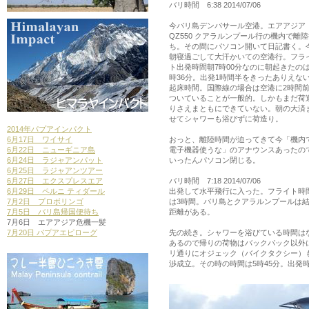
バリ時間 6:38 2014/07/06
今バリ島デンパサール空港。エアアジア
QZ550 クアラルンプール行の機内で離
ち。その間にパソコン開いて日記書く。
朝寝過ごして大汗かいての空港行。フラ
ト出発時間朝7時00分なのに朝起きたのは
時36分。出発1時間半をきったありえな
起床時間。国際線の場合は空港に2時間
ついていることが一般的。しかもまだ荷
りさえまともにできていない。朝の大済
せてシャワーも浴びずに荷造り。
2014年パプアインパクト
6月17日 ワイサイ
おっと、離陸時間が迫ってきて今「機内
6月22日 ニューギニア島
電子機器使うな」のアナウンスあったの
6月24日 ラジャアンパット
いったんパソコン閉じる。
6月25日 ラジャアンツアー
6月27日 エクスプレスエア
バリ時間 7:18 2014/07/06
6月29日 ペルニ ティダール
出発して水平飛行に入った。フライト時
7月2日 プロボリンゴ
は3時間。バリ島とクアラルンプールは
7月5日 バリ島帰国便待ち
距離がある。
7月6日 エアアジア危機一髪
7月20日 パプアエピローグ
先の続き。シャワーを浴びている時間は
あるので帰りの荷物はバックパック以外
リ通りにオジェック（バイクタクシー）
渉成立。その時の時間は5時45分。出発時