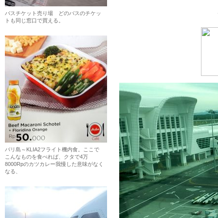
バスチケット売り場 どのバスのチケッ
トも同じ窓口で買える。
バリ島～KLIA2フライト機内食。ここで
こんなものを食べれば、クタで4万
8000Rpのカツカレー我慢した意味がなく
なる、