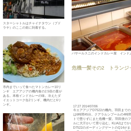
スターシャトルはチャイナタウン（プド
ラヤ）のここの前に到着する。
パサールスニのインドカレー屋 インド
危機一髪その2 トランジ
市内までいって食べたマトンカレー10リ
ンギ エアアジアの機内食の2.5倍の量が
ある。本格インドカレーの味。冷えたダ
イエットコーク缶2リンギ、機内だと6リ
ンギ。
17:27 2014/07/06
今エアアジアD7522の機内。羽田まで
は6時間45分。クアラルンプールの4時
トで懲りずにまた危機一髪。羽田便のフ
ルに大汗かいて滑り込む。KLIA2はで
D7522のボーディングゲートのQ14が