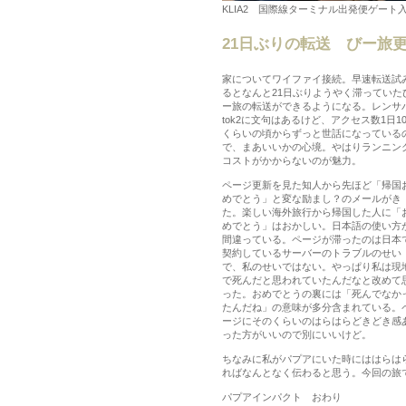
KLIA2 国際線ターミナル出発便ゲート
21日ぶりの転送 びー旅
家についてワイファイ接続。早速転送試
るとなんと21日ぶりようやく滞っていた
ー旅の転送ができるようになる。レンサ
tok2に文句はあるけど、アクセス数1日1
くらいの頃からずっと世話になっている
で、まあいいかの心境。やはりランニン
コストがかからないのが魅力。
ページ更新を見た知人から先ほど「帰国
めでとう」と変な励まし？のメールがき
た。楽しい海外旅行から帰国した人に「
めでとう」はおかしい。日本語の使い方
間違っている。ページが滞ったのは日本
契約しているサーバーのトラブルのせい
で、私のせいではない。やっぱり私は現
で死んだと思われていたんだなと改めて
った。おめでとうの裏には「死んでなか
たんだね」の意味が多分含まれている。
ージにそのくらいのはらはらどきどき感
った方がいいので別にいいけど。
ちなみに私がパプアにいた時にははらは
ればなんとなく伝わると思う。今回の旅
パプアインパクト おわり