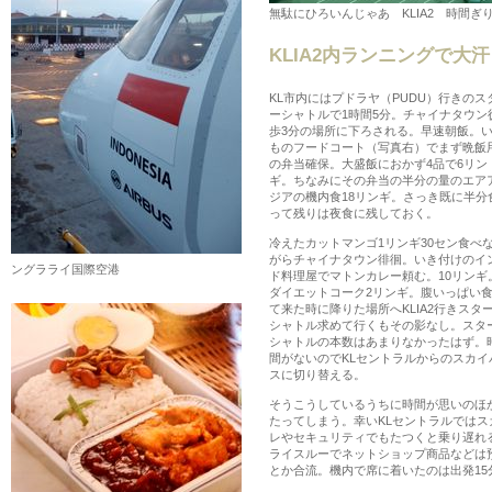
無駄にひろいんじゃあ KLIA2 時間
KLIA2内ランニングで大汗
KL市内にはプドラヤ（PUDU）行きのス
ーシャトルで1時間5分。チャイナタウン
歩3分の場所に下ろされる。早速朝飯。
ものフードコート（写真右）でまず晩飯
の弁当確保。大盛飯におかず4品で6リン
ギ。ちなみにその弁当の半分の量のエア
ジアの機内食18リンギ。さっき既に半分
って残りは夜食に残しておく。
冷えたカットマンゴ1リンギ30セン食べ
がらチャイナタウン徘徊。いき付けのイ
ングラライ国際空港
ド料理屋でマトンカレー頼む。10リンギ
ダイエットコーク2リンギ。腹いっぱい
て来た時に降りた場所へKLIA2行きスタ
シャトル求めて行くもその影なし。スタ
シャトルの本数はあまりなかったはず。
間がないのでKLセントラルからのスカイ
スに切り替える。
そうこうしているうちに時間が思いのほ
たってしまう。幸いKLセントラルではスカ
レやセキュリティでもたつくと乗り遅れる
ライスルーでネットショップ商品などは
とか合流。機内で席に着いたのは出発15