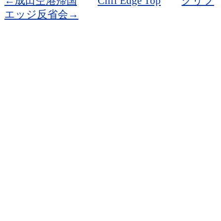
←成田空港帰国
Cliff Edge Top
クリフ
エッジ反省会→