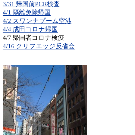
3/31 帰国前PCR検査
4/1 隔離免除帰国
4/2 スワンナプーム空港
4/4 成田コロナ帰国
4/7 帰国者コロナ検疫
4/16 クリフエッジ反省会