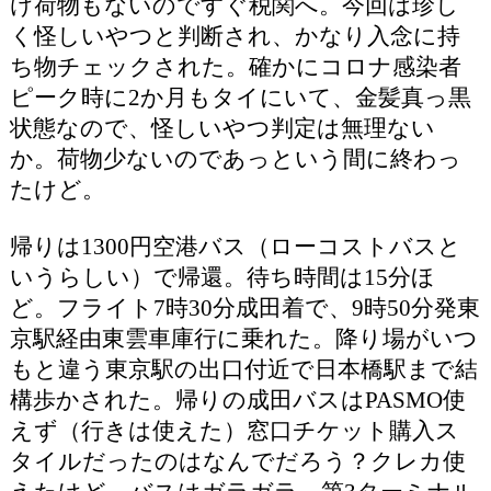
け荷物もないのですぐ税関へ。今回は珍し
く怪しいやつと判断され、かなり入念に持
ち物チェックされた。確かにコロナ感染者
ピーク時に2か月もタイにいて、金髪真っ黒
状態なので、怪しいやつ判定は無理ない
か。荷物少ないのであっという間に終わっ
たけど。
帰りは1300円空港バス（ローコストバスと
いうらしい）で帰還。待ち時間は15分ほ
ど。フライト7時30分成田着で、9時50分発東
京駅経由東雲車庫行に乗れた。降り場がいつ
もと違う東京駅の出口付近で日本橋駅まで結
構歩かされた。帰りの成田バスはPASMO使
えず（行きは使えた）窓口チケット購入ス
タイルだったのはなんでだろう？クレカ使